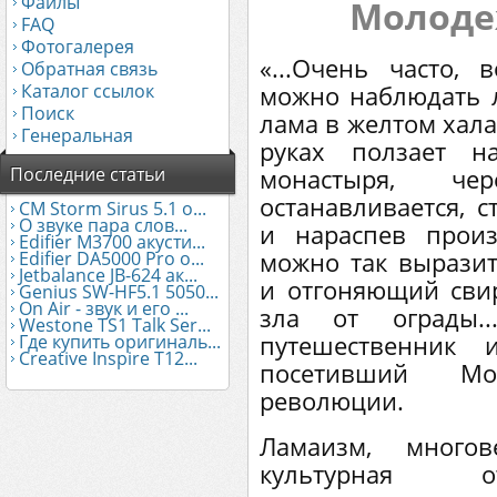
Файлы
Молоде
FAQ
Фотогалерея
«...Очень часто,
Обратная связь
Каталог ссылок
можно наблюдать 
Поиск
лама в желтом хала
Генеральная
руках ползает н
Последние статьи
монастыря, че
останавливается, 
CM Storm Sirus 5.1 о...
О звуке пара слов...
и нараспев произ
Edifier М3700 акусти...
можно так выразит
Edifier DA5000 Pro о...
Jetbalance JB-624 ак...
и отгоняющий сви
Genius SW-HF5.1 5050...
On Air - звук и его ...
зла от ограды..
Westone TS1 Talk Ser...
путешественник 
Где купить оригиналь...
Creative Inspire T12...
посетивший Мо
революции.
Ламаизм, многов
культурная от