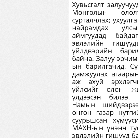
Хувьсгалт залуучу
Монголын олол
сурталчлах; ухуулг
найрамдах улс
аймгуудад байда
эвлэлийн гишүү
үйлдвэрийн бари
байна. Залуу эрчим
ын барилгачид, Сү
дамжуулах агаары
аж ахуй эрхлэгч
үйлсийг олон жи
үлдээсэн билээ.
Намын шийдвэрээ
онгон газар нутги
суурьшсан хүмүүс
МАХН-ын үнэнч тус
эвлэлийн гишүүд б