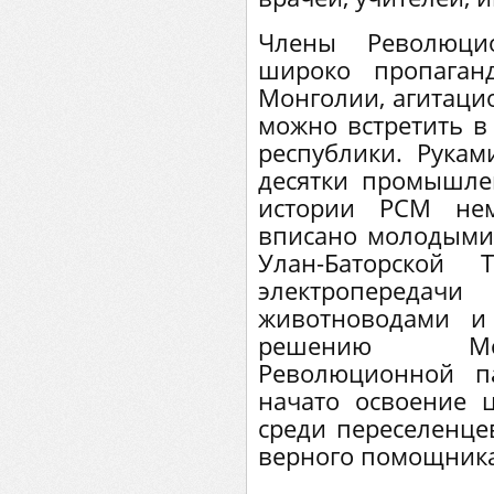
Члены Революци
широко пропаган
Монголии, агитац
можно встретить в
республики. Рукам
десятки промышле
истории РСМ нем
вписано молодыми 
Улан-Баторской 
электропередач
животноводами и
решению Мон
Революционной п
начато освоение 
среди переселенц
верного помощник