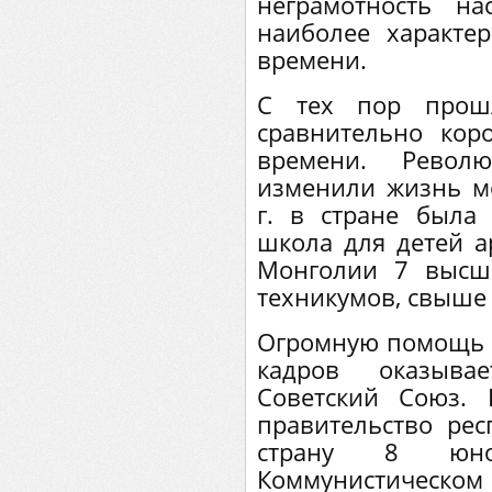
неграмотность н
наиболее характе
времени.
С тех пор прошл
сравнительно кор
времени. Револю
изменили жизнь мо
г. в стране была
школа для детей а
Монголии 7 высш
техникумов, свыше
Огромную помощь 
кадров оказыва
Советский Союз.
правительство ре
страну 8 юн
Коммунистическом