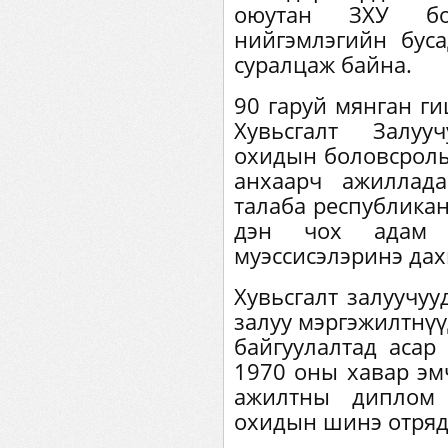
оюутан ЗХУ бо
нийгэмлэгийн буса
суралцаж байна.
90 гаруй мянган ги
Хувьсгалт Залуу
охидын боловсролы
анхаарч ажиллад
талаба республикан
дэн чох адам 
муэссисэлэринэ да
Хувьсгалт залуучу
залуу мэргэжилтнүү
байгуулалтад асар 
1970 оны хавар эм
ажилтны диплом 
охидын шинэ отряд