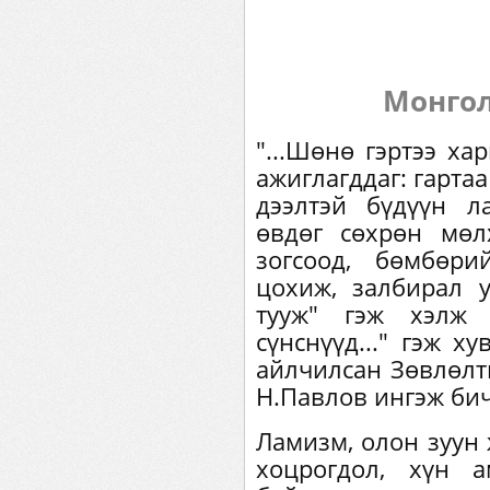
Монгол
"...Шөнө гэртээ ха
ажиглагддаг: гарта
дээлтэй бүдүүн 
өвдөг сөхрөн мөл
зогсоод, бөмбөри
цохиж, залбирал 
тууж" гэж хэлж 
сүнснүүд..." гэж х
айлчилсан Зөвлөлти
Н.Павлов ингэж би
Ламизм, олон зуун 
хоцрогдол, хүн 