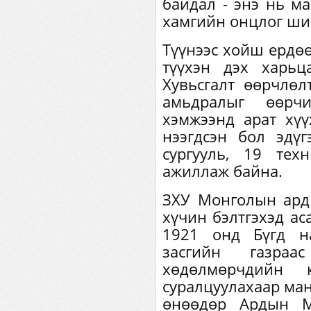
байдал - энэ нь м
хамгийн онцлог ши
Түүнээс хойш ердөө
түүхэн дэх харьц
Хувьсгалт өөрчлө
амьдралыг өөрч
хэмжээнд арат хүү
нээгдсэн бол эдү
сургууль, 19 тех
ажиллаж байна.
ЗХУ Монголын ард
хүчин бэлтгэхэд ас
1921 онд Бүгд н
засгийн газра
хөдөлмөрчдийн 
суралцуулахаар ман
өнөөдөр Ардын М