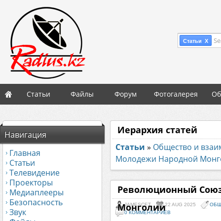
Se
Статьи X
Статьи
Файлы
Форум
Фотогалерея
Об
Иерархия статей
Навигация
Статьи
»
Общество и вза
Главная
Молодежи Народной Монг
Статьи
Телевидение
Проекторы
Революционный Сою
Медиаплееры
Безопасность
Монголии
JAMESCET
22 AUG 2025
ОБЩ
Звук
0 КОММЕНТАРИЕВ