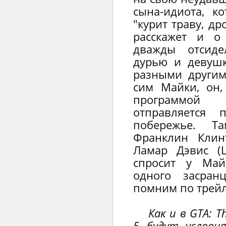
сына-идиота, к
"курит траву, др
расскажет и о
дважды отсиде
дурью и девушк
разными другим
сим Майки, он,
программой 
отправляется 
побережье. Т
Франклин Клинт
Ламар Дэвис (L
спросит у Май
одного засран
помним по трей
Как и в GTA: T
5 будут услови