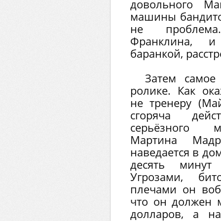
довольного Ма
машины бандито
не проблема
Франклина, 
баранкой, расст
Затем самое
ролике. Как ок
не тренеру (Ма
сгоряча дейс
серьёзного м
Мартина Мад
наведается в до
десять минут
Угрозами, би
плечами он воб
что он должен 
долларов, а н