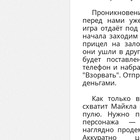
Проникновени
перед нами уже
игра отдаёт под
начала заходим
прицел на зало
они ушли в друг
будет поставл
телефон и набра
"Взорвать". Отп
деньгами.
Как только в
схватит Майкла 
пулю. Нужно п
персонажа — 
наглядно продем
Аккуратно 