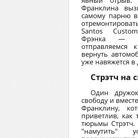
явный отрыв. 
Франклина выз
самому парню в
отремонтироват
Santos Custo
Фрэнка — Х
отправляемся 
вернуть автомо
уже навяжется в 
Стрэтч на 
Один дружо
свободу и вмест
Франклину, ко
приветлив, как
тюрьмы Стрэтч. 
"намутить" 