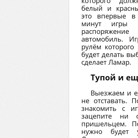
которого дол
белый и красны
это впервые в
минут игры 
распоряжен
автомобиль. И
рулём которого 
будет делать вы
сделает Ламар.
Тупой и ещ
Выезжаем и е
не отставать. П
знакомить с и
зацепите ни о
пришельцем. По
нужно будет у