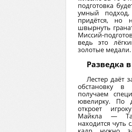
подготовка буде
умный подход,
придётся, но 
швырнуть гранат
Миссий-подготов
ведь это лёгк
золотые медали.
Разведка 
Лестер даёт 
обстановку в 
получаем спец
ювелирку. По д
откроет игро
Майкла — Та
находится чуть с
кадр нужно за