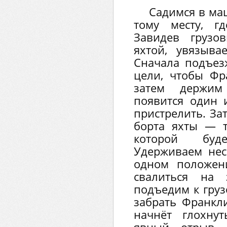
Садимся в ма
тому месту, г
Завидев грузо
яхтой, увязыв
Сначала подъез
цели, чтобы Фр
затем держи
появится один и
пристрелить. За
борта яхты — т
которой буд
Удерживаем нес
одном положен
свалиться на 
подъедим к гру
забрать Франкл
начнёт глохну