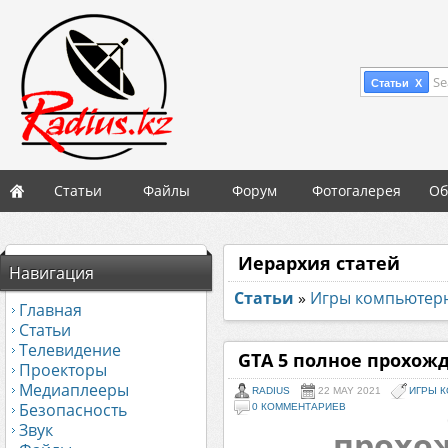
Se
Статьи X
Статьи
Файлы
Форум
Фотогалерея
Об
Иерархия статей
Навигация
Статьи
»
Игры компьютер
Главная
Статьи
Телевидение
GTA 5 полное прохож
Проекторы
Медиаплееры
RADIUS
22 MAY 2021
ИГРЫ 
Безопасность
0 КОММЕНТАРИЕВ
Звук
прохо