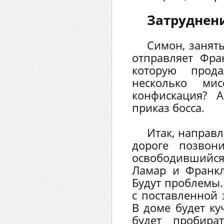
Затруднен
Симон, занят
отправляет Фра
которую про
несколько ми
конфискация? 
приказ босса.
Итак, направл
дороге позвон
освободившийся
Ламар и Франкл
Будут проблемы.
с поставленной 
В доме будет ку
будет пробира