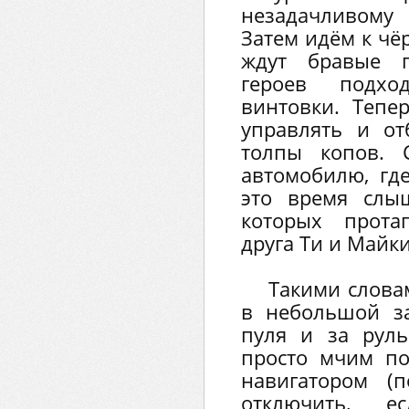
незадачливому
Затем идём к чё
ждут бравые п
героев подх
винтовки. Тепе
управлять и от
толпы копов. 
автомобилю, где
это время слы
которых прота
друга Ти и Майки
Такими слов
в небольшой за
пуля и за руль
просто мчим по
навигатором (
отключить, 