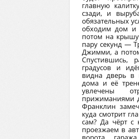
главную калитк
сзади, и выру
обязательных ус
обходим дом и 
потом на крышу
пару секунд — Т
Джимми, а потом
Спустившись, 
градусов и идё
видна дверь в 
дома и её трен
увлечены от
прижиманиями др
Франклин замеч
куда смотрит гла
сам? Да чёрт с
проезжаем в ав
ворота гараж