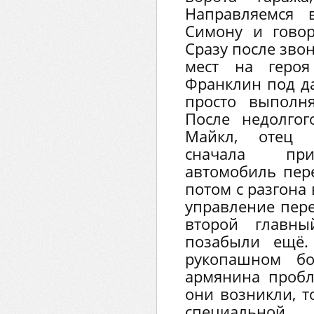
Направляемся 
Симону и говор
Сразу после зво
мест на героя
Франклин под да
просто выполн
После недолгог
Майкл, отец в
сначала при
автомобиль пер
потом с разгона
управление пер
второй главн
позабыли ещё.
рукопашном б
армянина пробл
они возникли, т
специальной 