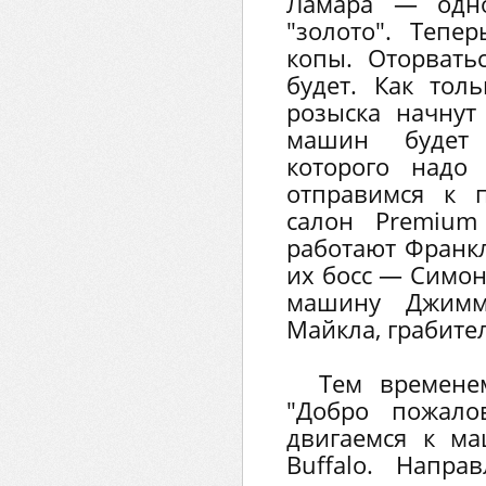
Ламара — одно
"золото". Тепе
копы. Оторвать
будет. Как толь
розыска начнут
машин будет 
которого надо 
отправимся к 
салон Premium 
работают Франкл
их босс — Симон
машину Джимм
Майкла, грабите
Тем времене
"Добро пожало
двигаемся к м
Buffalo. Напра