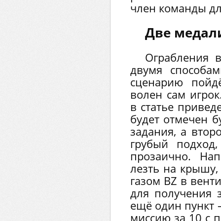
член команды дл
Две медали
Ограбления 
двумя способам
сценарию пойд
волен сам игрок
в статье привед
будет отмечен б
задания, а втор
грубый подход,
прозаично. На
лезть на крышу,
газом BZ в вент
для получения 
ещё один пункт 
миссию за 10 с 