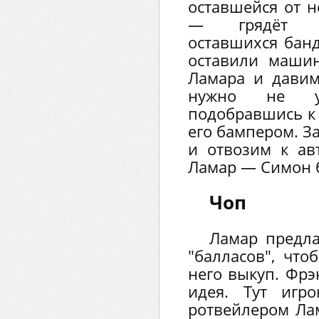
оставшейся от н
— грядёт вз
оставшихся банд
оставили машин
Ламара и давим
нужно не уп
подобравшись к 
его бампером. З
и отвозим к авт
Ламар — Симон б
Чоп
Ламар предла
"балласов", что
него выкуп. Фрэ
идея. Тут игр
ротвейлером Ла