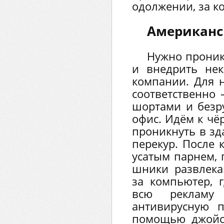
одолжении, за ко
Американс
Нужно проникн
и внедрить не
компании. Для 
соответственно 
шортами и безру
офис. Идём к чё
проникнуть в зд
перекур. После 
усатым парнем, 
шники развлека
за компьютер, 
всю рекламу
антивирусную п
помощью джойст