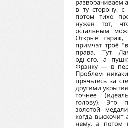
разворачиваем а
в ту сторону, с
потом тихо пр
нужен тот, ч
остальным мож
Открыв гараж,
примчат троё "в
права. Тут Ла
одного, а пушк
Фрэнку — в пере
Проблем никаки
прячьтесь за ст
другими укрытия
точнее (идеа
голову). Это 
золотой медал
когда выскочит 
нему, а потом 