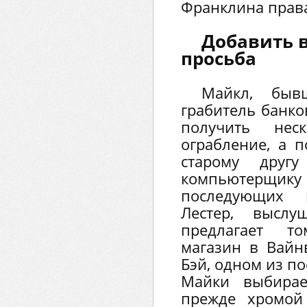
Франклина права
Добавить в
просьба
Майкл, быв
грабитель банко
получить не
ограбление, а п
старому другу
компьютерщи
последующих 
Лестер, выслу
предлагает т
магазин в Вайн
Бэй, одном из по
Майки выбирае
прежде хромой