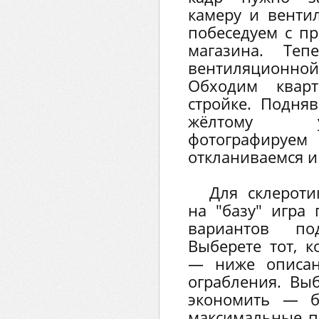
камеру и венти
побеседуем с п
магазина. Теп
вентиляционн
Обходим квар
стройке. Подня
жёлтому у
фотографируе
откланиваемся и
Для склероти
на "базу" игра
вариантов по
Выберете тот, 
— ниже описан
ограбления. Вы
экономить — б
максимальные по