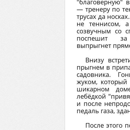
"благоверную" в
— тренеру по те
трусах да носка
не теннисом, а
созвучным со с
поспешит за
выпрыгнет прямо
Внизу встре
прыгнем в прип
садовника. Го
жуком, который 
шикарном дом
лебёдкой "привя
и после непрод
педаль газа, зда
После этого п