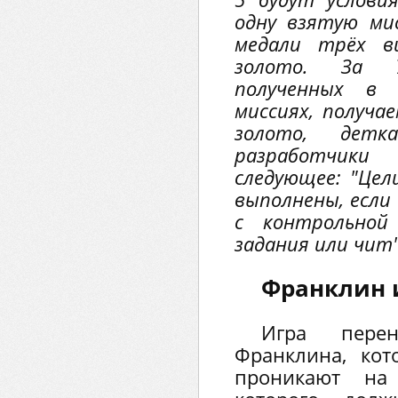
одну взятую ми
медали трёх ви
золото. За 
полученных в
миссиях, получа
золото, детка
разработчик
следующее: "Цел
выполнены, если 
с контрольной
задания или чит"
Франклин 
Игра пере
Франклина, ко
проникают на