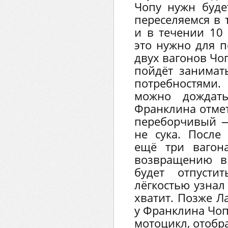
Чопу нужн будет
переселяемся в 
и в течении 10
это нужно для п
двух вагонов Чо
пойдёт занимат
потребностями.
можно дождать
Франклина отмет
переборчивый —
не сука. После 
ещё три вагон
возвращению в
будет отпусти
лёгкостью узнал
хватит. Позже Л
у Франклина Чоп
мотоцикл, отобра