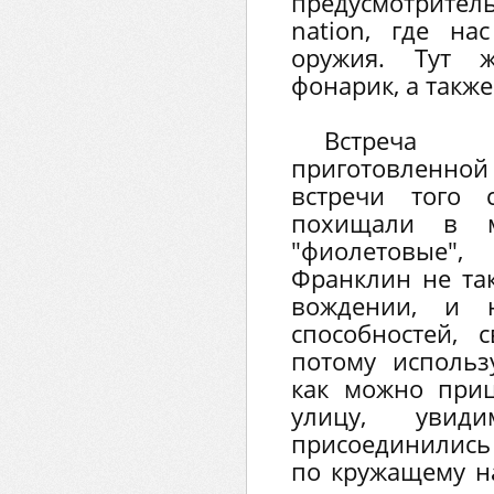
предусмотрите
nation, где на
оружия. Тут 
фонарик, а такж
Встреча о
приготовленной 
встречи того 
похищали в ми
"фиолетовые"
Франклин не так
вождении, и 
способностей, 
потому использ
как можно при
улицу, увид
присоединились
по кружащему на