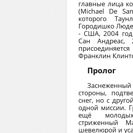
главные лица к
(Michael De Sa
которого Таун
Городишко Люде
- США, 2004 го
Сан Андреас,
присоединяется
Франклин Клинт
Пролог
Заснеженн
стороны, подтв
снег, но с друго
одной миссии. Г
ещё молодых
стриженный Ма
шевелюрой и уса