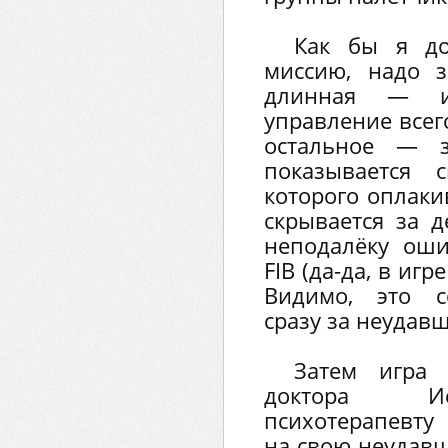
Как бы я до
миссию, надо з
длинная — и
управление всег
остальное — з
показывается 
которого оплаки
скрывается за д
неподалёку оши
FIB (да-да, в игр
Видимо, это с
сразу за неудав
Затем игра 
доктора Ис
психотерапевту
на свою неудавш