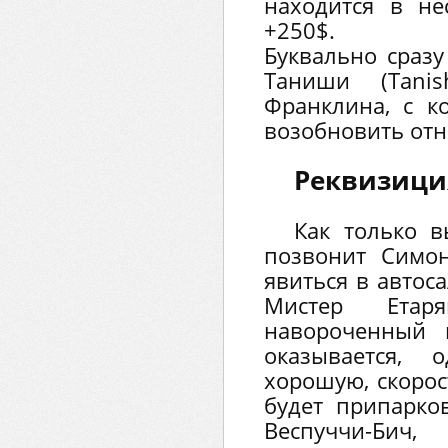
находится в не
+250$.
Буквально сразу
Таниши (Tani
Франклина, с к
возобновить от
Реквизици
Как только в
позвонит Симо
явиться в автос
Мистер Етар
навороченный 
оказывается, 
хорошую, скорос
будет припарко
Веспуччи-Б