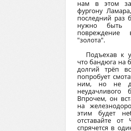
нам в этом за
фургону Ламара,
последний раз 
нужно быть а
повреждение 
"золота".
Подъехав к у
что бандюга на 
долгий трёп в
попробует смота
ним, но не д
неудачливого б
Впрочем, он вст
на железнодор
этим будет н
отставайте от 
спрячется в оди