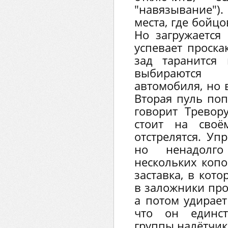
"навязывание").
места, где бойц
Но загружается
успевает проска
зад таранится 
выбираются
автомобиля, но 
Вторая пуль поп
говорит Тревор
стоит на своё
отстрелятся. Уп
но ненадолг
нескольких копо
заставка, в кот
в заложники пр
а потом удирает
что он единс
группы налётчик