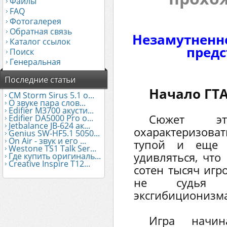
Файлы
FAQ
Фотогалерея
Обратная связь
Незамутненн
Каталог ссылок
предс
Поиск
Генеральная
Последние статьи
Начало ГТА
CM Storm Sirus 5.1 о...
О звуке пара слов...
Edifier М3700 акусти...
Сюжет э
Edifier DA5000 Pro о...
Jetbalance JB-624 ак...
охарактеризов
Genius SW-HF5.1 5050...
On Air - звук и его ...
тупой и еще т
Westone TS1 Talk Ser...
удивляться, что
Где купить оригиналь...
Creative Inspire T12...
сотен тысяч игр
не судья 
эксгибиционизма
Игра начин