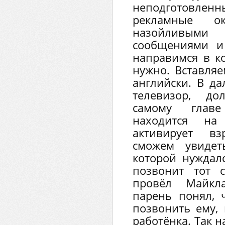
неподготовленны
рекламные о
назойливы
сообщениями и 
направимся в ко
нужно. Вставляе
английски. В д
телевизор, до
самому главе 
находится на
активирует вз
сможем увидет
которой нуждал
позвонит тот 
провёл Майкл
парень понял, 
позвонить ему, 
работёнка. Так 