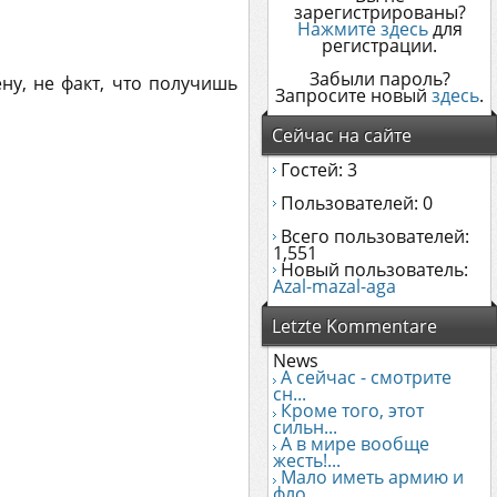
зарегистрированы?
Нажмите здесь
для
регистрации.
Забыли пароль?
ну, не факт, что получишь
Запросите новый
здесь
.
Сейчас на сайте
Гостей: 3
Пользователей: 0
Всего пользователей:
1,551
Новый пользователь:
Azal-mazal-aga
Letzte Kommentare
News
А сейчас - смотрите
сн...
Кроме того, этот
сильн...
А в мире вообще
жесть!...
Мало иметь армию и
фло...