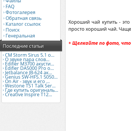
Файлы
FAQ
Фотогалерея
Обратная связь
Хороший чай купить - это
Каталог ссылок
просто хороший чай. Чаще в
Поиск
Генеральная
+ Щелкайте по фото, что
Последние статьи
CM Storm Sirus 5.1 о...
О звуке пара слов...
Edifier М3700 акусти...
Edifier DA5000 Pro о...
Jetbalance JB-624 ак...
Genius SW-HF5.1 5050...
On Air - звук и его ...
Westone TS1 Talk Ser...
Где купить оригиналь...
Creative Inspire T12...