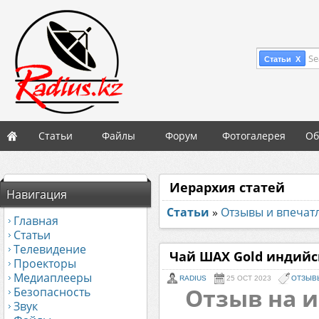
Se
Статьи X
Статьи
Файлы
Форум
Фотогалерея
Об
Иерархия статей
Навигация
Статьи
»
Отзывы и впечат
Главная
Статьи
Телевидение
Чай ШАХ Gold индийс
Проекторы
Медиаплееры
RADIUS
25 OCT 2023
ОТЗЫВ
Отзыв на 
Безопасность
Звук