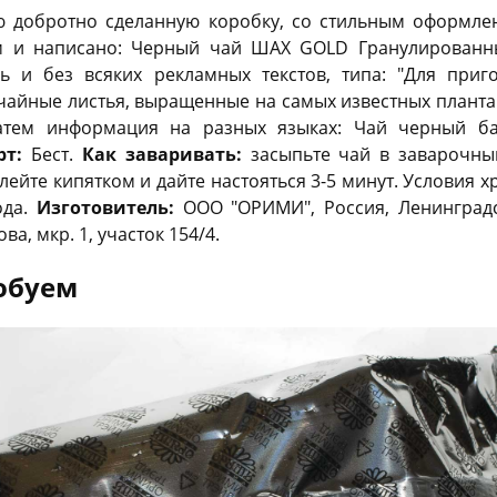
ю добротно сделанную коробку, со стильным оформле
м и написано: Черный чай ШАХ GOLD Гранулированны
ь и без всяких рекламных текстов, типа: "Для приг
чайные листья, выращенные на самых известных плантаци
атем информация на разных языках: Чай черный б
рт:
Бест.
Как заваривать:
засыпьте чай в заварочны
ейте кипятком и дайте настояться 3-5 минут. Условия хр
ода.
Изготовитель:
ООО "ОРИМИ", Россия, Ленинградс
а, мкр. 1, участок 154/4.
обуем