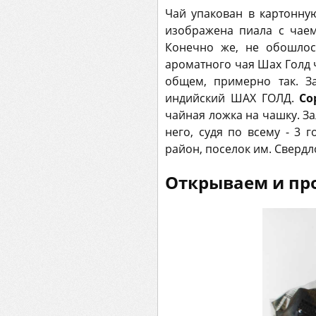
Чай упакован в картонну
изображена пиала с чае
Конечно же, не обошлос
ароматного чая Шах Голд 
общем, примерно так. З
индийский ШАХ ГОЛД.
Со
чайная ложка на чашку. Зал
него, судя по всему - 3 г
район, поселок им. Свердлов
Открываем и пр