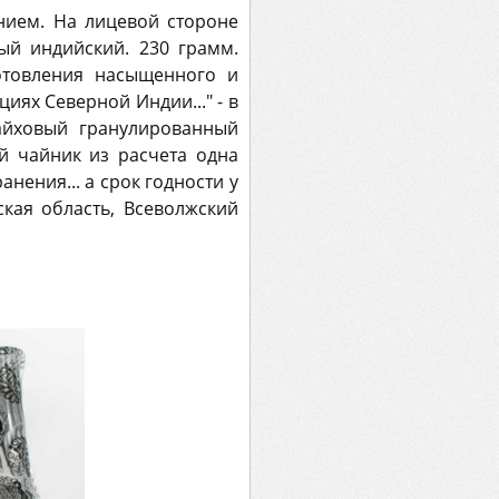
нием. На лицевой стороне
й индийский. 230 грамм.
отовления насыщенного и
ях Северной Индии..." - в
айховый гранулированный
й чайник из расчета одна
анения... а срок годности у
кая область, Всеволжский