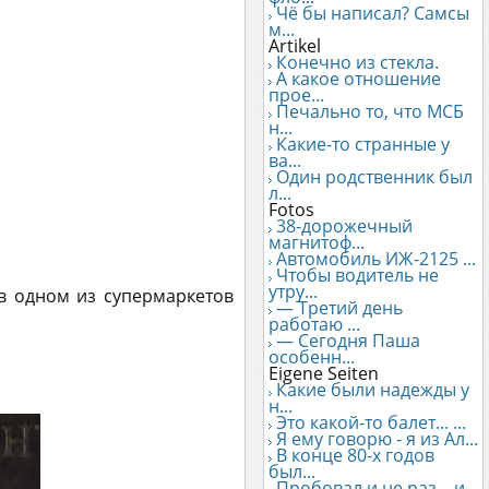
Чё бы написал? Самсы
м...
Artikel
Конечно из стекла.
А какое отношение
прое...
Печально то, что МСБ
н...
Какие-то странные у
ва...
Один родственник был
л...
Fotos
38-дорожечный
магнитоф...
Автомобиль ИЖ-2125 ...
Чтобы водитель не
утру...
в одном из супермаркетов
— Третий день
работаю ...
— Сегодня Паша
особенн...
Eigene Seiten
Какие были надежды у
н...
Это какой-то балет... ...
Я ему говорю - я из Ал...
В конце 80-х годов
был...
Пробовал и не раз... и...