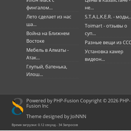
фингалом...
не...
Лето сделает из нас
S.T.A.L.K.E.R. - моды,.
ша...
Toimart - отзывы о
Война на Ближнем
суп...
Востоке
Разные вещи из СС
Мебель в Алматы -
Установка камер
Атак...
видеон...
Глупый, батенька,
Илош...
Powered by PHP-Fusion Copyright © 2026 PHP-
Fusion Inc
Theme designed by JoiNNN
Время загрузки: 0.12 секунд - 34 Запросов