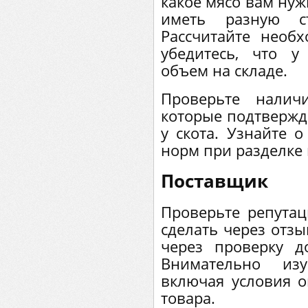
какое мясо вам нуж
иметь разную с
Рассчитайте необ
убедитесь, что 
объем на складе.
Проверьте налич
которые подтвержд
у скота. Узнайте 
норм при разделке 
Поставщик
Проверьте репута
сделать через отзы
через проверку д
Внимательно изу
включая условия о
товара.