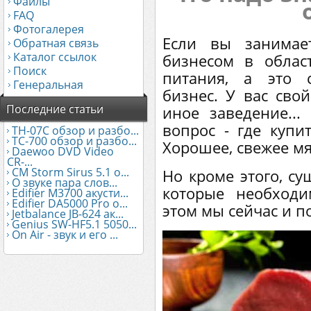
Файлы
FAQ
Фотогалерея
Если вы занимае
Обратная связь
Каталог ссылок
бизнесом в облас
Поиск
питания, а это 
Генеральная
бизнес. У вас сво
Последние статьи
иное заведение... 
вопрос - где куп
TH-07C обзор и разбо...
TC-700 обзор и разбо...
Хорошее, свежее мяс
Daewoo DVD Video
CR-...
CM Storm Sirus 5.1 о...
Но кроме этого, су
О звуке пара слов...
которые необход
Edifier М3700 акусти...
Edifier DA5000 Pro о...
этом мы сейчас и п
Jetbalance JB-624 ак...
Genius SW-HF5.1 5050...
On Air - звук и его ...