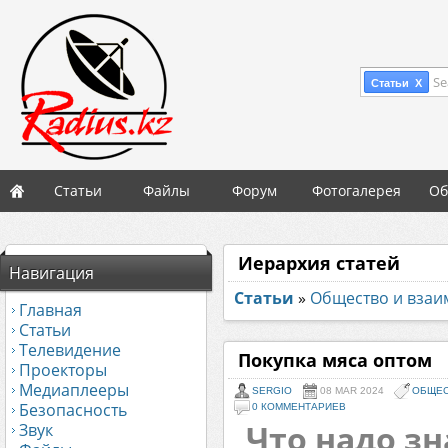
Se
Статьи X
Статьи
Файлы
Форум
Фотогалерея
Об
Иерархия статей
Навигация
Статьи
»
Общество и вза
Главная
Статьи
Телевидение
Покупка мяса оптом
Проекторы
Медиаплееры
SERGIO
08 MAR 2024
ОБЩЕС
Безопасность
0 КОММЕНТАРИЕВ
Что надо зн
Звук