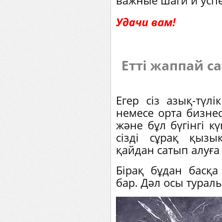
важные шаги и успе
Удачи вам!
Етті жаппай са
Егер сіз азық-түлі
немесе орта бизне
және бұл бүгінгі кү
сізді сұрақ қыз
қайдан сатып алуға
Бірақ бұдан басқа
бар. Дәл осы туралы