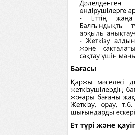
Дәлелденген 
өндірушілерге а
- Еттің жаңа 
Балғындықты т
арқылы анықтауғ
- Жеткізу алдын
және сақталат
сақтау үшін маң
Бағасы
Қаржы мәселесі д
жеткізушілердің б
жоғары бағаны жақ
Жеткізу, орау, т.
шығындарды ескері
Ет түрі және қауіп