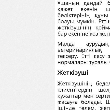
Ұшаның қандай б
қажет екенін ш
бөліктерінің құн
болуы мүмкін. Етті
жеткізушінің қой
бар екеніне көз жетк
Малда аурудың
ветеринариялық
тексеру. Етті кесу
нормалары туралы б
Жеткізуші
Жеткізушінің беде
клиенттердің шо
құжаттар мен серт
жасауға болады. 
ішінде төлем, жет