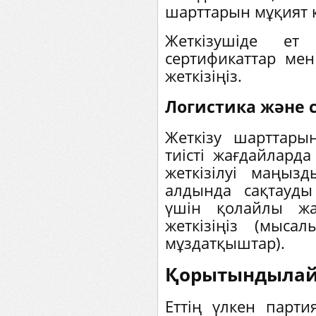
шарттарын мұқият 
Жеткізушіде ет
сертификаттар мен
жеткізіңіз.
Логистика және 
Жеткізу шарттары
тиісті жағдайларда
жеткізілуі маңызд
алдында сақтауды
үшін қолайлы жа
жеткізіңіз (мыса
мұздатқыштар).
Қорытындыла
Еттің үлкен парт