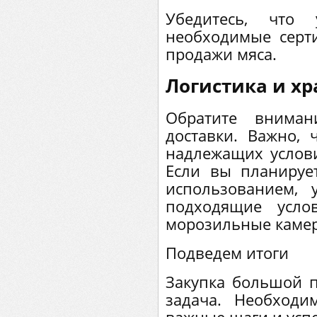
Убедитесь, что
необходимые серт
продажи мяса.
Логистика и х
Обратите внима
доставки. Важно, 
надлежащих условия
Если вы планируе
использованием, 
подходящие усло
морозильные камер
Подведем итоги
Закупка большой п
задача. Необходи