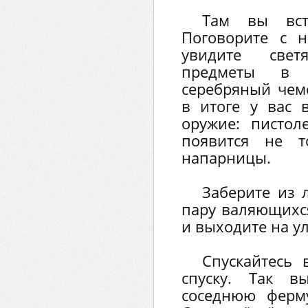
Там вы встр
Поговорите с 
увидите све
предметы в и
серебряный чем
в итоге у вас 
оружие: пистол
появится не 
напарницы.
Заберите из 
пару валяющихс
и выходите на у
Спускайтесь 
спуску. Так в
соседнюю ферму