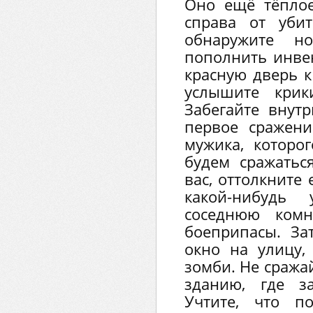
Оно ещё тёплое
справа от уби
обнаружите н
пополнить инвен
красную дверь 
услышите крик
Забегайте внутр
первое сражени
мужика, которо
будем сражатьс
вас, оттолкните
какой-нибудь
соседнюю комн
боеприпасы. За
окно на улицу, 
зомби. Не сража
зданию, где з
Учтите, что п