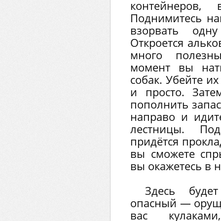
контейнеров, 
Поднимитесь на
взорвать одн
Откроется алько
много полезн
момент вы нат
собак. Убейте их
и просто. Зат
пополнить запас
направо и идит
лестницы. По
придётся прокла
вы сможете спры
вы окажетесь в н
Здесь буде
опасный — орущи
вас кулакам