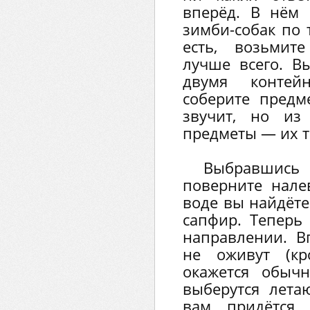
вперёд. В нём 
зимби-собак по 
есть, возьмит
лучше всего. В
двумя контей
соберите предм
звучит, но из
предметы — их т
Выбравшис
поверните нале
воде вы найдёт
сапфир. Теперь
направлении. В
не оживут (к
окажется обыч
выберутся лета
вам придётся 