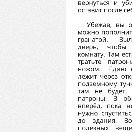
вернуться и уб
оставит после се
Убежав, вы о
можно пополнит
гранатой. Выл
дверь, чтобы
комнату. Там ес
тратьте патро
ножом. Единс
лежит через от
подземному тунн
там не будет.
патроны. В об
вперёд, пока н
нужно спуститьс
до здания. Во
полезных веще