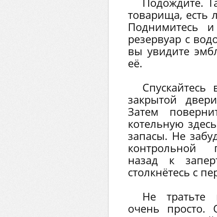
Подождите. Т
товарища, есть 
Поднимитесь и
резервуар с вод
вы увидите эмб
её.
Спускайтесь 
закрытой двер
Затем поверн
котельную здес
запасы. Не забу
контрольной п
назад к запер
столкнётесь с пе
Не тратьте 
очень просто. 