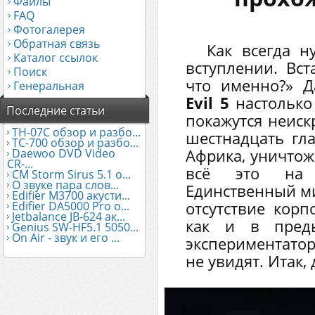
Файлы
FAQ
Фотогалерея
Обратная связь
Как всегда н
Каталог ссылок
вступлении. Вст
Поиск
что именно?» Д
Генеральная
Evil 5
настолько 
Последние статьи
покажутся неиск
TH-07C обзор и разбо...
шестнадцать гл
TC-700 обзор и разбо...
Daewoo DVD Video
Африка, уничтож
CR-...
всё это на у
CM Storm Sirus 5.1 о...
О звуке пара слов...
Единственный ми
Edifier М3700 акусти...
Edifier DA5000 Pro о...
отсутствие корп
Jetbalance JB-624 ак...
как и в преды
Genius SW-HF5.1 5050...
On Air - звук и его ...
экспериментатор
не увидят. Итак,