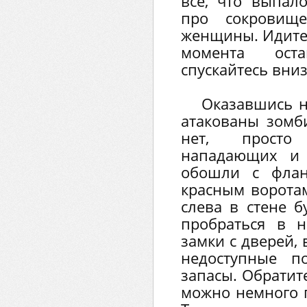
всё, что выпало
про сокровищ
женщины. Идите 
момента ост
спускайтесь вниз
Оказавшись н
атакованы зомби
нет, просто
нападающих и 
обошли с флан
красным воротам
слева в стене б
пробраться в н
замки с дверей,
недоступные п
запасы. Обратит
можно немного 