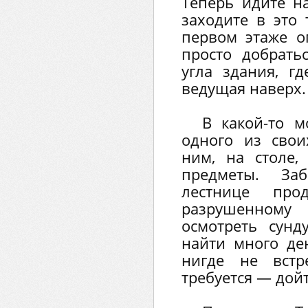
Теперь идите н
заходите в это 
первом этаже о
просто добрать
угла здания, гд
ведущая наверх.
В какой-то м
одного из свои
ним, на столе,
предметы. За
лестнице про
разрушенному
осмотреть сунд
найти много де
нигде не встр
требуется — дойт