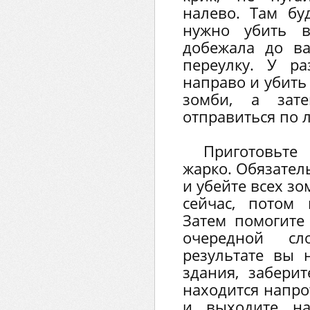
налево. Там буд
нужно убить в
добежала до в
переулку. У р
направо и убить
зомби, а зат
отправиться по 
Приготовьте
жарко. Обязател
и убейте всех зо
сейчас, потом 
Затем помогите
очередной сл
результате вы 
здания, заберит
находится напро
и выходите н