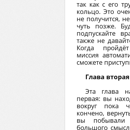
так как с его т
кольцо. Это оче
не получится, н
чуть позже. Б
подпускайте вр
также не давайт
Когда пройдёт
миссия автомат
сможете приступи
Глава вторая
Эта глава н
первая: вы нахо
вокруг пока 
кончено, вернут
вы побывали
большого смысла