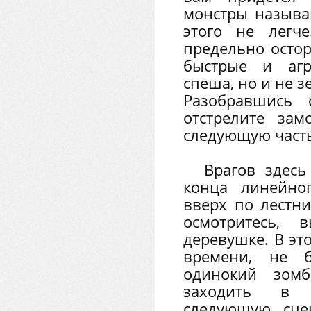
монстры называ
этого не легч
предельно осто
быстрые и агр
спеша, но и не з
Разобравшись 
отстрелите за
следующую часть
Врагов здесь
конца линейно
вверх по лестни
осмотритесь,
деревушке. В эт
времени, не 
одинокий зом
заходить в 
следующую сце