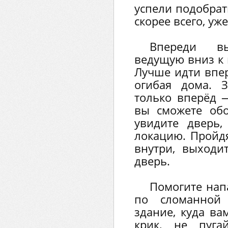
успели подобрат
скорее всего, уж
Впереди в
ведущую вниз к 
Лучше идти впер
огибая дома. 
только вперёд —
вы сможете обо
увидите дверь
локацию. Пройдя
внутри, выходи
дверь.
Помогите нап
по сломанной 
здание, куда ва
крик, не пуга