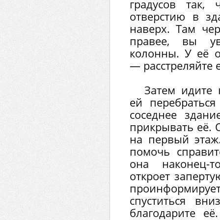
градусов так,
отверстию в зд
наверх. Там чер
правее, вы ув
колонны. У её 
— расстреляйте е
Затем идите 
ей перебраться
соседнее здани
прикрывать её. 
на первый этаж
помочь справит
она наконец-т
откроет заперту
проинформирует
спуститься вн
благодарите её