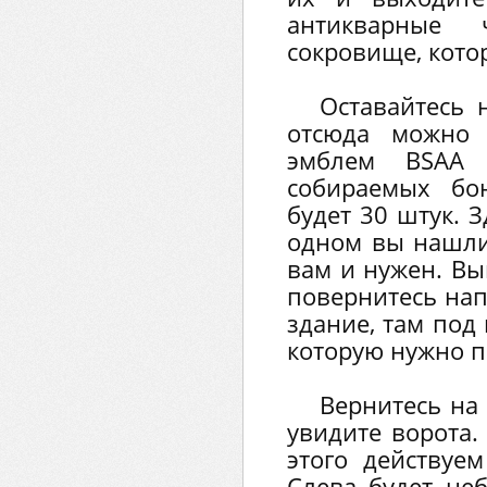
антикварны
сокровище, кото
Оставайтесь 
отсюда можно 
эмблем BSAA
собираемых бо
будет 30 штук. З
одном вы нашли
вам и нужен. Вы
повернитесь нап
здание, там под
которую нужно п
Вернитесь на
увидите ворота.
этого действуе
Слева будет не