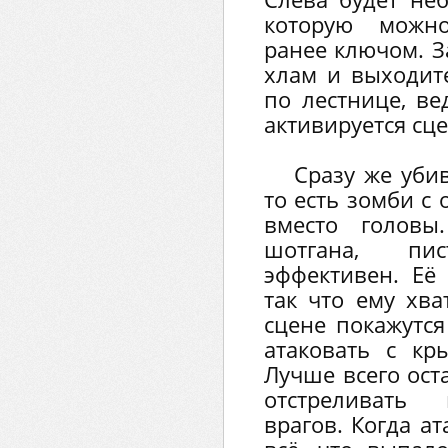
которую можн
ранее ключом. З
хлам и выходит
по лестнице, в
активируется сце
Сразу же убив
то есть зомби с
вместо головы
шотгана, пи
эффективен. Её
так что ему хва
сцене покажутся
атаковать с кр
Лучше всего ост
отстреливать
врагов. Когда ат