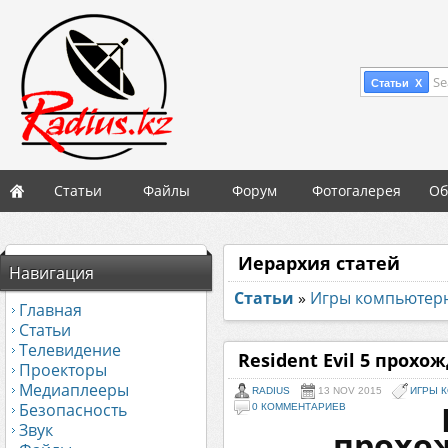
Se
Статьи X
Статьи
Файлы
Форум
Фотогалерея
Об
Иерархия статей
Навигация
Статьи
»
Игры компьютер
Главная
Статьи
Телевидение
Resident Evil 5 прохо
Проекторы
Медиаплееры
RADIUS
13 NOV 2015
ИГРЫ 
Безопасность
0 КОММЕНТАРИЕВ
Звук
прохо