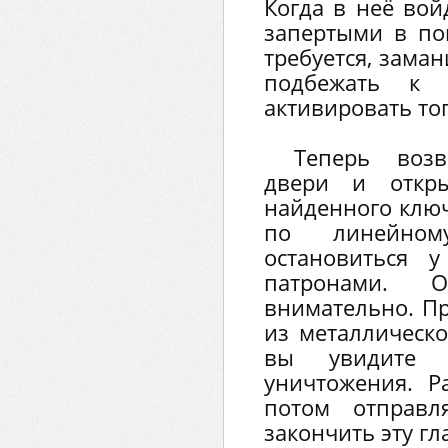
Когда в неё вой
запертыми в по
требуется, заман
подбежать к 
активировать то
Теперь возв
двери и откр
найденного ключ
по линейно
остановиться 
патронами. 
внимательно. Пр
из металлическо
вы увидите 
уничтожения. Р
потом отправл
закончить эту гл