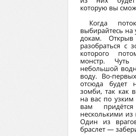
из них будет 
которую вы смож
Когда поток
выбирайтесь на 
докам. Открыв
разобраться с з
которого пот
монстр. Чуть
небольшой водн
воду. Во-первых
отсюда будет 
зомби, так как 
на вас по узким
вам придётс
несколькими из 
Один из враго
браслет — забери