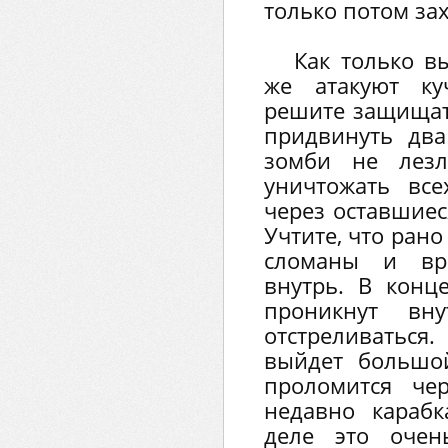
только потом за
Как только вы
же атакуют к
решите защищат
придвинуть дв
зомби не лезл
уничтожать вс
через оставшиес
Учтите, что ран
сломаны и вра
внутрь. В конце
проникнут вн
отстреливатьс
выйдет большо
проломится че
недавно караб
деле это очен