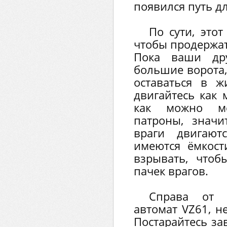
появился путь дл
По сути, этот
чтобы продержат
Пока ваши дру
большие ворота,
оставаться в 
двигайтесь как 
как можно ме
патроны, значи
враги двигают
имеются ёмкос
взрывать, чтоб
пачек врагов.
Справа от 
автомат VZ61, н
Постарайтесь за