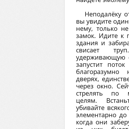
Неподалёку о
вы увидите один
нему, только не
замок. Идите к
здания и забира
свисает тру
удерживающую е
запустит поток
благоразумно
дверях, единств
через окно. Сей
стрелять по 
целям. Встан
убивайте всякого
элементарно до 
когда они забер