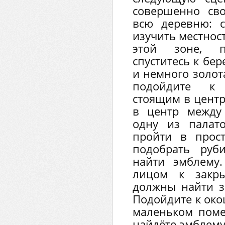
совершенно св
всю деревню: 
изучить местност
этой зоне, 
спуститесь к бер
и немного золота
подойдите к 
стоящим в центр
в центр между
одну из палат
пройти в прос
подобрать руб
найти эмблему.
лицом к закр
должны найти зе
Подойдите к око
маленьком пом
найдёте эмблему