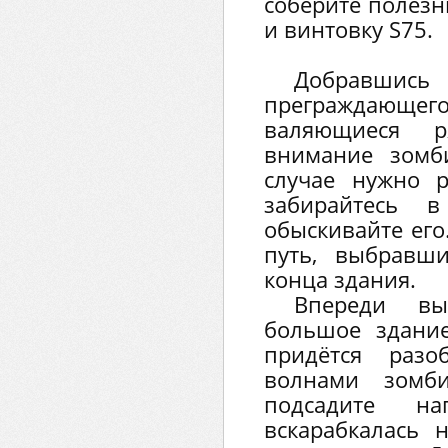
соберите полезн
и винтовку S75.
Добравшис
преграждающего 
валяющиеся р
внимание зомб
случае нужно р
забирайтесь
обыскивайте его
путь, выбравш
конца здания.
Впереди в
большое здание
придётся разо
волнами зомби
подсадите н
вскарабкалась