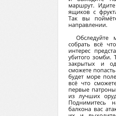
маршрут. Идите
ящиков с фрукт
Так вы поймёт
направлении.
Обследуйте м
собрать всё чт
интерес предст
убитого зомби. 
закрытых и од
сможете попасть
будет море пол
всё что сможет
первые патроны 
из лучших ору
Поднимитесь н
балкона вас ата
их и выходите