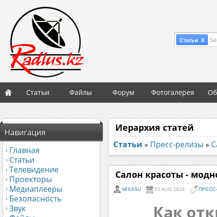
Se
Статьи X
Статьи
Файлы
Форум
Фотогалерея
Об
Иерархия статей
Навигация
Статьи
»
Пресс-релизы
»
С
Главная
Статьи
Телевидение
Салон красоты - модн
Проекторы
Медиаплееры
MIXASU
05 AUG 2024
ПРЕСС
Безопасность
Как отк
Звук