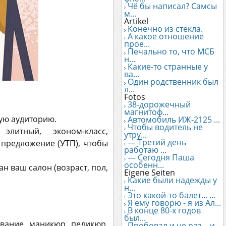
Чё бы написал? Самсы
м...
Artikel
Конечно из стекла.
А какое отношение
прое...
Печально то, что МСБ
н...
Какие-то странные у
ва...
Один родственник был
л...
Fotos
38-дорожечный
магнитоф...
вую аудиторию.
Автомобиль ИЖ-2125 ...
Чтобы водитель не
литный, эконом-класс,
утру...
— Третий день
 предложение (УТП), чтобы
работаю ...
— Сегодня Паша
особенн...
н ваш салон (возраст, пол,
Eigene Seiten
Какие были надежды у
н...
Это какой-то балет... ...
Я ему говорю - я из Ал...
В конце 80-х годов
был...
ивание, маникюр, педикюр,
Пробовал и не раз... и...