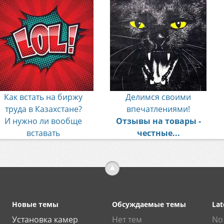
Как встать на биржу
Делимся своими
труда в Казахстане?
впечатлениями!
И нужно ли вообще
Отзывы на товары -
вставать
честные...
Новые темы
Обсуждаемые темы
Lat
Установка камер
Нет тем
No 