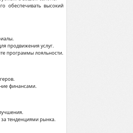
ого обеспечивать высокий
риалы.
 для продвижения услуг.
ите программы лояльности.
геров.
ение финансами.
улучшения.
е за тенденциями рынка.