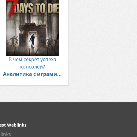
В чем секрет успеха
консолей?
Аналитика с играми...
est Weblinks
links