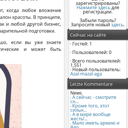
зарегистрированы?
Нажмите здесь
для
т, когда любое вложение
регистрации.
салон красоты. В принципе,
Забыли пароль?
как и любой другой бизнес,
Запросите новый
здесь
.
варительной подготовки.
Сейчас на сайте
шо, если вы уже знаете
Гостей: 1
етические и может быть
Пользователей: 0
Всего пользователей:
1,551
Новый пользователь:
Azal-mazal-aga
Letzte Kommentare
News
А сейчас - смотрите
сн...
Кроме того, этот
сильн...
А в мире вообще
жесть!...
Мало иметь армию и
фло...