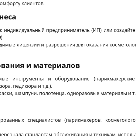
омфорту клиентов.
неса
как индивидуальный предприниматель (ИП) или создайт
).
одимые лицензии и разрешения для оказания косметоло
ования и материалов
мые инструменты и оборудование (парикмахерские 
ра, педикюра и т.д.).
краски, шампуни, полотенца, одноразовые материалы и т.
а
рованных специалистов (парикмахеров, косметолог
персонала стандартам обслуживания и техникам, испол