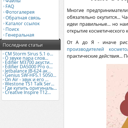
Файлы
FAQ
Многие предприниматели
Фотогалерея
обязательно окупится... Ч
Обратная связь
Каталог ссылок
идеи правильные... но наи
Поиск
открытие косметического 
Генеральная
От А до Я - иначе рис
Последние статьи
производителей космето
CM Storm Sirus 5.1 о...
практические действия... П
О звуке пара слов...
Edifier М3700 акусти...
Edifier DA5000 Pro о...
Jetbalance JB-624 ак...
Genius SW-HF5.1 5050...
On Air - звук и его ...
Westone TS1 Talk Ser...
Где купить оригиналь...
Creative Inspire T12...