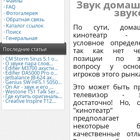
Файлы
Звук домаш
FAQ
звук
Фотогалерея
Обратная связь
Каталог ссылок
По сути, дома
Поиск
кинотеатр - 
Генеральная
условное определ
Последние статьи
так как нет че
позиции по э
CM Storm Sirus 5.1 о...
О звуке пара слов...
вопросу у осно
Edifier М3700 акусти...
игроков этого рынк
Edifier DA5000 Pro о...
Jetbalance JB-624 ак...
Genius SW-HF5.1 5050...
Это может быть п
On Air - звук и его ...
Westone TS1 Talk Ser...
телевизор - э
Где купить оригиналь...
Creative Inspire T12...
достаточно! Но, 
"кинотеатр"
предполагает
некоторые бо
качественные отл