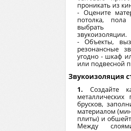
проникать из ки
- Оцените мате
потолка, пола
выбрать п
звукоизоляции.
- Объекты, вы
резонансные з
угодно - шкаф и
или подвесной п
Звукоизоляция с
1.
Создайте к
металлических
брусков, запол
материалом (мин
плиты) и обшейт
Между слоям