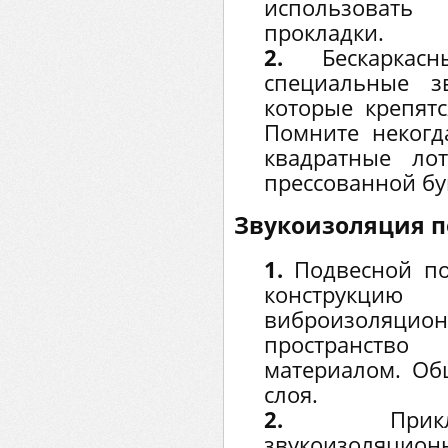
использоват
прокладки.
2.
Бескаркас
специальные з
которые крепятс
Помните некогд
квадратные ло
прессованной б
Звукоизоляция п
1.
Подвесной по
конструкци
виброизоляцион
пространст
материалом. Об
слоя.
2.
При
звукоизоляцио