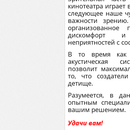
кинотеатра играет 
следующее наше чув
важности зрению.
организованное 
дискомфорт и
неприятностей с со
В то время как 
акустическая с
позволит максима
то, что создате
детище.
Разумеется, в д
опытным специал
вашим решением.
Удачи вам!