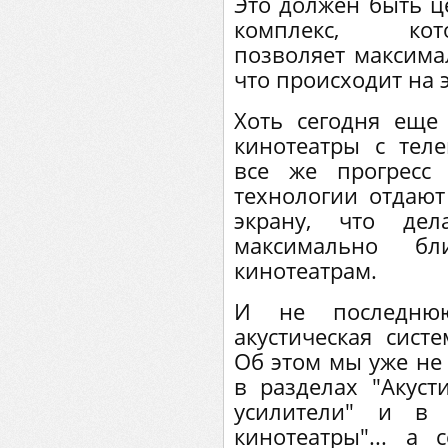
Это должен быть 
комплекс, кот
позволяет максимал
что происходит на 
Хоть сегодня еще
кинотеатры с тел
все же прогресс
технологии отдают
экрану, что дел
максимально б
кинотеатрам.
И не последню
акустическая сист
Об этом мы уже не 
в разделах "Акуст
усилители" и в
кинотеатры"... а