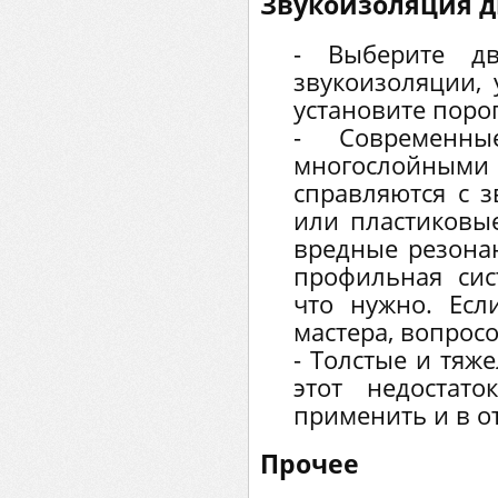
Звукоизоляция д
- Выберите д
звукоизоляции,
установите порог
- Современн
многослойными
справляются с 
или пластиковы
вредные резона
профильная сис
что нужно. Ес
мастера, вопросо
- Толстые и тяж
этот недостат
применить и в о
Прочее