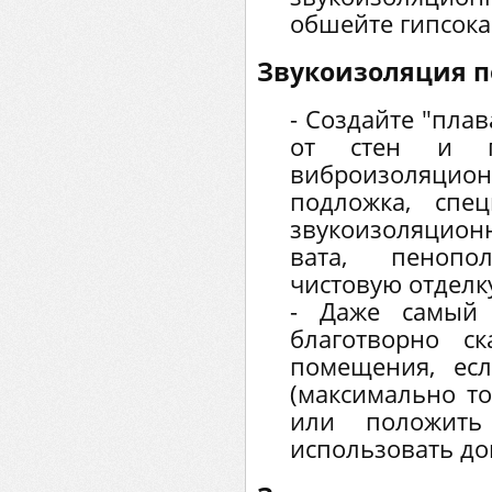
обшейте гипсока
Звукоизоляция п
- Создайте "пла
от стен и п
виброизоляцион
подложка, спе
звукоизоляцио
вата, пенопо
чистовую отделк
- Даже самый 
благотворно ск
помещения, ес
(максимально то
или положит
использовать до