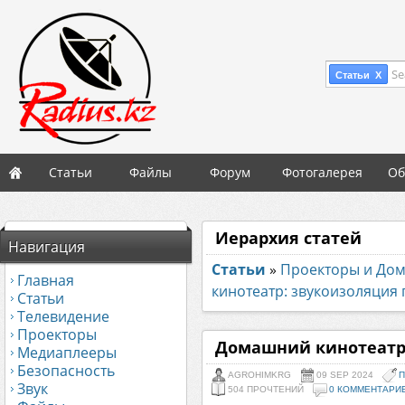
Se
Статьи X
Статьи
Файлы
Форум
Фотогалерея
Об
Иерархия статей
Навигация
Статьи
»
Проекторы и До
Главная
кинотеатр: звукоизоляция
Статьи
Телевидение
Проекторы
Домашний кинотеатр
Медиаплееры
Безопасность
AGROHIMKRG
09 SEP 2024
П
Звук
504 ПРОЧТЕНИЙ
0 КОММЕНТАРИ