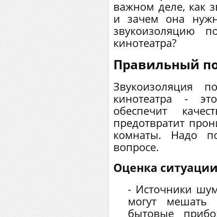
важном деле, как з
и зачем она нужн
звукоизоляцию п
кинотеатра?
Правильный по
Звукоизоляция п
кинотеатра - эт
обеспечит каче
предотвратит прон
комнаты. Надо п
вопросе.
Оценка ситуаци
- Источники шу
могут мешать п
бытовые прибо