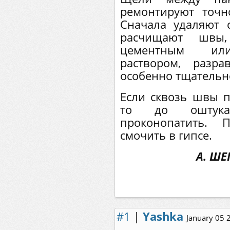
ремонтируют точн
Сначала удаляют 
расчищают швы
цементным или
раствором, разр
особенно тщательн
Если сквозь швы п
то до оштукат
проконопатить.
смочить в гипсе.
А. ШЕ
#1
|
Yashka
January 05 