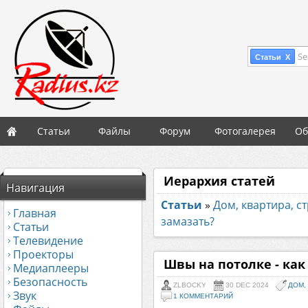
Se
Статьи X
Статьи
Файлы
Форум
Фотогалерея
Об
Иерархия статей
Навигация
Статьи
»
Дом, квартира, с
Главная
замазать?
Статьи
Телевидение
Проекторы
Швы на потолке - как
Медиаплееры
Безопасность
ZLBOCKY
30 DEC 2024
ДОМ,
Звук
1 КОММЕНТАРИЙ