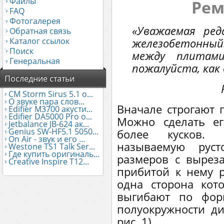
Файлы
Рем
FAQ
Фотогалерея
«Уважаемая ред
Обратная связь
Каталог ссылок
железобетонный
Поиск
между плитами
Генеральная
пожалуйста, как
Последние статьи
CM Storm Sirus 5.1 о...
О звуке пара слов...
Вначале строгают 
Edifier М3700 акусти...
Edifier DA5000 Pro о...
Можно сделать е
Jetbalance JB-624 ак...
Genius SW-HF5.1 5050...
более кусков. 
On Air - звук и его ...
называемую руст
Westone TS1 Talk Ser...
Где купить оригиналь...
размеров с вырез
Creative Inspire T12...
прибитой к нему р
одна сторона кото
выгибают по фор
полуокружности д
рис. 1).