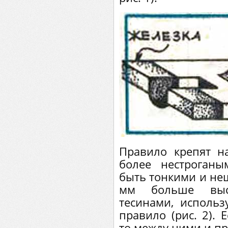
Правило крепят н
более нестроган
быть тонкими и не
мм больше выс
тесинами, использ
правило (рис. 2). 
то между ними и п