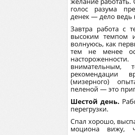
желание работать. 
голос разума пре
денек — дело ведь 
Завтра работа с т
высоким темпом и
волнуюсь, как перв
тем не менее ос
настороженности
внимательным, 
рекомендации в
(мизерного) опы
пеленой — это приг
Шестой день.
Рабо
перегрузки.
Спал хорошо, выспа
моциона вижу, ч