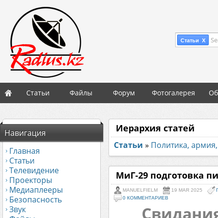
Se
Статьи X
Статьи
Файлы
Форум
Фотогалерея
Об
Иерархия статей
Навигация
Статьи
»
Политика, армия,
Главная
Статьи
Телевидение
МиГ-29 подготовка пи
Проекторы
Медиаплееры
MANUELFIELM
19 MAR 2025
Безопасность
0 КОММЕНТАРИЕВ
Свидания
Звук