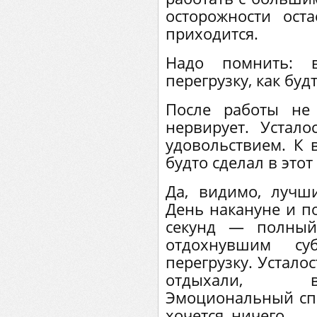
осторожности ост
приходится.
Надо помнить: 
перегрузку, как бу
После работы не
нервирует. Устал
удовольствием. К в
будто сделал в этот
Да, видимо, лучши
День накануне и по
секунд — полный
отдохнувшим с
перегрузку. Усталос
отдыхали, вс
Эмоциональный спа
хочется, ничего…