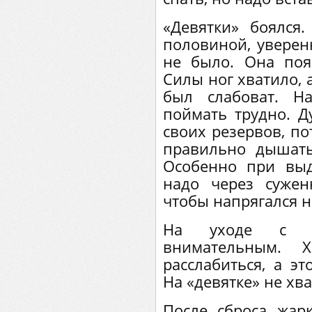
«Девятки» боялся
половиной, уверенн
не было. Она поя
Силы ног хватило, 
был слабоват. Н
поймать трудно. Д
своих резервов, по
правильно дышать
Особенно при выд
надо через сужен
чтобы напрягался н
На уходе с «
внимательным. 
расслабиться, а эт
На «девятке» не хва
После сброса жарк