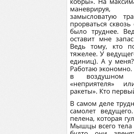
кобры». На максим
маневрируя,
замысловатую тр
прорваться сквозь 
было труднее. Ве
оставит мне запас
Ведь тому, кто п
тяжелее. У ведущег
единиц). А у меня?
Работаю экономно. 
в воздушном 
«неприятеля» и
ракеты». Кто первый
В самом деле трудн
самолет ведущего
пелена, которая гу
Мышцы всего тела т
будто они звеня