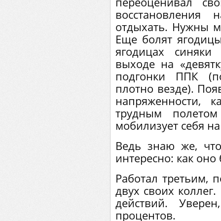
переоценивал св
восстановления 
отдыхать. Нужны ма
Еще болят ягодицы
ягодицах синяки
выходе на «девятк
подгонки ППК (п
плотно везде). Поя
напряженности, к
трудным полетом
мобилизует себя на 
Ведь знаю же, что
интересно: как оно 
Работал третьим, п
двух своих коллег.
действий. Увере
процентов.