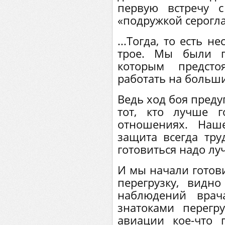
первую встречу 
«подружкой серогла
...Тогда, то есть н
трое. Мы были п
которым предсто
работать на больши
Ведь ход боя преду
тот, кто лучше 
отношениях. Наш
защита всегда тру
готовиться надо лу
И мы начали готови
перегрузку, видн
наблюдений врач
знатоками перегр
авиации кое-что 