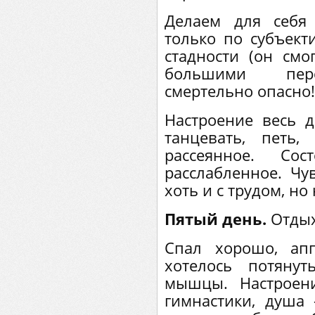
Делаем для себя
только по субъек
стадности (он смо
большими пере
смертельно опасно!
Настроение весь д
танцевать, петь,
рассеянное. Сос
расслабленное. Чу
хоть и с трудом, но
Пятый день.
Отдых
Спал хорошо, ап
хотелось потянут
мышцы. Настроен
гимнастики, душа