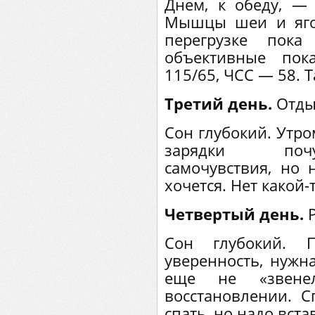
Днем, к обеду, — 
Мышцы шеи и яго
перегрузке пока
объективные пок
115/65, ЧСС — 58. 
Третий день.
Отды
Сон глубокий. Утро
зарядки почу
самочувствия, но 
хочется. Нет какой
Четвертый день.
Р
Сон глубокий. П
уверенность, нужн
еще не «звене
восстановлении. С
спать, но надо вста