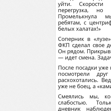
уйти. Скорости 
перегрузка, но
Промелькнула м
ребятам, с центри
белых халатах!»
Соперник в «лузе
ФКП сделал свое д
Он рядом. Прикрыв
— идет смена. Зад
После посадки уже 
посмотрели дру
расхохотались. Ве
уже не боец, а «кам
Смеялись мы, ко
слабостью. Тол
дневник наблюд