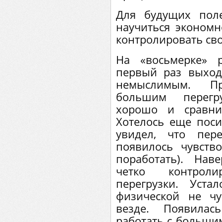
Для будущих пол
научиться экономн
контролировать сво
На «восьмерке» 
первый раз выход
немыслимым. П
большим перегр
хорошо и сравнит
Хотелось еще поси
увидел, что пер
появилось чувств
поработать). Нав
четко контрол
перегрузки. Уста
физической не чу
везде. Появилас
работать с большим