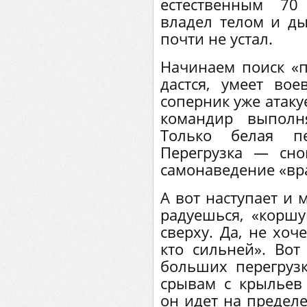
естественным 70
владел телом и ды
почти не устал.
Начинаем поиск «п
дастся, умеет вое
соперник уже атакуе
командир выполн
Только белая п
Перегрузка — сн
самонаведение «вр
А вот наступает и 
радуешься, «коршу
сверху. Да, не хоч
кто сильней». Вот
больших перегрузк
срывам с крыльев 
он идет на пределе