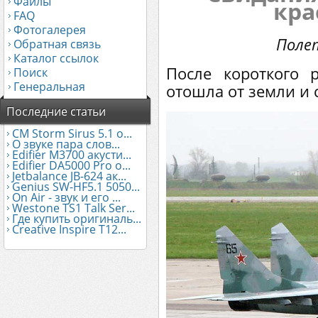
Файлы
кра
FAQ
Фотогалерея
Полет
Обратная связь
Каталог ссылок
После короткого 
Поиск
Генеральная
отошла от земли и 
Последние статьи
CM Storm Sirus 5.1 о...
О звуке пара слов...
Edifier М3700 акусти...
Edifier DA5000 Pro о...
Jetbalance JB-624 ак...
Genius SW-HF5.1 5050...
On Air - звук и его ...
Westone TS1 Talk Ser...
Где купить оригиналь...
Creative Inspire T12...