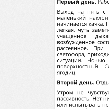
Первый день.
Рабо
Выход на пять с 
маленький накло
начинается качка. 
легкая, чуть замет
учащенное дых
возбужденное сост
рассеянное. При
светофора, приходи
ситуации. Ночью
поверхностный. 
ягодиц.
Второй день.
Отды
Утром не чувству
пассивность. Нет н
или испытывать пе