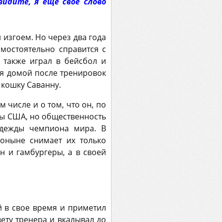
идите, я еще свое слово
изгоем. Но через два года
амостоятельно справится с
 также играл в бейсбол и
дя домой после тренировок
 кошку Саванну.
 числе и о том, что он, по
ы США, но общественность
адежды чемпиона мира. В
оныне снимает их только
н и гамбургеры, а в своей
й в свое время и приметил
ету тренера и вкалывал до