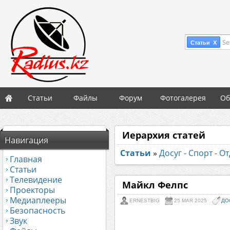
Se
Статьи X
Статьи
Файлы
Форум
Фотогалерея
Об
Иерархия статей
Навигация
Статьи
»
Досуг - Спорт - О
Главная
Статьи
Телевидение
Майкл Фелпс
Проекторы
Медиаплееры
ERNESTBIG
25 MAR 2025
ДО
Безопасность
Звук