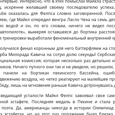
интервью. Интересно, что в этих помыслах Майкла стра
, искренне желавший своему последователю успеха
ube оказалась для Фелпса словно заговоренной. Пос
яем, где Майкл опередил венгра Ласло Чеха на семь дес
о водой и он, по его словам, ничего не видел пос
 автопилоте», вымеряя оставшееся до бортика расстоя
 тренировки выработали феноменальный внутренний х
олучился финал коронным для него баттерфляем на сто
ба Милорада Кавича на сотую долю секунды! Сербская
ециальная комиссия, которая несколько раз детально
ков. Ничего путного они так и не увидели, но решили,
е панели на бортиках пекинского бассейна, ошиб
 движению воздуха, но четко реагируют на малейшее пр
беду, лишь на мгновение раньше Кавича дотронувшись д
 ведающий усталости Майкл Фелпс завоевал свое сам
ной эстафете. Последняя медаль в Пекине и стала 
 поэта. Да, американцы никогда в истории Олимпиад 
 эстафетах, но на этот раз поражение было близко 