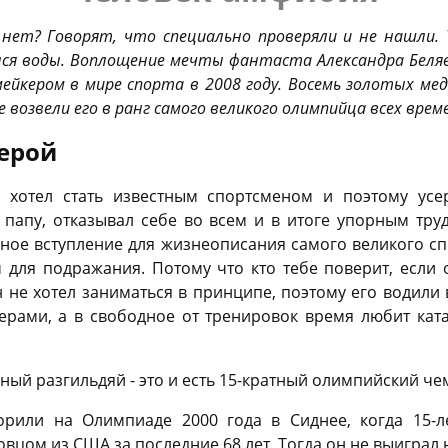
 нет? Говорят, что специально проверяли и не нашли
лся воды. Воплощение мечты фантаста Александра Беляе
ейкером в мире спорта в 2008 году. Восемь золотых мед
 возвели его в ранг самого великого олимпийца всех врем
ерой
 хотел стать известным спортсменом и поэтому усер
 папу, отказывал себе во всем и в итоге упорным тр
ное вступление для жизнеописания самого великого с
для подражания. Потому что кто тебе поверит, если 
 не хотел заниматься в принципе, поэтому его водили 
герами, а в свободное от тренировок время любит кат
ный разгильдяй - это и есть 15-кратный олимпийский ч
орили на Олимпиаде 2000 года в Сиднее, когда 15-л
цом из США за последние 68 лет. Тогда он не выиграл 