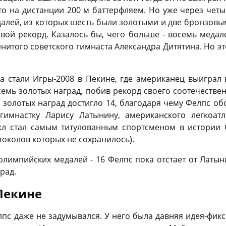
сто на дистанции 200 м баттерфляем. Но уже через четы
алей, из которых шесть были золотыми и две бронзовым
вой рекорд. Казалось бы, чего больше - восемь меда
нитого советского гимнаста Александра Дитятина. Но эт
 стали Игры-2008 в Пекине, где американец выиграл в
семь золотых наград, побив рекорд своего соотечестве
 золотых наград достигло 14, благодаря чему Фелпс об
гимнастку Ларису Латынину, американского легкоат
кл стал самым титулованным спортсменом в истории 
токолов которых не сохранилось).
лимпийских медалей - 16 Фелпс пока отстает от Латы
рад.
Пекине
пс даже не задумывался. У него была давняя идея-фикс 