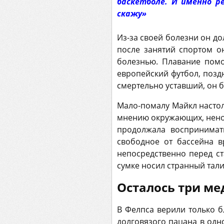
баскетболе. И именно р
скажу»
Из-за своей болезни он д
после занятий спортом он
болезнью. Плавание помо
европейский футбол, позд
смертельно уставший, он б
Мало-помалу Майкл настоль
мнению окружающих, нено
продолжала воспринимат
свободное от бассейна 
непосредственно перед ст
сумке носил странный тал
Осталось три ме
В Фелпса верили только б
долговязого пацана в одн