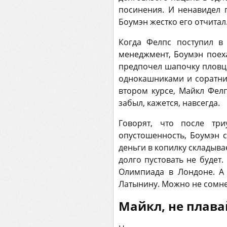
посинения. И ненавидел 
Боумэн жестко его отчитал
Когда Фелпс поступил в
менеджмент, Боумэн поех
предпочел шапочку пловца
однокашниками и соратни
втором курсе, Майкл Фел
забыл, кажется, навсегда.
Говорят, что после тр
опустошенность, Боумэн с
деньги в копилку складыв
долго пустовать не будет
Олимпиада в Лондоне. А
Латынину. Можно не сомнев
Майкл, не плава