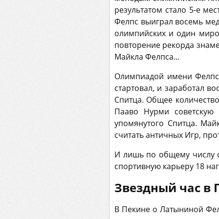
результатом стало 5-е ме
Фелпс выиграл восемь мед
олимпийских и один миро
повторение рекорда знаме
Майкла Фелпса...
Олимпиадой имени Фелпса
стартовал, и заработал во
Спитца. Общее количество
Пааво Нурми советскую 
упомянутого Спитца. Май
считать античных Игр, про
И лишь по общему числу о
спортивную карьеру 18 наг
Звездный час в 
В Пекине о Латыниной Фел