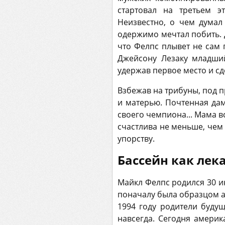
стартовал на третьем э
Неизвестно, о чем думал
одержимо мечтал побить. Д
что Фелпс плывет не сам 
Джейсону Лезаку младши
удержав первое место и сд
Взбежав на трибуны, под п
и матерью. Почтенная дам
своего чемпиона... Мама 
счастлива не меньше, чем
упорству.
Бассейн как лек
Майкл Фелпс родился 30 и
поначалу была образцом а
1994 году родители буду
навсегда. Сегодня америк