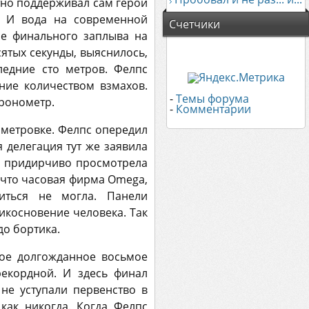
стно поддерживал сам герой
. И вода на современной
Счетчики
ле финального заплыва на
ятых секунды, выяснилось,
ледние сто метров. Фелпс
ние количеством взмахов.
-
Темы форума
ронометр.
-
Комментарии
метровке. Фелпс опередил
 делегация тут же заявила
 и придирчиво просмотрела
 что часовая фирма Omega,
иться не могла. Панели
икосновение человека. Так
о бортика.
ое долгожданное восьмое
рекордной. И здесь финал
не уступали первенство в
как никогда. Когда Фелпс