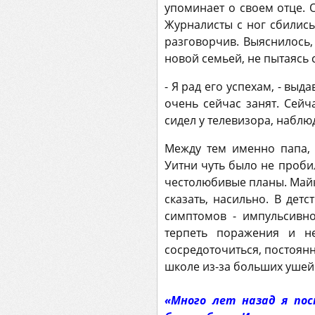
упоминает о своем отце. 
Журналисты с ног сбились
разговорчив. Выяснилось,
новой семьей, не пытаясь с
- Я рад его успехам, - выд
очень сейчас занят. Сейч
сидел у телевизора, наблю
Между тем именно папа, 
Уитни чуть было не проб
честолюбивые планы. Майкл
сказать, насильно. В дет
симптомов - импульсивно
терпеть поражения и н
сосредоточиться, постоянн
школе из-за больших ушей
«Много лет назад я по