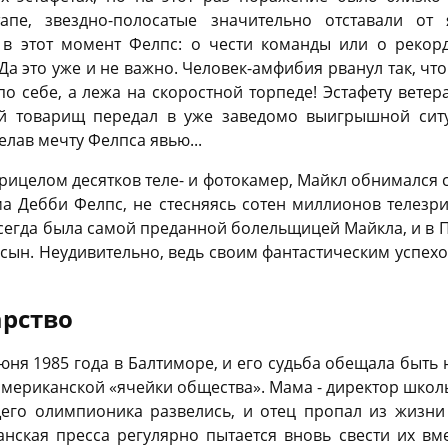
тапе, звездно-полосатые значительно отставали от 
 в этот момент Фелпс: о чести команды или о рекор
а это уже и не важно. Человек-амфибия рванул так, что
по себе, а лежа на скоростной торпеде! Эстафету вете
й товарищ передал в уже заведомо выигрышной ситуа
елав мечту Фелпса явью...
рицелом десятков теле- и фотокамер, Майкл обнимался 
а Дебби Фелпс, не стесняясь сотен миллионов телезри
всегда была самой преданной болельщицей Майкла, и в П
 сын. Неудивительно, ведь своим фантастическим успех
арство
юня 1985 года в Балтиморе, и его судьба обещала быть 
мериканской «ячейки общества». Мама - директор школы,
щего олимпионика развелись, и отец пропал из жизни 
анская пресса регулярно пытается вновь свести их вм