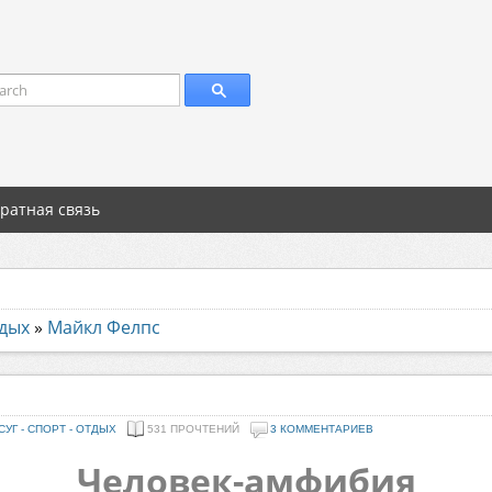
arch
ратная связь
тдых
»
Майкл Фелпс
СУГ - СПОРТ - ОТДЫХ
531 ПРОЧТЕНИЙ
3 КОММЕНТАРИЕВ
Человек-амфибия