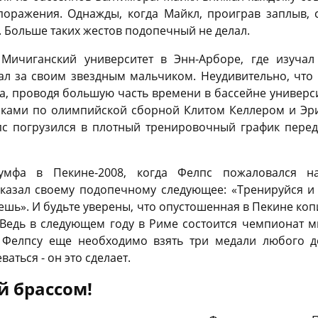
поражения. Однажды, когда Майкл, проиграв заплыв, 
. Больше таких жестов подопечный не делал.
 Мичиганский университет в Энн-Арборе, где изучал
ал за своим звездным мальчиком. Неудивительно, что
, проводя большую часть времени в бассейне университ
ками по олимпийской сборной Клитом Келлером и Эри
пс погрузился в плотный тренировочный график пере
иумфа в Пекине-2008, когда Фелпс пожаловался на
казал своему подопечному следующее: «Тренируйся и 
аешь». И будьте уверены, что опустошенная в Пекине ко
. Ведь в следующем году в Риме состоится чемпионат ми
 Фелпсу еще необходимо взять три медали любого до
аться - он это сделает.
й брассом!