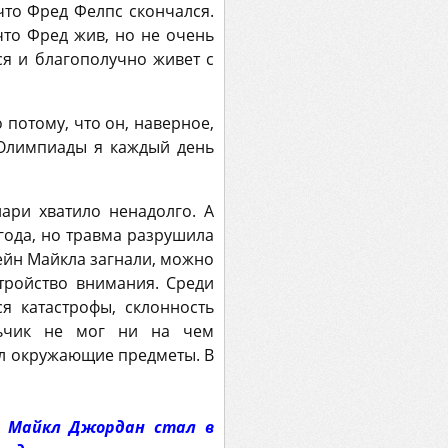
что Фред Фелпс скончался.
что Фред жив, но не очень
ся и благополучно живет с
о потому, что он, наверное,
я Олимпиады я каждый день
ари хватило ненадолго. А
ода, но травма разрушила
сейн Майкла загнали, можно
стройство внимания. Среди
я катастрофы, склонность
льчик не мог ни на чем
вал окружающие предметы. В
м Майкл Джордан стал в