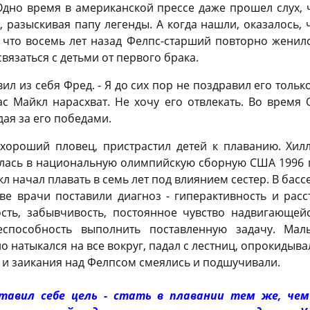
Одно время в американской прессе даже прошел слух, 
, разыскивая папу легенды. А когда нашли, оказалось, 
 что восемь лет назад Фелпс-старший повторно женил
вязаться с детьми от первого брака.
авил из себя Фред. - Я до сих пор не поздравил его тольк
ас Майкл нарасхват. Не хочу его отвлекать. Во врем
дая за его победами.
хороший пловец, пристрастил детей к плаванию. Хилл
илась в национальную олимпийскую сборную США 1996 г
 начал плавать в семь лет под влиянием сестер. В бас
стве врачи поставили диагноз - гиперактивность и рас
сть, забывчивость, постоянное чувство надвигающейс
еспособность выполнить поставленную задачу. Ма
о натыкался на все вокруг, падал с лестниц, опрокиды
 и заикания над Фелпсом смеялись и подшучивали.
ставил себе цель - стать в плавании тем же, че