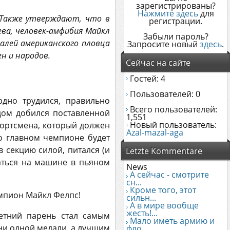
зарегистрированы?
Нажмите здесь
для
. Также утверждают, что в
регистрации.
ва, человек-амфибия Майкл
Забыли пароль?
алей американского пловца
Запросите новый
здесь
.
ен и народов.
Сейчас на сайте
Гостей: 4
Пользователей: 0
дно трудился, правильно
Всего пользователей:
удом добился поставленной
1,551
Новый пользователь:
портсмена, который должен
Azal-mazal-aga
о главном чемпионе будет
в секцию силой, питался (и
Letzte Kommentare
аться на машине в пьяном
News
А сейчас - смотрите
сн...
Кроме того, этот
емпион Майкл Фелпс!
сильн...
А в мире вообще
жесть!...
етний парень стал самым
Мало иметь армию и
ни одной медали, а лучшим
фло...