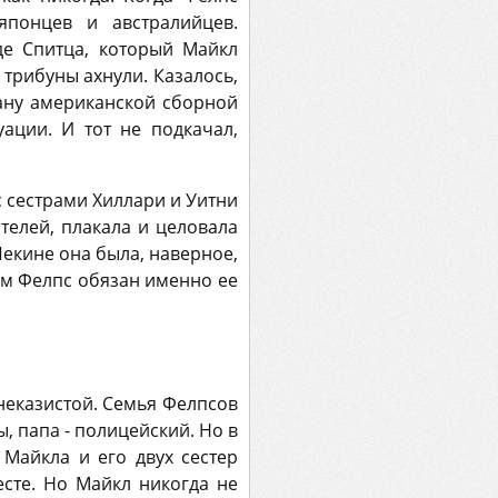
японцев и австралийцев.
де Спитца, который Майкл
 трибуны ахнули. Казалось,
рану американской сборной
ции. И тот не подкачал,
с сестрами Хиллари и Уитни
телей, плакала и целовала
екине она была, наверное,
ом Фелпс обязан именно ее
неказистой. Семья Фелпсов
 папа - полицейский. Но в
Майкла и его двух сестер
есте. Но Майкл никогда не