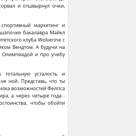
сорвал и отшвырнул очки,
 спортивный маркетинг и
 шапочке бакалавра Майкл
етского клуба Wolverine с
ком Вендтом. А будучи на
д Олимпиадой и про учебу
 тотальную усталость и
не ной. Представь, что ты
пилка возможностей Фелпса
ра, а через четыре года -
стоинства, чтобы обойти