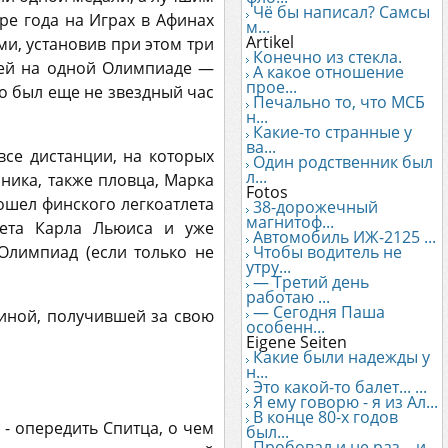
Чё бы написал? Самсы
ре года на Играх в Афинах
м...
Artikel
и, установив при этом три
Конечно из стекла.
лей на одной Олимпиаде —
А какое отношение
прое...
о был еще не звездный час
Печально то, что МСБ
н...
Какие-то странные у
ва...
се дистанции, на которых
Один родственник был
л...
нника, также пловца, Марка
Fotos
ошел финского легкоатлета
38-дорожечный
магнитоф...
лета Карла Льюиса и уже
Автомобиль ИЖ-2125 ...
Олимпиад (если только не
Чтобы водитель не
утру...
— Третий день
работаю ...
— Сегодня Паша
ниной, получившей за свою
особенн...
Eigene Seiten
Какие были надежды у
н...
Это какой-то балет... ...
Я ему говорю - я из Ал...
В конце 80-х годов
- опередить Спитца, о чем
был...
Пробовал и не раз... и...