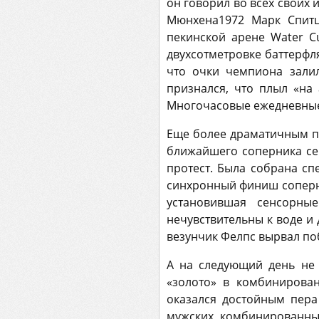
он говорил во всех своих 
Мюнхена1972 Марк Спитц
пекинской арене Water C
двухсотметровке баттерфл
что очки чемпиона залил
признался, что плыл «на
Многочасовые ежедневные
Еще более драматичным п
ближайшего соперника сер
протест. Была собрана сп
синхронный финиш соперни
установившая сенсорны
нечувствительны к воде и
везунчик Фелпс вырвал по
А на следующий день не
«золото» в комбинирован
оказался достойным пера
мужских комбинированных