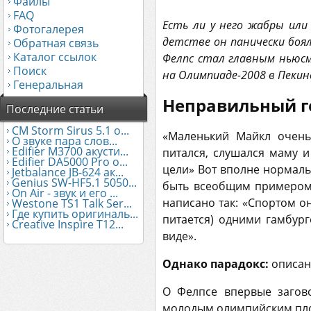
Файлы
FAQ
Есть ли у него жабры или
Фотогалерея
детстве он панически боя
Обратная связь
Каталог ссылок
Фелпс стал главным ньюсм
Поиск
на Олимпиаде-2008 в Пекине
Генеральная
Неправильный г
Последние статьи
CM Storm Sirus 5.1 о...
«Маленький Майкл очень
О звуке пара слов...
Edifier М3700 акусти...
питался, слушался маму и
Edifier DA5000 Pro о...
цели» Вот вполне нормаль
Jetbalance JB-624 ак...
Genius SW-HF5.1 5050...
быть всеобщим примером 
On Air - звук и его ...
написано так: «Спортом он
Westone TS1 Talk Ser...
Где купить оригиналь...
питается) одними гамбур
Creative Inspire T12...
виде».
Однако парадокс:
описан
О Фелпсе впервые загов
молодым олимпийским плов