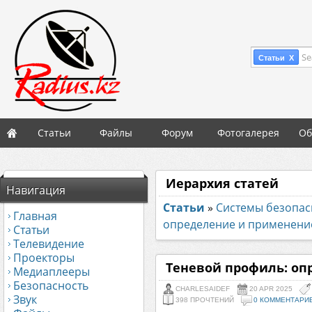
Se
Статьи X
Статьи
Файлы
Форум
Фотогалерея
Об
Иерархия статей
Навигация
Статьи
»
Системы безопасн
Главная
определение и применени
Статьи
Телевидение
Проекторы
Теневой профиль: оп
Медиаплееры
Безопасность
CHARLESAIDEF
20 APR 2025
Звук
398 ПРОЧТЕНИЙ
0 КОММЕНТАРИ