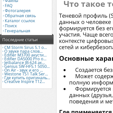
Файлы
Что такое 
FAQ
Фотогалерея
Теневой профиль (Sh
Обратная связь
Каталог ссылок
данных о человеке 
Поиск
формируется без ег
Генеральная
участия. Чаще всег
Последние статьи
контексте цифровы
сетей и кибербезоп
CM Storm Sirus 5.1 о...
О звуке пара слов...
Edifier М3700 акусти...
Основные хара
Edifier DA5000 Pro о...
Jetbalance JB-624 ак...
Genius SW-HF5.1 5050...
Создается без 
On Air - звук и его ...
Westone TS1 Talk Ser...
Может содержа
Где купить оригиналь...
полную информ
Creative Inspire T12...
Формируется н
данных (друзья,
поведения и ме
Где применяется