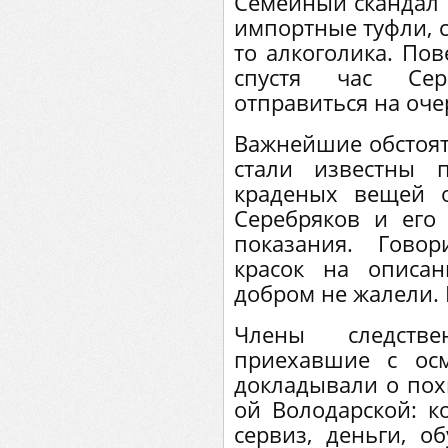
Семейный скандал 
импортные туфли, ск
то алкоголика. Пов
спустя час Сер
отправиться на оч
Важнейшие обстояте
стали известны 
краденых вещей 
Серебряков и его
показания. Гово
красок на описа
добром не жалели. 
Члены следствен
приехавшие с осм
докладывали о пох
ой Володарской: к
сервиз, деньги, 