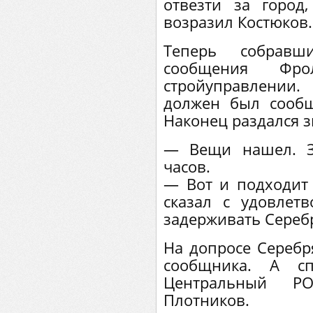
отвезти за горо
возразил Костюков.
Теперь собравш
сообщения Фро
стройуправлении
должен был сообщ
Наконец раздался з
— Вещи нашел. З
часов.
— Вот и подходит
сказал с удовлет
задерживать Сереб
На допросе Серебр
сообщника. А сп
Центральный Р
Плотников.