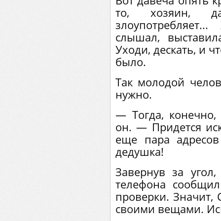
Вот давеча опять к
то, хозяин, 
злоупотребляет.
слышал, выставил
Уходи, дескать, и ч
было.
Так молодой челов
нужно.
— Тогда, конечно,
он. — Придется иск
еще пара адресов 
дедушка!
Завернув за угол
телефона сообщил
проверки. Значит, 
своими вещами. Иск