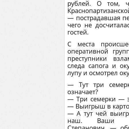
рублей. О том, 
Краснопартизанско
— пострадавшая пе
чего не досчитала
гостей.
С места происше
оперативной груп
преступники взл
следа сапога и ок
лупу и осмотрел оку
— Тут три семер
означает?
— Три семерки — э
— Выигрыш в карто
— А тут чей выигр
наш. Ваши со
Степанович, — об