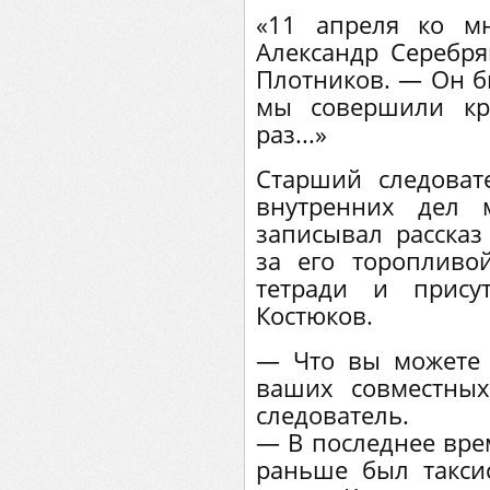
«11 апреля ко м
Александр Серебря
Плотников. — Он бы
мы совершили кр
раз...»
Старший следоват
внутренних дел 
записывал рассказ
за его торопливо
тетради и прису
Костюков.
— Что вы можете 
ваших совместны
следователь.
— В последнее врем
раньше был такс