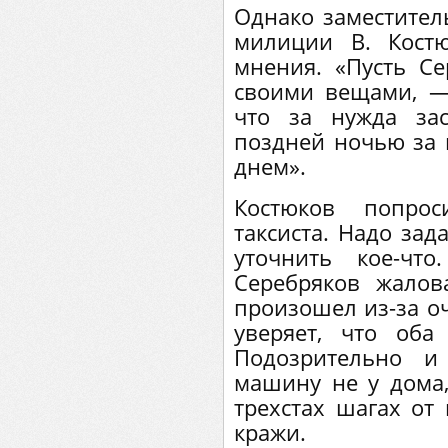
Однако заместител
милиции В. Кост
мнения. «Пусть С
своими вещами, —
что за нужда за
поздней ночью за 
днем».
Костюков попрос
таксиста. Надо зад
уточнить кое-чт
Серебряков жалов
произошел из-за оч
уверяет, что оба
Подозрительно и
машину не у дома,
трехстах шагах от
кражи.