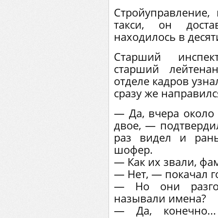
Стройуправление, 
такси, он доста
находилось в десят
Старший инспек
старший лейтена
отделе кадров узна
сразу же направилс
— Да, вчера около
двое, — подтверди
раз видел и рань
шофер.
— Как их звали, ф
— Нет, — покачал г
— Но они разгов
называли имена?
— Да, конечно..