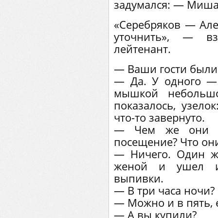
задумался: — Миша
«Серебряков — Але
уточнить», — в
лейтенант.
— Ваши гости были
— Да. У одного —
мышкой небольшо
показалось, узелок
что-то завернуто.
— Чем же они о
посещение? Что они
— Ничего. Один жа
женой и ушел и
выпивки.
— В три часа ночи?
— Можно и в пять, 
— А вы купили?