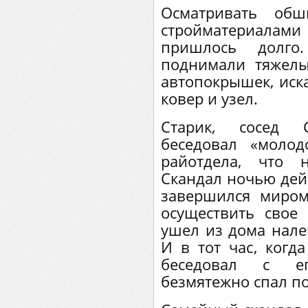
Осматривать обш
стройматериалам
пришлось долго
поднимали тяжелы
автопокрышек, иск
ковер и узел.
Старик, сосед 
беседовал «моло
райотдела, что 
Скандал ночью дейс
завершился миром
осуществить свое
ушел из дома налег
И в тот час, ког
беседовал с ег
безмятежно спал п