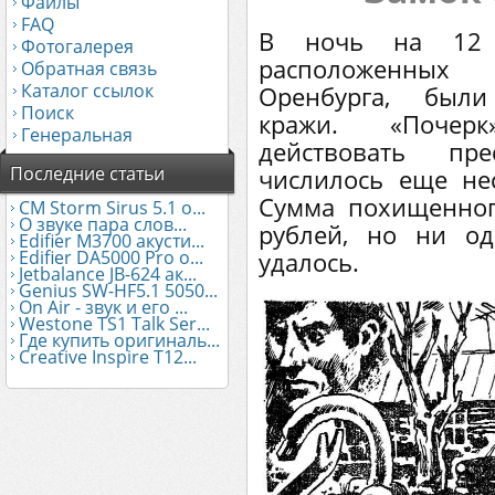
Файлы
FAQ
В ночь на 12 
Фотогалерея
расположенных
Обратная связь
Каталог ссылок
Оренбурга, был
Поиск
кражи. «Почер
Генеральная
действовать пр
Последние статьи
числилось еще не
Сумма похищенног
CM Storm Sirus 5.1 о...
О звуке пара слов...
рублей, но ни о
Edifier М3700 акусти...
Edifier DA5000 Pro о...
удалось.
Jetbalance JB-624 ак...
Genius SW-HF5.1 5050...
On Air - звук и его ...
Westone TS1 Talk Ser...
Где купить оригиналь...
Creative Inspire T12...