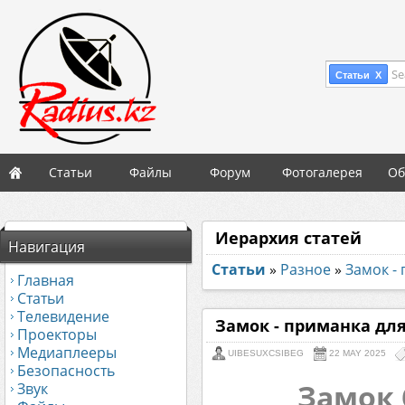
Se
Статьи X
Статьи
Файлы
Форум
Фотогалерея
Об
Иерархия статей
Навигация
Статьи
»
Разное
»
Замок -
Главная
Статьи
Телевидение
Замок - приманка для
Проекторы
Медиаплееры
UIBESUXCSIBEG
22 MAY 2025
Безопасность
Замок 
Звук