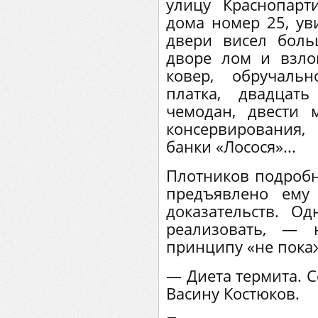
улицу Краснопарт
дома номер 25, ув
двери висел бол
дворе лом и взло
ковер, обручаль
платка, двадцат
чемодан, двести 
консервирования
банки «Лосося»...
Плотников подробн
предъявлено ему
доказательств. О
реализовать, — 
принципу «не пока
— Диета термита. С
Васину Костюков.