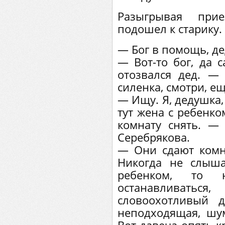
Разыгрывая прие
подошел к старику.
— Бог в помощь, д
— Вот-то бог, да 
отозвался дед. —
силенка, смотри, е
— Ищу. Я, дедушка, 
тут жена с ребенк
комнату снять. —
Серебрякова.
— Они сдают комн
Никогда не слыша
ребенком, то 
останавлива
словоохотливый 
неподходящая, шум