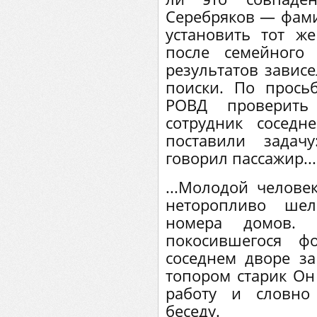
Серебряков — фам
установить тот ж
после семейного
результатов зависе
поиски. По прось
РОВД проверить
сотрудник соседн
поставили задач
говорил пассажир...
...Молодой челове
неторопливо шел
номера домов. 
покосившегося 
соседнем дворе з
топором старик Он
работу и словно
беседу.