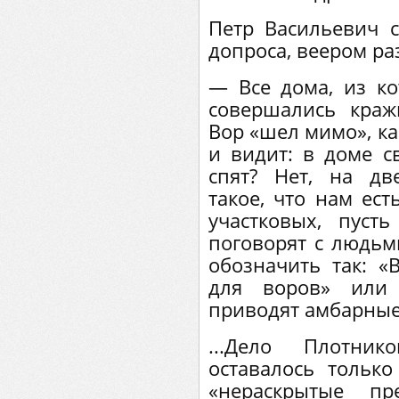
Петр Васильевич 
допроса, веером ра
— Все дома, из к
совершались краж
Вор «шел мимо», ка
и видит: в доме с
спят? Нет, на дв
такое, что нам ест
участковых, пуст
поговорят с людьм
обозначить так: 
для воров» или 
приводят амбарные
...Дело Плотни
оставалось только
«нераскрытые пр