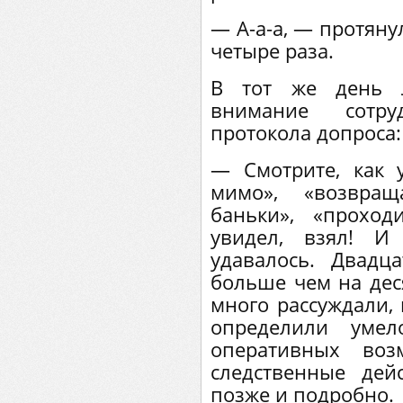
— A-a-a, — протяну
четыре раза.
В тот же день 
внимание сотр
протокола допроса:
— Смотрите, как 
мимо», «возвращ
баньки», «прохо
увидел, взял! И
удавалось. Двадц
больше чем на дес
много рассуждали, 
определили умел
оперативных воз
следственные дей
позже и подробно.