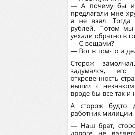
— А почему бы и 
предлагали мне хру
я не взял. Тогда
рублей. Потом мы
уехали обратно в г
— С вещами?
— Вот в том-то и дел
Сторож замолча
задумался, его
откровенность стра
выпил с незнако
вроде бы все так и 
А сторож будто 
работник милиции, 
— Наш брат, сторо
дороге не валяет