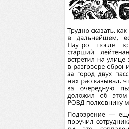
Трудно сказать, ка
в дальнейшем, е
Наутро после к
старший лейтена
встретил на улице 
в разговоре оброни
за город двух пас
них рассказывал, ч
за очередную пь
доложил об этом
РОВД полковнику м
Подозрение — еще
поручил сотрудник
ли это совпаде