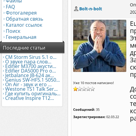
Файлы
Оп
FAQ
Bolt-n-bolt
20
Фотогалерея
Обратная связь
Е
Каталог ссылок
п
Поиск
Генеральная
Э
м
Последние статьи
д
CM Storm Sirus 5.1 о...
З
О звуке пара слов...
Edifier М3700 акусти...
с
Edifier DA5000 Pro о...
п
Jetbalance JB-624 ак...
Genius SW-HF5.1 5050...
Уже 10 постов написано!
On Air - звук и его ...
Д
Westone TS1 Talk Ser...
Где купить оригиналь...
с
Creative Inspire T12...
т
к
Сообщений:
35
р
Зарегистрирован:
02.03.22