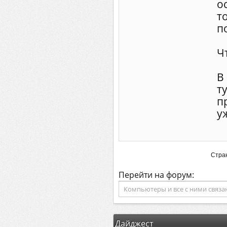
о
т
п
Ч
В
т
п
у
Стран
Перейти на форум:
Дайджест