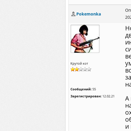
Оп
Pokemonka
20
Н
д
и
с
в
у
Крутой кот
в
з
н
Сообщений:
55
Зарегистрирован:
12.02.21
А
н
о
о
и 