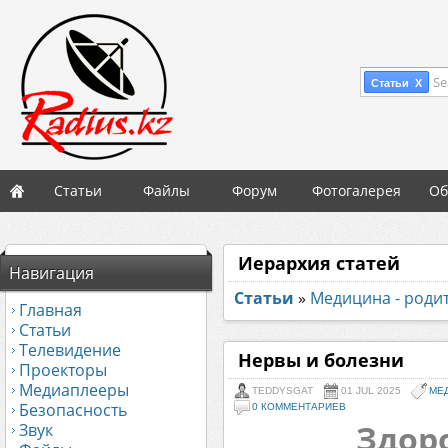
Se
Статьи X
Статьи
Файлы
Форум
Фотогалерея
Об
Иерархия статей
Навигация
Статьи
»
Медицина - роди
Главная
Статьи
Телевидение
Нервы и болезни
Проекторы
Медиаплееры
TEDDYSGAT
01 JUL 2025
МЕ
Безопасность
0 КОММЕНТАРИЕВ
Здор
Звук