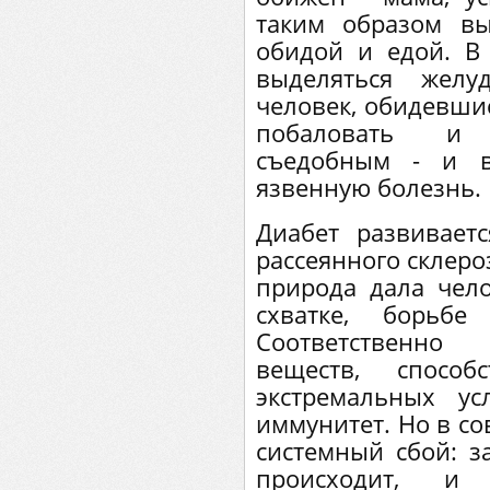
таким образом вы
обидой и едой. В
выделяться желу
человек, обидевшис
побаловать и 
съедобным - и в
язвенную болезнь.
Диабет развиваетс
рассеянного склероз
природа дала чело
схватке, борьбе
Соответственно
веществ, спосо
экстремальных ус
иммунитет. Но в с
системный сбой: з
происходит, и