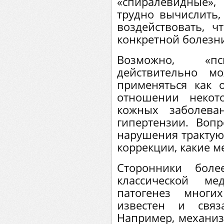
«спиралевидные»,
трудно вычислить,
воздействовать, ч
конкретной болезн
Возможно, «пс
действительно м
применяться как 
отношении некот
кожных заболева
гипертензии. Вопр
нарушения трактуют
коррекции, какие м
Сторонники боле
классической ме
патогенез многи
известен и свя
Например, механиз