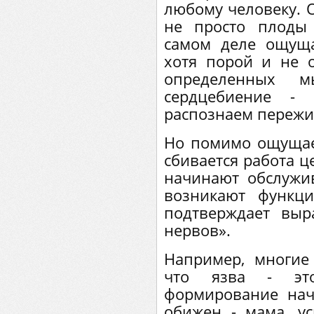
любому человеку. Об
не просто плоды
самом деле ощуща
хотя порой и не о
определенных м
сердцебиение -
распознаем пережи
Но помимо ощущае
сбивается работа ц
начинают обслужи
возникают функц
подтверждает выр
нервов».
Например, многие 
что язва - эт
формирование начи
обижен - мама, ус