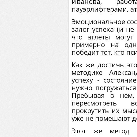
Иванова, рабо
пауэрлифтерами, а
Эмоциональное сост
залог успеха (и не 
что атлеты могут
примерно на одн
победит тот, кто п
Как же достичь эт
методике Алекса
успеху - состояни
нужно погружаться 
Пребывая в нем,
пересмотреть 
прокрутить их мысл
уже не помешают д
Этот же метод 