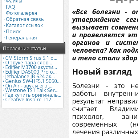
Файлы
FAQ
«Все болезни - 
Фотогалерея
утверждение се
Обратная связь
Каталог ссылок
вызывает сомнени
Поиск
и проявляется эт
Генеральная
органов и систе
Последние статьи
человека? Как под
и тело стали здо
CM Storm Sirus 5.1 о...
О звуке пара слов...
Edifier М3700 акусти...
Новый взгляд
Edifier DA5000 Pro о...
Jetbalance JB-624 ак...
Genius SW-HF5.1 5050...
Болезни - это н
On Air - звук и его ...
Westone TS1 Talk Ser...
работы внутренн
Где купить оригиналь...
Creative Inspire T12...
результат неправи
считает Владим
психолог, зан
современных (н
лечения различных