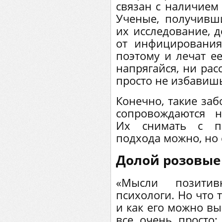
связан с наличием б
Ученые, получивш
их исследование, д
от инфицирования
поэтому и лечат ее
напрягайся, ни рас
просто не избавишь
Конечно, такие заб
сопровождаются н
Их снимать с по
подхода можно, но 
Долой розовые
«Мысли позити
психологи. Но что
и как его можно вы
все очень просто