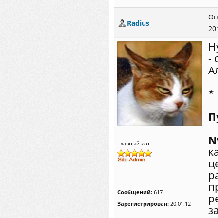
Оп
Radius
20
Н
-
А
*
П
N
Главный кот
к
ц
р
п
Сообщений:
617
р
Зарегистрирован:
20.01.12
з