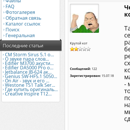
Файлы
FAQ
Ч
Фотогалерея
к
Обратная связь
Каталог ссылок
Т
Поиск
с
Генеральная
р
Крутой кот
Последние статьи
б
CM Storm Sirus 5.1 о...
р
О звуке пара слов...
с
Edifier М3700 акусти...
Edifier DA5000 Pro о...
к
Сообщений:
122
Jetbalance JB-624 ак...
м
Genius SW-HF5.1 5050...
Зарегистрирован:
15.07.18
On Air - звук и его ...
-
Westone TS1 Talk Ser...
Где купить оригиналь...
т
Creative Inspire T12...
п
н
м
с