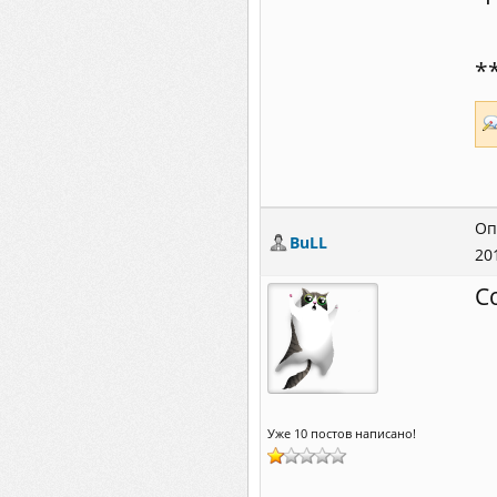
*
Оп
BuLL
20
С
Уже 10 постов написано!