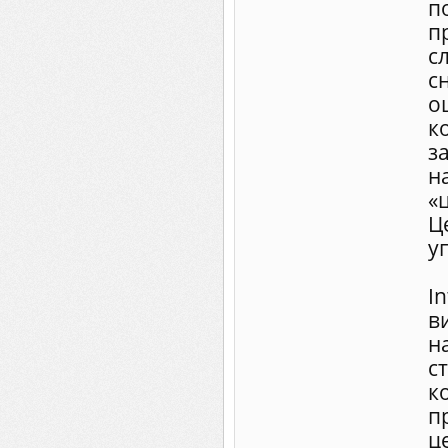
п
п
с
с
о
к
з
н
«
Ц
у
I
в
н
с
к
п
ц