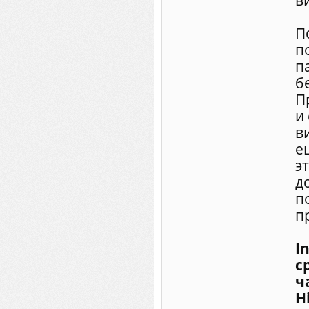
в
П
п
п
б
П
и
в
е
э
д
п
п
I
с
ч
H