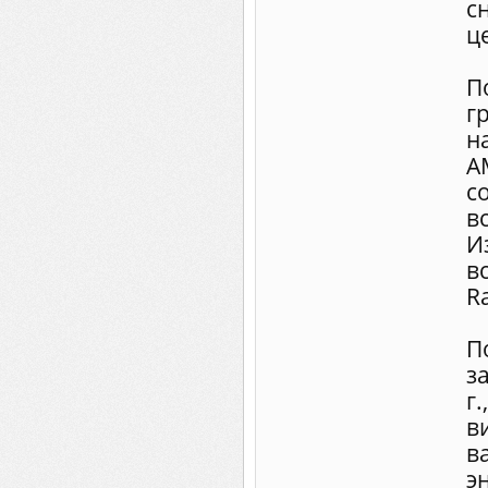
с
ц
П
г
н
A
с
в
И
в
R
П
з
г
в
в
э