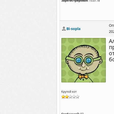
Зарегистрирован:
15.07.18
Оп
Bi-sopla
20
А
п
о
б
Крутой кот
Сообщений:
57