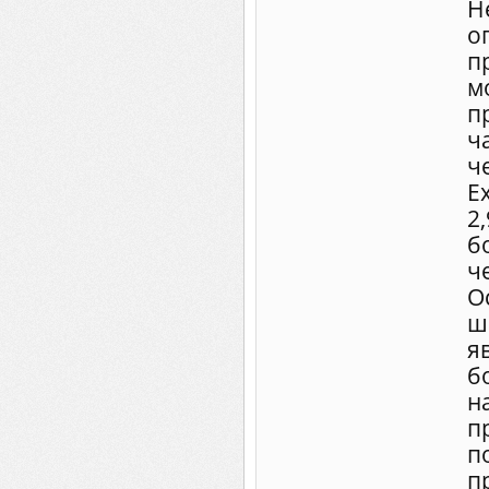
Н
о
п
м
п
ч
ч
E
2
б
ч
О
ш
я
б
н
п
п
п