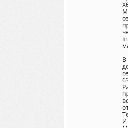
Х
М
с
п
ч
I
м
В
д
с
6
Р
п
в
о
Т
И