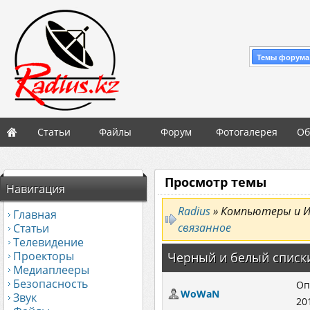
Темы форума
Статьи
Файлы
Форум
Фотогалерея
Об
Просмотр темы
Навигация
Radius
» Компьютеры и 
Главная
связанное
Статьи
Телевидение
Проекторы
Черный и белый списк
Медиаплееры
Безопасность
Оп
WoWaN
Звук
20