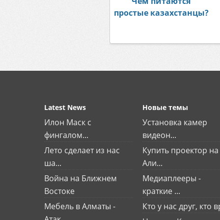
Чем питаются
простые казахстанцы?
Latest News
Новые темы
Илон Маск с
Установка камер
фингалом...
видеон...
Лето сделает из нас
Купить проектор на
ша...
Али...
Война на Ближнем
Медиаплееры -
Востоке
краткие ...
Мебель в Алматы -
Кто у нас друг, кто вр
Атак...