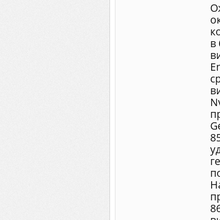
О
о
к
в
в
E
с
в
N
п
G
8
у
г
п
Н
п
8