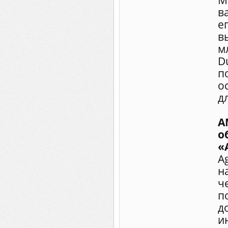
М
в
е
в
м
D
п
о
д
A
о
«
A
н
ч
п
д
и