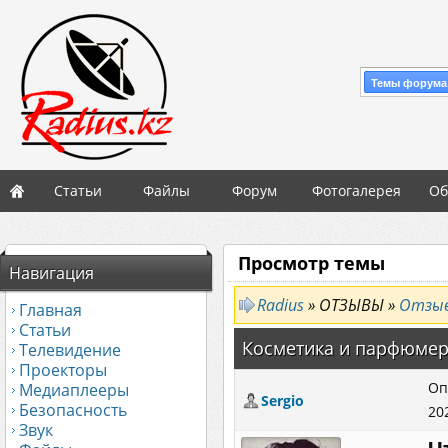
Темы форума
Статьи
Файлы
Форум
Фотогалерея
Об
Просмотр темы
Навигация
Radius
» ОТЗЫВЫ »
Отзывы
Главная
Статьи
Косметика и парфюме
Телевидение
Проекторы
Оп
Медиаплееры
Sergio
Безопасность
20
Звук