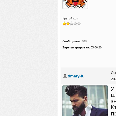
Крутой кот
Сообщений:
188
Зарегистрирован:
05.06.20
Оп
timaty-fu
20
У
ш
з
К
п