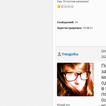
Уже 10 постов написано!
Сообщений:
14
Зарегистрирован:
10.08.21
Оп
Treugolka
20
П
з
м
о
в
п
о
н
Юный кот