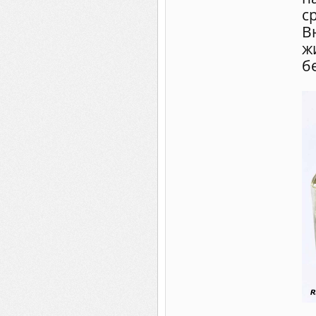
с
В
ж
бе