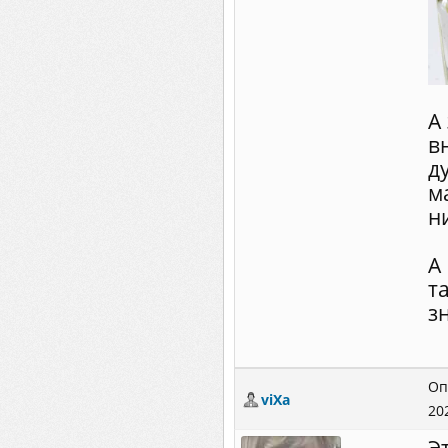
А
в
д
м
н
А
т
з
Оп
viXa
20