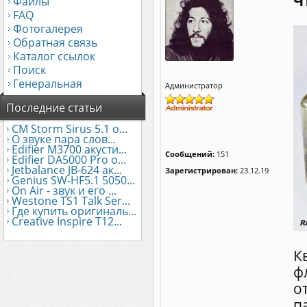
Ч
Файлы
FAQ
Фотогалерея
Обратная связь
Каталог ссылок
Поиск
Генеральная
Администратор
Последние статьи
CM Storm Sirus 5.1 о...
О звуке пара слов...
Edifier М3700 акусти...
Сообщений:
151
Edifier DA5000 Pro о...
Jetbalance JB-624 ак...
Зарегистрирован:
23.12.19
Genius SW-HF5.1 5050...
On Air - звук и его ...
Westone TS1 Talk Ser...
Где купить оригиналь...
Creative Inspire T12...
К
ф
о
п