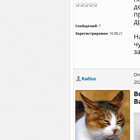
д
п
д
Сообщений:
7
Зарегистрирован:
10.08.21
Н
ч
з
Оп
Radius
20
В
В