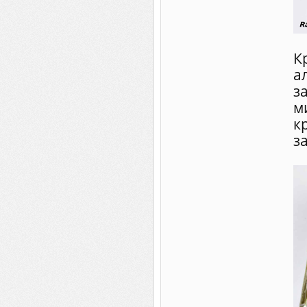
К
а
з
м
з