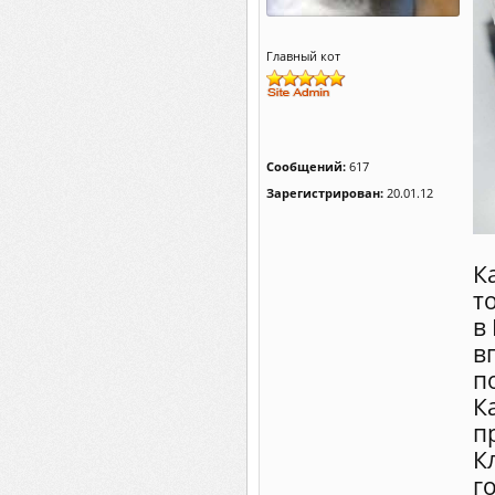
Главный кот
Сообщений:
617
Зарегистрирован:
20.01.12
К
т
в
в
п
К
п
К
г