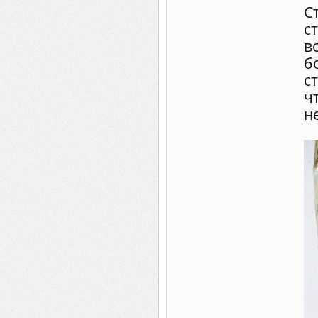
С
с
в
б
с
ч
н