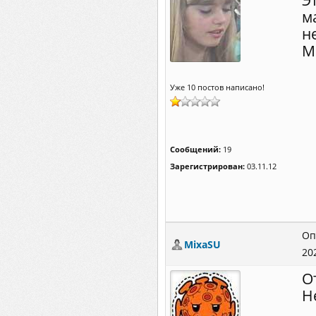
Э
м
н
М
Уже 10 постов написано!
Сообщений:
19
Зарегистрирован:
03.11.12
Оп
MixaSU
20
О
Н