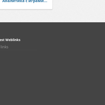
Аналитика с играми...
est Weblinks
links