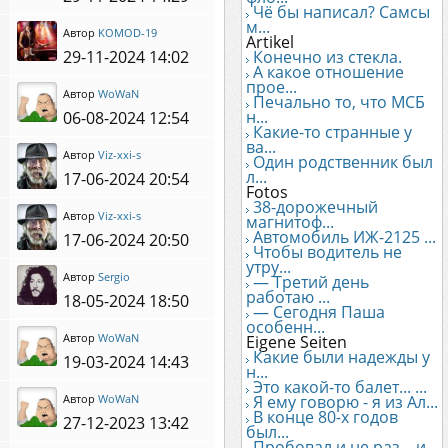
Чё бы написал? Самсы
м...
Автор
KOMOD-19
Artikel
29-11-2024 14:02
Конечно из стекла.
А какое отношение
прое...
Автор
WoWaN
Печально то, что МСБ
н...
06-08-2024 12:54
Какие-то странные у
ва...
Автор
Viz-xxi-s
Один родственник был
л...
17-06-2024 20:54
Fotos
38-дорожечный
Автор
Viz-xxi-s
магнитоф...
Автомобиль ИЖ-2125 ...
17-06-2024 20:50
Чтобы водитель не
утру...
Автор
Sergio
— Третий день
работаю ...
18-05-2024 18:50
— Сегодня Паша
особенн...
Автор
WoWaN
Eigene Seiten
Какие были надежды у
19-03-2024 14:43
н...
Это какой-то балет... ...
Автор
WoWaN
Я ему говорю - я из Ал...
В конце 80-х годов
27-12-2023 13:42
был...
Пробовал и не раз... и...