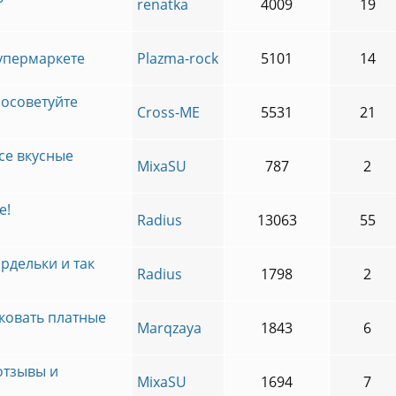
renatka
4009
19
супермаркете
Plazma-rock
5101
14
посоветуйте
Cross-ME
5531
21
се вкусные
MixaSU
787
2
е!
Radius
13063
55
ардельки и так
Radius
1798
2
ковать платные
Marqzaya
1843
6
отзывы и
MixaSU
1694
7