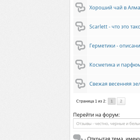
Хороший чай в Алм
Scarlett - что это так
Герметики - описан
Косметика и парфю
Свежая весенняя зел
Страница 1 из 2:
1
2
Перейти на форум:
- Открытая тема, име