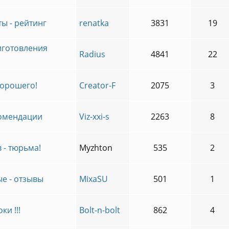
ы - рейтинг
renatka
3831
19
иготовления
Radius
4841
22
хорошего!
Creator-F
2075
3
комендации
Viz-xxi-s
2263
8
 - тюрьма!
Myzhton
535
2
е - отзывы
MixaSU
501
1
ки !!!
Bolt-n-bolt
862
4