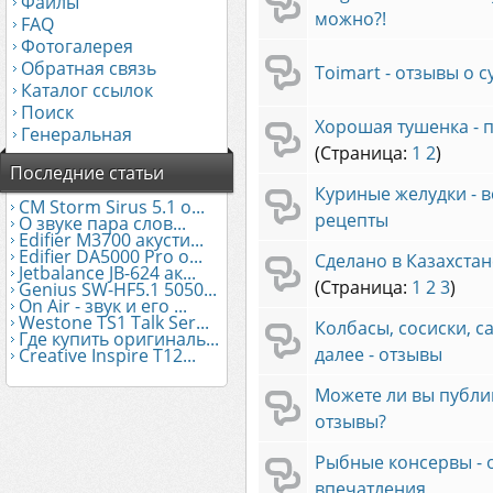
Файлы
можно?!
FAQ
Фотогалерея
Обратная связь
Toimart - отзывы о 
Каталог ссылок
Поиск
Хорошая тушенка - 
Генеральная
(Страница:
1
2
)
Последние статьи
Куриные желудки - в
CM Storm Sirus 5.1 о...
рецепты
О звуке пара слов...
Edifier М3700 акусти...
Edifier DA5000 Pro о...
Сделано в Казахстан
Jetbalance JB-624 ак...
(Страница:
1
2
3
)
Genius SW-HF5.1 5050...
On Air - звук и его ...
Westone TS1 Talk Ser...
Колбасы, сосиски, с
Где купить оригиналь...
далее - отзывы
Creative Inspire T12...
Можете ли вы публи
отзывы?
Рыбные консервы - 
впечатления