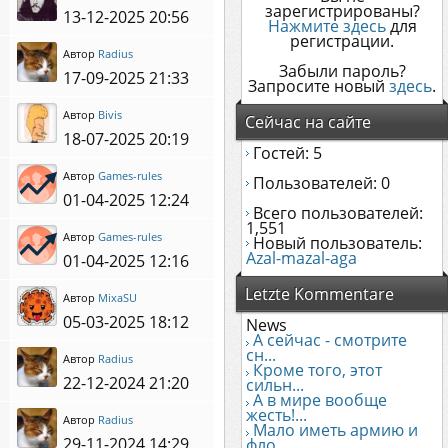
зарегистрированы?
13-12-2025 20:56
Нажмите здесь
для
регистрации.
Автор
Radius
Забыли пароль?
17-09-2025 21:33
Запросите новый
здесь
.
Автор
Bivis
Сейчас на сайте
18-07-2025 20:19
Гостей: 5
Автор
Games-rules
Пользователей: 0
01-04-2025 12:24
Всего пользователей:
1,551
Автор
Games-rules
Новый пользователь:
Azal-mazal-aga
01-04-2025 12:16
Letzte Kommentare
Автор
MixaSU
05-03-2025 18:12
News
А сейчас - смотрите
сн...
Автор
Radius
Кроме того, этот
22-12-2024 21:20
сильн...
А в мире вообще
жесть!...
Автор
Radius
Мало иметь армию и
29-11-2024 14:29
фло...