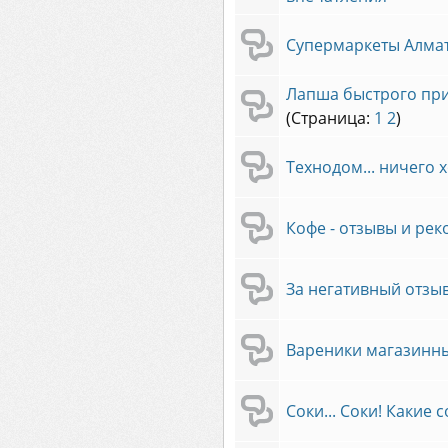
Супермаркеты Алмат
Лапша быстрого пр
(Страница:
1
2
)
Технодом... ничего 
Кофе - отзывы и ре
За негативный отзыв
Вареники магазинны
Соки... Соки! Какие со