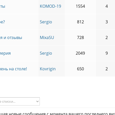
аты
KOMOD-19
1554
4
ое?
Sergio
812
3
ия и отзывы
MixaSU
728
2
мерия
Sergio
2049
9
ень на столе!
Kovrigin
650
2
ющая новые сообщения с момента вашего последнего ви