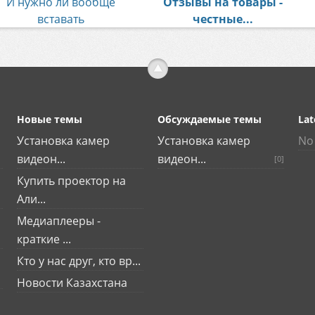
И нужно ли вообще
Отзывы на товары -
вставать
честные...
Новые темы
Обсуждаемые темы
Lat
Установка камер
Установка камер
No 
видеон...
видеон...
[0]
Купить проектор на
Али...
Медиаплееры -
краткие ...
Кто у нас друг, кто вр...
Новости Казахстана