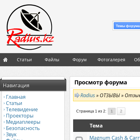
Темы форума
Статьи
Файлы
Форум
Фотогалерея
Об
Просмотр форума
Навигация
Radius
» ОТЗЫВЫ » Отзывы
Главная
Статьи
Телевидение
Страница 1 из 2:
1
2
Проекторы
Медиаплееры
Тема
Безопасность
Звук
Magnum Cash & Carry