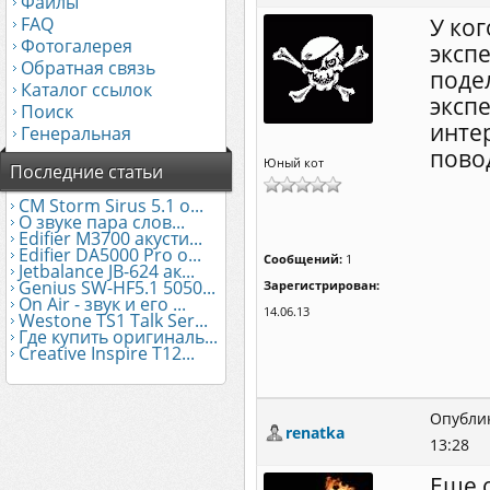
Файлы
FAQ
У ко
Фотогалерея
эксп
Обратная связь
поде
Каталог ссылок
эксп
Поиск
инте
Генеральная
пово
Юный кот
Последние статьи
CM Storm Sirus 5.1 о...
О звуке пара слов...
Edifier М3700 акусти...
Edifier DA5000 Pro о...
Сообщений:
1
Jetbalance JB-624 ак...
Genius SW-HF5.1 5050...
Зарегистрирован:
On Air - звук и его ...
14.06.13
Westone TS1 Talk Ser...
Где купить оригиналь...
Creative Inspire T12...
Опублик
renatka
13:28
Еще 