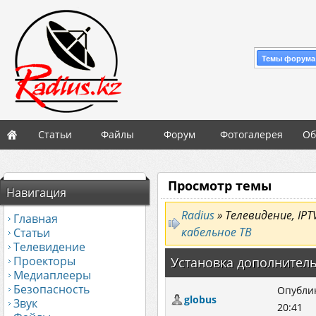
Темы форума
Статьи
Файлы
Форум
Фотогалерея
Об
Просмотр темы
Навигация
Radius
» Телевидение, IPT
Главная
кабельное ТВ
Статьи
Телевидение
Проекторы
Установка дополнитель
Медиаплееры
Безопасность
Опублик
globus
Звук
20:41