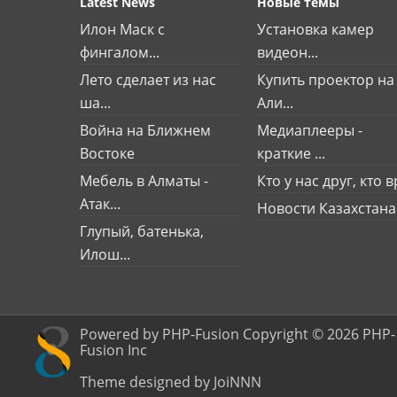
Latest News
Новые темы
Илон Маск с
Установка камер
фингалом...
видеон...
Лето сделает из нас
Купить проектор на
ша...
Али...
Война на Ближнем
Медиаплееры -
Востоке
краткие ...
Мебель в Алматы -
Кто у нас друг, кто вр
Атак...
Новости Казахстана
Глупый, батенька,
Илош...
Powered by PHP-Fusion Copyright © 2026 PHP-
Fusion Inc
Theme designed by JoiNNN