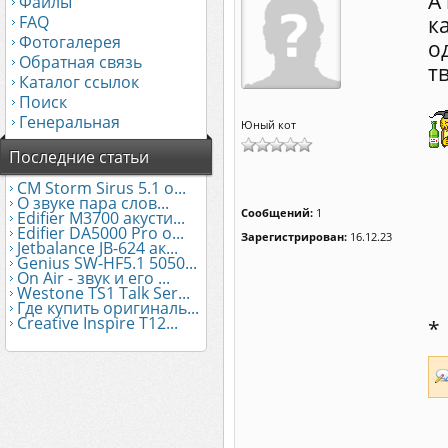
А
Файлы
FAQ
к
Фотогалерея
о
Обратная связь
т
Каталог ссылок
Поиск
Генеральная
Юный кот
Последние статьи
CM Storm Sirus 5.1 о...
О звуке пара слов...
Сообщений:
1
Edifier М3700 акусти...
Edifier DA5000 Pro о...
Зарегистрирован:
16.12.23
Jetbalance JB-624 ак...
Genius SW-HF5.1 5050...
On Air - звук и его ...
Westone TS1 Talk Ser...
Где купить оригиналь...
Creative Inspire T12...
*