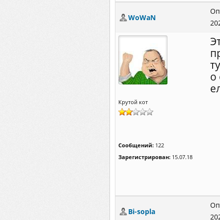
Оп
WoWaN
20
Э
п
т
о
е
Крутой кот
Сообщений:
122
Зарегистрирован:
15.07.18
Оп
Bi-sopla
20