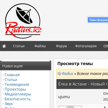
Темы форума
Статьи
Файлы
Форум
Фотогалерея
Об
Просмотр темы
Навигация
Radius
» Всякое такое ра
Главная
Статьи
Ёлка в Астане - Новый г
Телевидение
Проекторы
Оп
Медиаплееры
ujumu
Безопасность
20
Звук