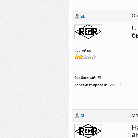
Оп
SL
О
б
Крутой кот
Сообщений:
53
Зарегистрирован:
12.08.12
Оп
SL
Н
а