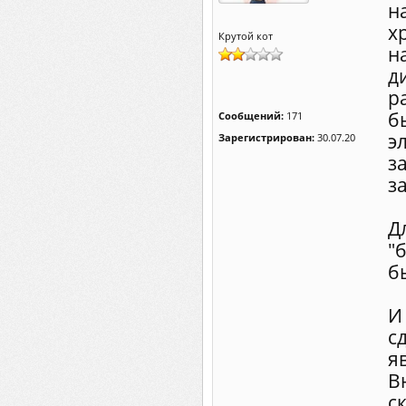
н
х
Крутой кот
н
д
р
б
Сообщений:
171
э
Зарегистрирован:
30.07.20
з
з
Д
"
б
И
с
я
В
с