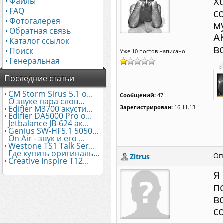
Х
Файлы
FAQ
с
Фотогалерея
м
Обратная связь
A
Каталог ссылок
в
Поиск
Уже 10 постов написано!
Генеральная
Последние статьи
CM Storm Sirus 5.1 о...
Сообщений:
47
О звуке пара слов...
Edifier М3700 акусти...
Зарегистрирован:
16.11.13
Edifier DA5000 Pro о...
Jetbalance JB-624 ак...
Genius SW-HF5.1 5050...
On Air - звук и его ...
Westone TS1 Talk Ser...
Где купить оригиналь...
Оп
Zitrus
Creative Inspire T12...
Я
п
в
с