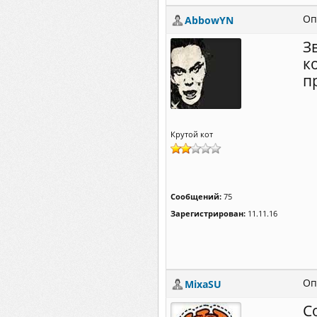
Оп
AbbowYN
З
к
п
Крутой кот
Сообщений:
75
Зарегистрирован:
11.11.16
Оп
MixaSU
С