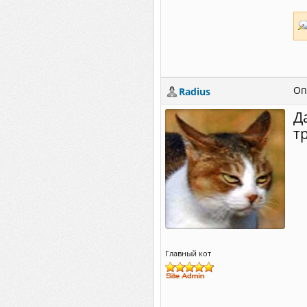
Оп
Radius
Д
т
Главный кот