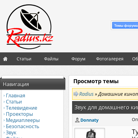
Темы форума
Статьи
Файлы
Форум
Фотогалерея
Об
Просмотр темы
Навигация
Radius
» Домашние кино
Главная
Статьи
Звук для домашнего ки
Телевидение
Проекторы
Оп
Медиаплееры
Donnaty
Безопасность
Т
Звук