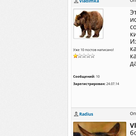
Оп
Vladimka
Э
и
с
к
И
к
Уже 10 постов написано!
к
да
Сообщений:
10
Зарегистрирован:
24.07.14
Оп
Radius
V
б