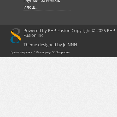
Глупый, батенька,
Илош...
Powered by PHP-Fusion Copyright © 2026 PHP-
Fusion Inc
Theme designed by JoiNNN
Время загрузки: 1.04 секунд - 53 Запросов