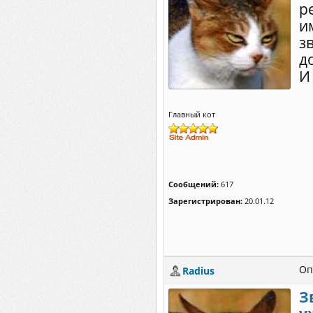
р
и
з
д
И
Главный кот
Сообщений:
617
Зарегистрирован:
20.01.12
Оп
Radius
З