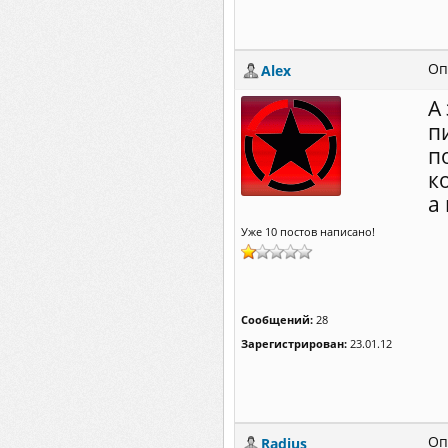
Оп
Alex
А
п
п
к
а
Уже 10 постов написано!
Сообщений:
28
Зарегистрирован:
23.01.12
Оп
Radius