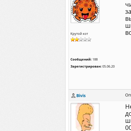
ч
з
в
ш
в
Крутой кот
Сообщений:
188
Зарегистрирован:
05.06.20
Оп
Bivis
Н
д
ш
0