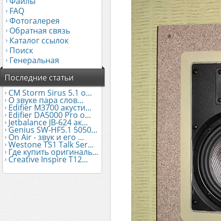
Файлы
FAQ
Фотогалерея
Обратная связь
Каталог ссылок
Поиск
Генеральная
Последние статьи
CM Storm Sirus 5.1 о...
О звуке пара слов...
Edifier М3700 акусти...
Edifier DA5000 Pro о...
Jetbalance JB-624 ак...
Genius SW-HF5.1 5050...
On Air - звук и его ...
Westone TS1 Talk Ser...
Где купить оригиналь...
Creative Inspire T12...