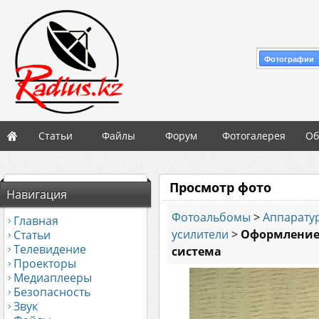
Фотографии 
Статьи
Файлы
Форум
Фотогалерея
Об
Просмотр фото
Навигация
Фотоальбомы
>
Аппаратур
Главная
усилители
>
Оформление
Статьи
Телевидение
система
Проекторы
Медиаплееры
Безопасность
Звук