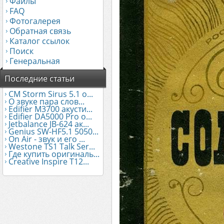
Файлы
FAQ
Фотогалерея
Обратная связь
Каталог ссылок
Поиск
Генеральная
Последние статьи
CM Storm Sirus 5.1 о...
О звуке пара слов...
Edifier М3700 акусти...
Edifier DA5000 Pro о...
Jetbalance JB-624 ак...
Genius SW-HF5.1 5050...
On Air - звук и его ...
Westone TS1 Talk Ser...
Где купить оригиналь...
Creative Inspire T12...