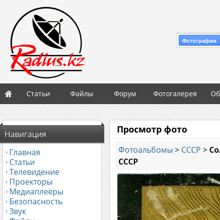
Фотографии 
Статьи
Файлы
Форум
Фотогалерея
Об
Просмотр фото
Навигация
Фотоальбомы
>
СССР
>
Со
Главная
СССР
Статьи
Телевидение
Проекторы
Медиаплееры
Безопасность
Звук