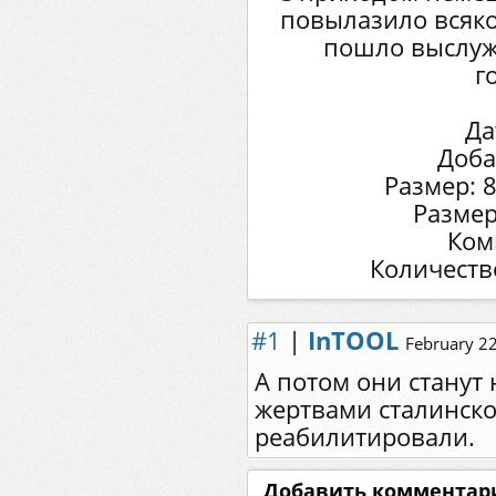
повылазило всяко
пошло выслуж
г
Да
Доба
Размер: 
Размер
Ком
Количеств
#1
|
InTOOL
February 2
А потом они стану
жертвами сталинско
реабилитировали.
Добавить комментар