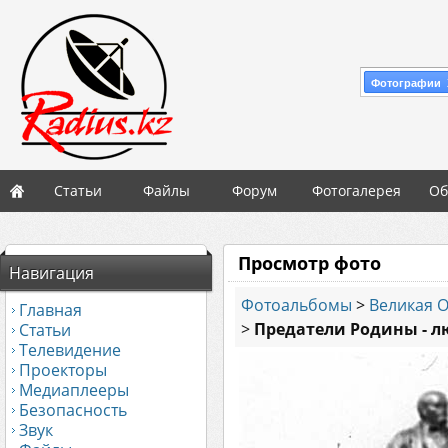
Фотографии 
Статьи
Файлы
Форум
Фотогалерея
Об
Просмотр фото
Навигация
Фотоальбомы
>
Великая 
Главная
>
Предатели Родины - 
Статьи
Телевидение
Проекторы
Медиаплееры
Безопасность
Звук