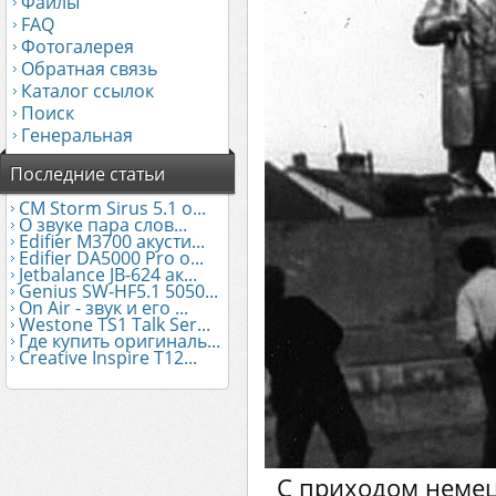
Файлы
FAQ
Фотогалерея
Обратная связь
Каталог ссылок
Поиск
Генеральная
Последние статьи
CM Storm Sirus 5.1 о...
О звуке пара слов...
Edifier М3700 акусти...
Edifier DA5000 Pro о...
Jetbalance JB-624 ак...
Genius SW-HF5.1 5050...
On Air - звук и его ...
Westone TS1 Talk Ser...
Где купить оригиналь...
Creative Inspire T12...
С приходом немец