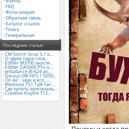
Файлы
FAQ
Фотогалерея
Обратная связь
Каталог ссылок
Поиск
Генеральная
Последние статьи
CM Storm Sirus 5.1 о...
О звуке пара слов...
Edifier М3700 акусти...
Edifier DA5000 Pro о...
Jetbalance JB-624 ак...
Genius SW-HF5.1 5050...
On Air - звук и его ...
Westone TS1 Talk Ser...
Где купить оригиналь...
Creative Inspire T12...
Почему и когда пр