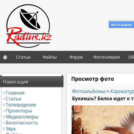
Фотографии 
Статьи
Файлы
Форум
Фотогалерея
Об
Просмотр фото
Навигация
Фотоальбомы
>
Карикату
Главная
Бухаешь? Белка идет к т
Статьи
Телевидение
Проекторы
Медиаплееры
Безопасность
Звук