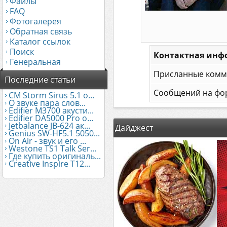
Файлы
FAQ
Фотогалерея
Обратная связь
Каталог ссылок
Поиск
Контактная инф
Генеральная
Присланные комм
Последние статьи
Сообщений на фо
CM Storm Sirus 5.1 о...
О звуке пара слов...
Edifier М3700 акусти...
Edifier DA5000 Pro о...
Jetbalance JB-624 ак...
Дайджест
Genius SW-HF5.1 5050...
On Air - звук и его ...
Westone TS1 Talk Ser...
Где купить оригиналь...
Creative Inspire T12...