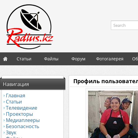
Search
Статьи
Файлы
Форум
Фотогалерея
Об
Профиль пользовател
Навигация
Главная
Статьи
Телевидение
Проекторы
Медиаплееры
Безопасность
Звук