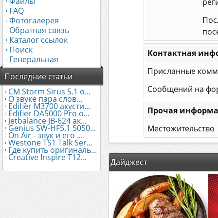
Файлы
рег
FAQ
Пос
Фотогалерея
Обратная связь
пос
Каталог ссылок
Поиск
Контактная инф
Генеральная
Присланные комм
Последние статьи
Сообщений на фо
CM Storm Sirus 5.1 о...
О звуке пара слов...
Edifier М3700 акусти...
Прочая информ
Edifier DA5000 Pro о...
Jetbalance JB-624 ак...
Genius SW-HF5.1 5050...
Местожительство
On Air - звук и его ...
Westone TS1 Talk Ser...
Где купить оригиналь...
Creative Inspire T12...
Дайджест