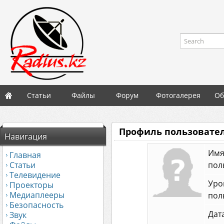
Search
Статьи
Файлы
Форум
Фотогалерея
Об
Профиль пользовател
Навигация
Им
Главная
Статьи
пол
Телевидение
Уро
Проекторы
Медиаплееры
пол
Безопасность
Дат
Звук