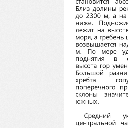
становится абс
Близ долины ре
до 2300 м, а на
ниже. Подножи
лежит на высот
моря, а гребень
возвышается на
м. По мере уд
поднятия в с
высота гор умен
Большой разни
хребта сопу
поперечного пр
склоны значи
южных.
Средний у
центральной ча