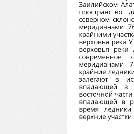
Заилийском Ала
пространство 
северном склоне
меридианами 76
крайними участк
верховья реки У
верховья реки
современное о
меридианами 7
крайние ледники
залегают в ис
впадающей в 
восточной части 
впадающей в р
время ледники
верхние участки