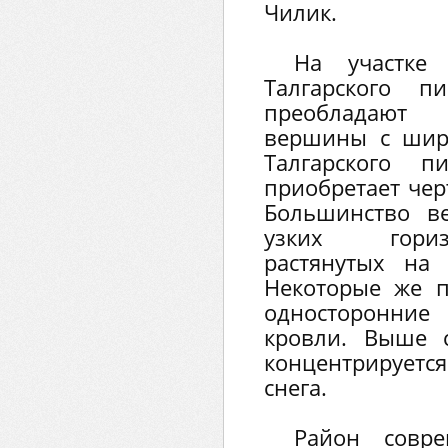
Чилик.
На участке
Талгарского п
преобладают
вершины с шир
Талгарского п
приобретает чер
Большинство в
узких гориз
растянутых на
Некоторые же п
односторонние
кровли. Выше 
концентрирует
снега.
Район совре