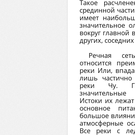
Такое расчлен
срединной части
имеет наибольш
значительное о
вокруг главной 
других, соседних
Речная сет
относится преи
реки Или, впад
лишь частично 
реки Чу. Г
значительные 
Истоки их лежат
основное пита
большое влияни
атмосферные ос
Все реки с ле