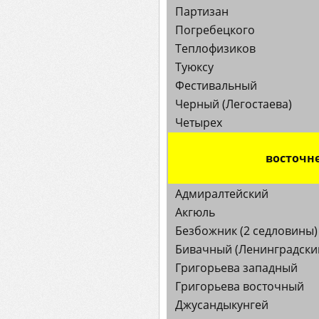
Партизан
Погребецкого
Теплофизиков
Туюксу
Фестивальный
Черный (Легостаева)
Четырех
восточн
Адмиралтейский
Акгюль
Безбожник (2 седловины)
Бивачный (Ленинградски
Григорьева западный
Григорьева восточный
Джусандыкунгей