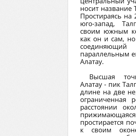
центральный уча
носит название Т
Простираясь на 
юго-запад, Тал
своим южным ко
как он и сам, н
соединяющий 
параллельным ем
Алатау.
Высшая точ
Алатау - пик Тал
длине на две не
ограниченная р
расстоянии око
прижимающаяс
простирается по
к своим окон