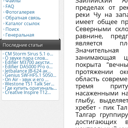
Заилийский А
Файлы
FAQ
пределах от ре
Фотогалерея
реки Чу на зап
Обратная связь
имеет общее пр
Каталог ссылок
Северными скл
Поиск
Генеральная
равнине, пред
является пл
Последние статьи
Значительная
CM Storm Sirus 5.1 о...
занимающая це
О звуке пара слов...
Edifier М3700 акусти...
покрыта “вечн
Edifier DA5000 Pro о...
протяжении ок
Jetbalance JB-624 ак...
Genius SW-HF5.1 5050...
область совреме
On Air - звук и его ...
Westone TS1 Talk Ser...
тремя приту
Где купить оригиналь...
насаженными н
Creative Inspire T12...
глыбу, выделя
хребет - пик Тал
Талгар группир
достигающих 