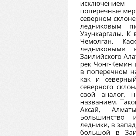
исключением
поперечные мер
северном склоне
ледниковым пи
Узункаргалы. К 
Чемолган, Кас
ледниковыми 
Заилийского Ала
рек Чонг-Кемин 
в поперечном на
как и северны
северного скло
свой аналог, 
названием. Тако
Аксай, Алма
Большинство 
ледники, в запа
большой в Заи