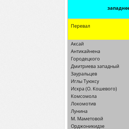
западне
Перевал
Аксай
Антикайнена
Городецкого
Дмитриева западный
Зауральцев
Иглы Туюксу
Искра (О. Кошевого)
Комсомола
Локомотив
Лунина
М. Маметовой
Орджоникидзе