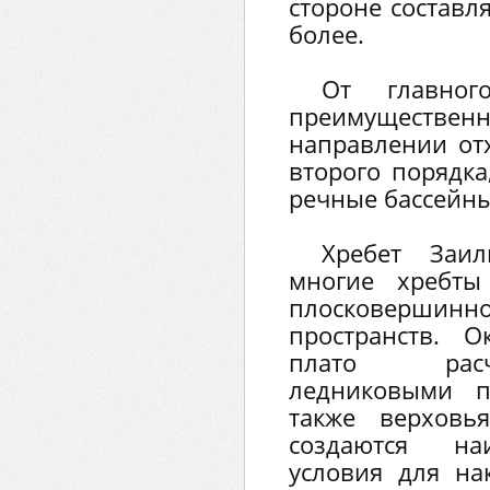
стороне составля
более.
От главног
преимуществе
направлении от
второго порядк
речные бассейны
Хребет Заил
многие хребты
плосковершинн
пространств. 
плато рас
ледниковыми п
также верховь
создаются на
условия для на