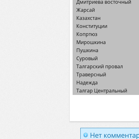
Дмитриева восточный
Жарсай
Казахстан
Конституции
Копртюз
Мирошкина
Пушкина
Суровый
Талгарский провал
Траверсный
Надежда
Талгар Центральный
Нет комментар