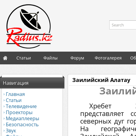
Search
Статьи
Файлы
Форум
Фотогалерея
Об
Заилийский Алатау
Навигация
Заилий
Главная
Статьи
Хребет З
Телевидение
Проекторы
представляет 
Медиаплееры
северных дуг го
Безопасность
На географич
Звук