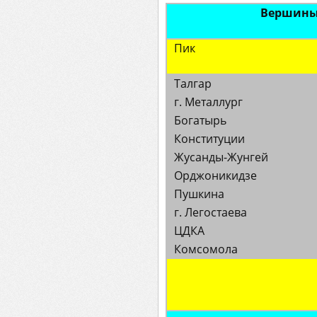
Вершины 
Пик
Талгар
г. Металлург
Богатырь
Конституции
Жусанды-Жунгей
Орджоникидзе
Пушкина
г. Легостаева
ЦДКА
Комсомола