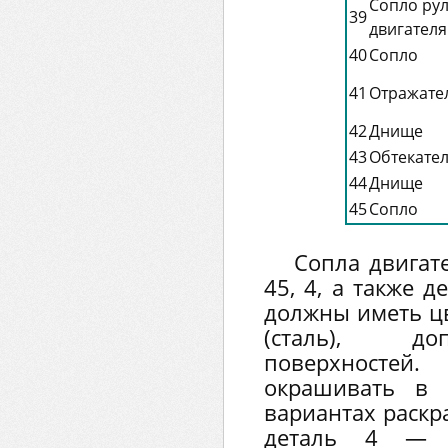
Сопло ру
39
двигателя
40
Сопло
41
Отражате
42
Днище
43
Обтекате
44
Днище
45
Сопло
Сопла двигате
45, 4, а также де
должны иметь цв
(сталь), до
поверхносте
окрашивать в 
вариантах раскр
деталь 4 — 