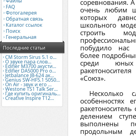
Файлы
соревнования. А
FAQ
очень любим ш
Фотогалерея
которых давн
Обратная связь
школьного мод
Каталог ссылок
Поиск
строить м
Генеральная
профессиональ
побудило нас 
Последние статьи
более подробны
CM Storm Sirus 5.1 о...
О звуке пара слов...
среди юных
Edifier М3700 акусти...
ракетоносител
Edifier DA5000 Pro о...
Jetbalance JB-624 ак...
«Союз».
Genius SW-HF5.1 5050...
On Air - звук и его ...
Westone TS1 Talk Ser...
Несколько с
Где купить оригиналь...
Creative Inspire T12...
особенностях е
ракетоноситель
делением ступ
выполнены п
продольным д