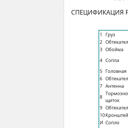
СПЕЦИФИКАЦИЯ Р
1
Груз
2
Обтекате
3
Обойма
4
Сопла
5
Головная 
6
Обтекате
7
Антенна
Тормозно
8
щиток
9
Обтекате
10
Кронште
И
Сопло