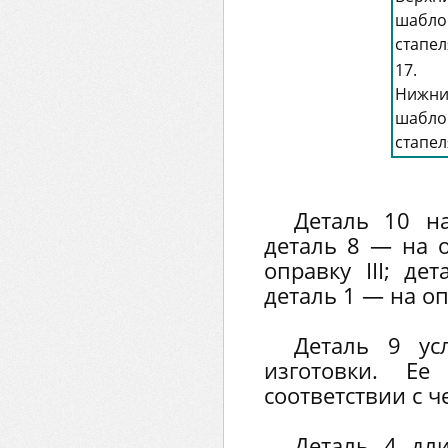
шабло
стапел
17.
Нижн
шабло
стапел
Деталь 10 на
деталь 8 — на о
оправку III; де
деталь 1 — на оп
Деталь 9 ус
изготовки. Ее
соответствии с 
Деталь 4 дл