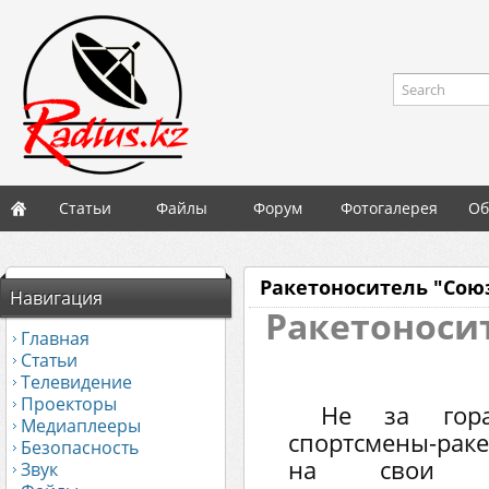
Search
Статьи
Файлы
Форум
Фотогалерея
Об
Ракетоноситель "Союз
Навигация
Ракетоносит
Главная
Статьи
Телевидение
Проекторы
Не за гор
Медиаплееры
спортсмены-рак
Безопасность
на свои п
Звук