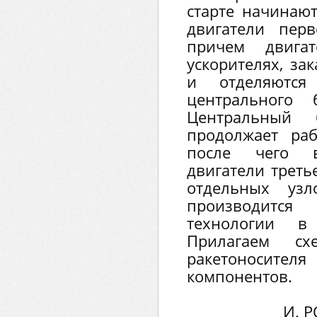
старте начинаю
двигатели пер
причем двигат
ускорителях, за
и отделяютс
центрального 
Центральный 
продолжает раб
после чего 
двигатели треть
отдельных уз
производитс
технологии в
Прилагаем сх
ракетоносит
компонентов.
И. Р