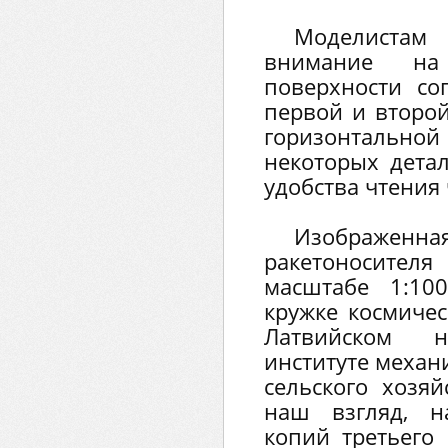
Моделиста
внимание на
поверхности со
первой и второй
горизонтально
некоторых дета
удобства чтения 
Изображенн
ракетоносител
масштабе 1:10
кружке космиче
Латвийском на
институте механ
сельского хозя
наш взгляд, н
копий третьего 