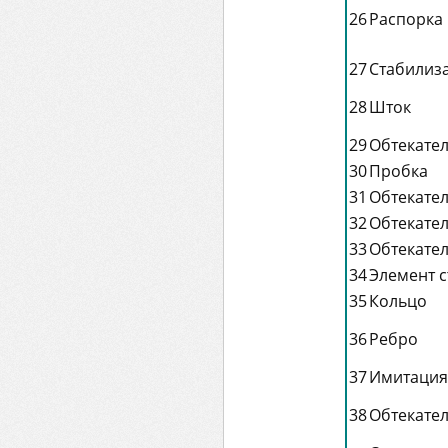
26
Распорка
27
Стабилиз
28
Шток
29
Обтекате
30
Пробка
31
Обтекате
32
Обтекате
33
Обтекате
34
Элемент с
35
Кольцо
36
Ребро
37
Имитация
38
Обтекате