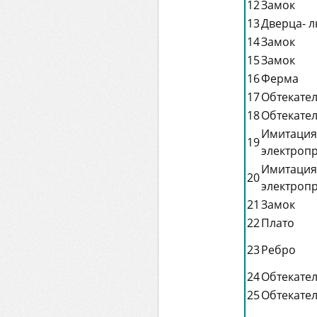
12
Замок
13
Дверца- л
14
Замок
15
Замок
16
Ферма
17
Обтекате
18
Обтекате
Имитация
19
электроп
Имитация
20
электроп
21
Замок
22
Плато
23
Ребро
24
Обтекате
25
Обтекате