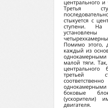
центрального и 
Третья сту
последовательно
стыкуется с це
ступени. На
установлен
четырехкамерн
Помимо этого, 
каждый из осно
однокамерными
малой тяги. Так
центрального 
третьей с
соответст
однокамерными 
боковые бло
(ускорители) 
двигателя.