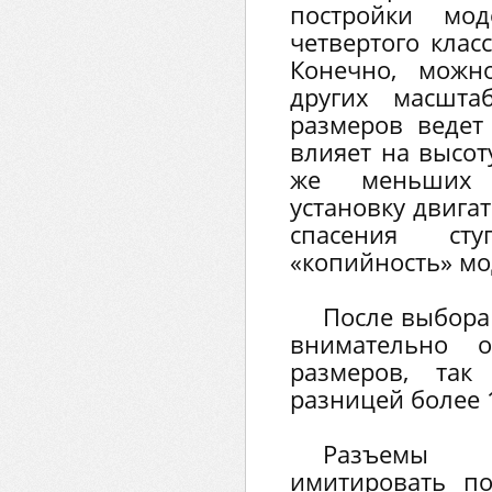
постройки мо
четвертого клас
Конечно, можн
других масшта
размеров ведет
влияет на высот
же меньших 
установку двига
спасения ст
«копийность» мо
После выбора
внимательно о
размеров, так
разницей более 
Разъемы с
имитировать по