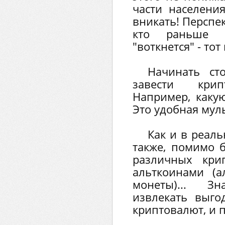
части населения
вникать! Перспе
кто раньше 
"воткнется" - то
Начинать сто
завести крип
Например, каку
Это удобная мул
Как и в реал
также, помимо б
различных кри
альткоинами (а
монеты)... 
извлекать выго
криптовалют, и 