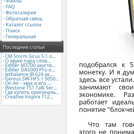
Файлы
FAQ
Фотогалерея
Обратная связь
Каталог ссылок
Поиск
Генеральная
Последние статьи
CM Storm Sirus 5.1 о...
О звуке пара слов...
подобрался к 
Edifier М3700 акусти...
Edifier DA5000 Pro о...
монетку. И я ду
Jetbalance JB-624 ак...
здесь все устал
Genius SW-HF5.1 5050...
On Air - звук и его ...
занимают сво
Westone TS1 Talk Ser...
Где купить оригиналь...
экономике. Ра
Creative Inspire T12...
работает идеал
понятие "блокчей
Что там гов
этого не понима