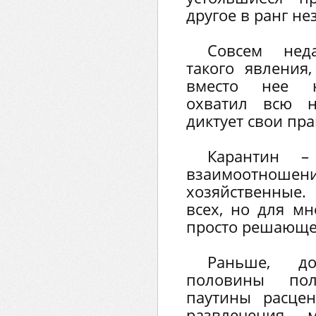
другое в ранг н
Совсем нед
такого явления
вместо нее к
охватил всю 
диктует свои пра
Карантин –
взаимоотношен
хозяйственные
всех, но для мн
просто решающе
Раньше, д
половины пол
паутины расцен
развлечения, 