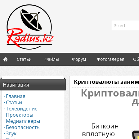
Search
Статьи
Файлы
Форум
Фотогалерея
Об
Криптовалюты заним
Навигация
Криптовал
Главная
д
Статьи
Телевидение
Проекторы
Медиаплееры
Биткоин
Безопасность
вплотную
Звук