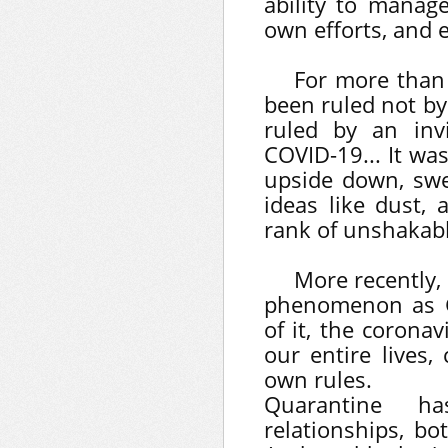
ability to manage
own efforts, and 
For more than
been ruled not by 
ruled by an invi
COVID-19... It wa
upside down, sw
ideas like dust, 
rank of unshakabl
More recently,
phenomenon as Gl
of it, the corona
our entire lives,
own rules.
Quarantine h
relationships, b