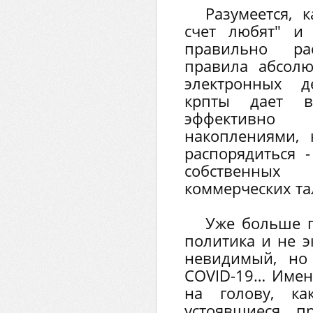
Разумеется, 
счет любят" и
правильно ра
правила абсол
электронных д
крпты дает в
эффективно
накоплениями,
распорядиться 
собственны
коммерческих та
Уже больше г
политика и не э
невидимый, но
COVID-19… Именн
на голову, к
устоявшиеся п