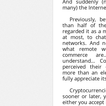
And suddenly (n
many) the Interne
Previously, b
than half of t
regarded it as a 
at most, to cha
networks. And n
what remote wo
commerce are.
understand... C
perceived their
more than an el
fully appreciate it
Cryptocurren
sooner or later, 
either you accept 