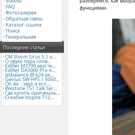
Файлы
разберемся, как выбр
FAQ
функциями.
Фотогалерея
Обратная связь
Каталог ссылок
Поиск
Генеральная
Последние статьи
CM Storm Sirus 5.1 о...
О звуке пара слов...
Edifier М3700 акусти...
Edifier DA5000 Pro о...
Jetbalance JB-624 ак...
Genius SW-HF5.1 5050...
On Air - звук и его ...
Westone TS1 Talk Ser...
Где купить оригиналь...
Creative Inspire T12...