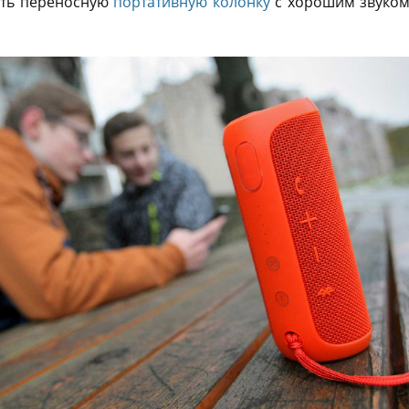
ать переносную
портативную колонку
с хорошим звуком