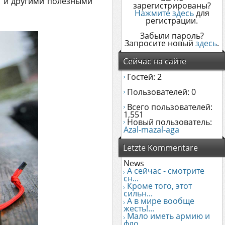
 и другими полезными
зарегистрированы?
Нажмите здесь
для
регистрации.
Забыли пароль?
Запросите новый
здесь
.
Сейчас на сайте
Гостей: 2
Пользователей: 0
Всего пользователей:
1,551
Новый пользователь:
Azal-mazal-aga
Letzte Kommentare
News
А сейчас - смотрите
сн...
Кроме того, этот
сильн...
А в мире вообще
жесть!...
Мало иметь армию и
фло...