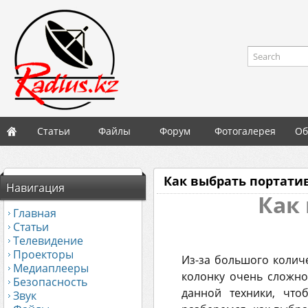
Search
Статьи
Файлы
Форум
Фотогалерея
Об
Как выбрать портати
Навигация
Как
Главная
Статьи
Телевидение
Проекторы
Из-за большого колич
Медиаплееры
колонку очень сложно
Безопасность
данной техники, что
Звук