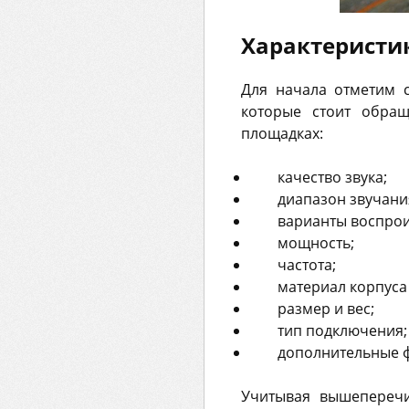
Характеристи
Для начала отметим 
которые стоит обра
площадках:
качество звука;
диапазон звучани
варианты воспрои
мощность;
частота;
материал корпуса
размер и вес;
тип подключения;
дополнительные 
Учитывая вышеперечи