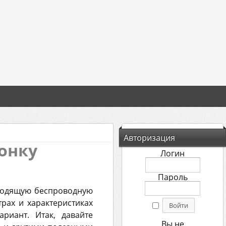
Авторизация
онку
Логин
Пароль
дходящую беспроводную
рах и характеристиках
риант. Итак, давайте
Вы не