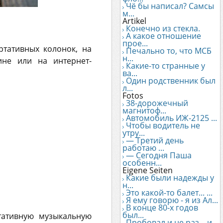
Чё бы написал? Самсы
м...
Artikel
Конечно из стекла.
А какое отношение
прое...
тативных колонок, на
Печально то, что МСБ
н...
не или на интернет-
Какие-то странные у
ва...
Один родственник был
л...
Fotos
38-дорожечный
магнитоф...
Автомобиль ИЖ-2125 ...
Чтобы водитель не
утру...
— Третий день
работаю ...
— Сегодня Паша
особенн...
Eigene Seiten
Какие были надежды у
н...
Это какой-то балет... ...
Я ему говорю - я из Ал...
В конце 80-х годов
был...
тативную музыкальную
Пробовал и не раз... и...