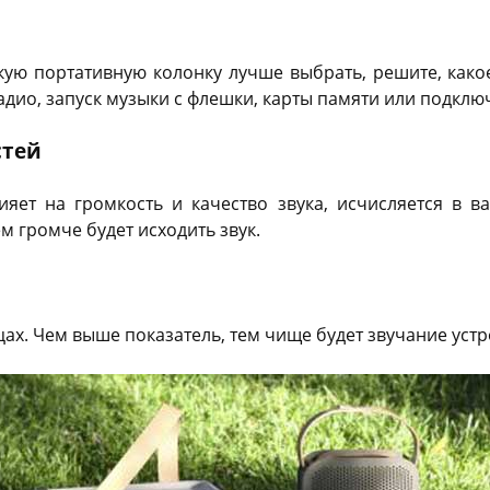
акую портативную колонку лучше выбрать, решите, како
радио, запуск музыки с флешки, карты памяти или подклю
стей
ияет на громкость и качество звука, исчисляется в в
ем громче будет исходить звук.
цах. Чем выше показатель, тем чище будет звучание устр