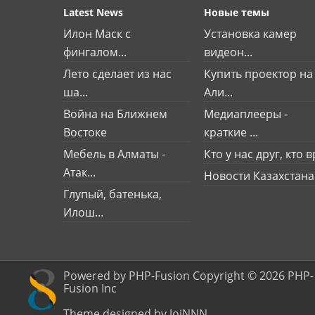
Latest News
Новые темы
Илон Маск с
Установка камер
фингалом...
видеон...
Лето сделает из нас
Купить проектор на
ша...
Али...
Война на Ближнем
Медиаплееры -
Востоке
краткие ...
Мебель в Алматы -
Кто у нас друг, кто вр
Атак...
Новости Казахстана
Глупый, батенька,
Илош...
Powered by PHP-Fusion Copyright © 2026 PHP-
Fusion Inc
Theme designed by JoiNNN