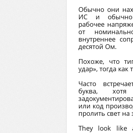
Обычно они нах
ИС и обычно
рабочее напряже
от номиналь
внутреннее соп
десятой Ом.
Похоже, что т
удар», тогда как 
Часто встреча
буква, хот
задокументирова
или код произво
пролить свет на 
They look like 