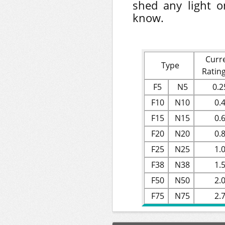
shed any light o
know.
Curr
Type
Rating
F5
N5
0.2
F10
N10
0.
F15
N15
0.
F20
N20
0.
F25
N25
1.
F38
N38
1.
F50
N50
2.
F75
N75
2.