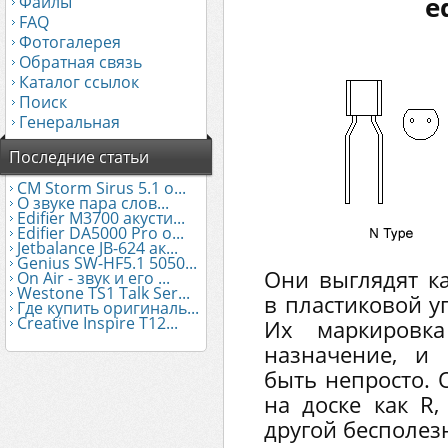
e
Файлы
FAQ
Фотогалерея
Обратная связь
Каталог ссылок
Поиск
Генеральная
Последние статьи
CM Storm Sirus 5.1 о...
О звуке пара слов...
Edifier М3700 акусти...
Edifier DA5000 Pro о...
Jetbalance JB-624 ак...
Genius SW-HF5.1 5050...
Они выглядят к
On Air - звук и его ...
Westone TS1 Talk Ser...
в пластиковой у
Где купить оригиналь...
Creative Inspire T12...
Их маркировка
назначение, и
быть непросто. 
на доске как R,
другой бесполез