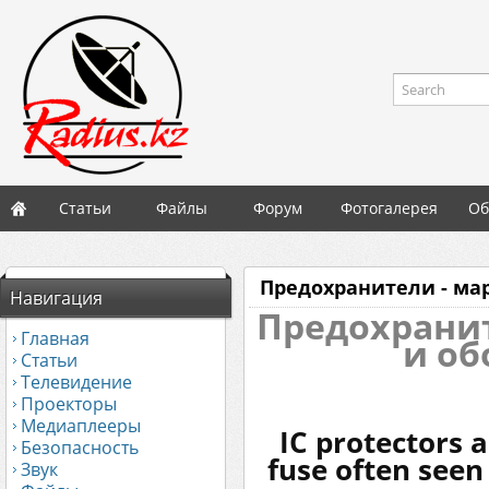
Search
Статьи
Файлы
Форум
Фотогалерея
Об
Предохранители - ма
Навигация
Предохранит
Главная
и об
Статьи
Телевидение
Проекторы
Медиаплееры
IC protectors a
Безопасность
fuse often seen
Звук