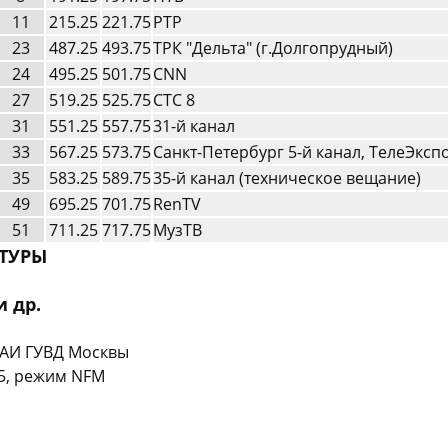
11
215.25
221.75
РТР
23
487.25
493.75
ТРК "Дельта" (г.Долгопрудный)
24
495.25
501.75
CNN
27
519.25
525.75
СТС 8
31
551.25
557.75
31-й канал
33
567.25
573.75
Санкт-Петербург 5-й канал, ТелеЭксп
35
583.25
589.75
35-й канал (техническое вещание)
49
695.25
701.75
RenTV
51
711.25
717.75
МузТВ
ТУРЫ
 др.
УГАИ ГУВД Москвы
25, режим NFM