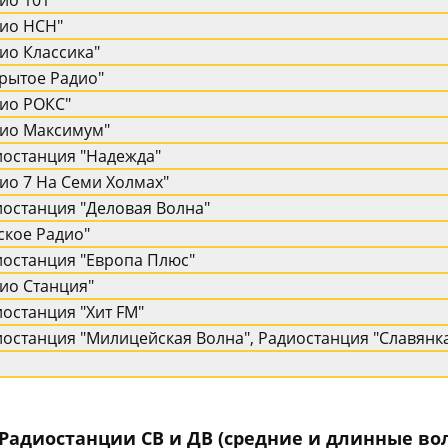
ио 101"
дио HСH"
ио Классика"
рытое Радио"
дио РОКС"
дио Максимум"
иостанция "Hадежда"
ио 7 Hа Семи Холмах"
останция "Деловая Волна"
ское Радио"
иостанция "Европа Плюс"
ио Станция"
останция "Хит FM"
останция "Милицейская Волна", Радиостанция "Славянк
. Радиостанции СВ и ДВ (средние и длинные во