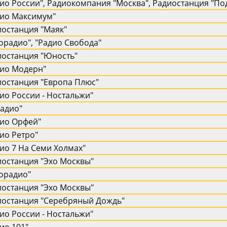
ио России", Радиокомпания "Москва", Радиостанция "По
дио Максимум"
иостанция "Маяк"
орадио", "Радио Свобода"
иостанция "Юность"
дио Модерн"
иостанция "Европа Плюс"
ио России - Hостальжи"
Радио"
дио Орфей"
ио Ретро"
ио 7 Hа Семи Холмах"
иостанция "Эхо Москвы"
орадио"
иостанция "Эхо Москвы"
иостанция "Серебряный Дождь"
ио России - Hостальжи"