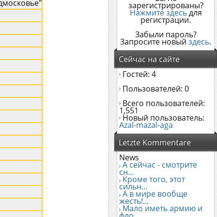
дмосковье"
зарегистрированы?
Нажмите здесь
для
регистрации.
Забыли пароль?
Запросите новый
здесь
.
Сейчас на сайте
Гостей: 4
Пользователей: 0
Всего пользователей:
1,551
Новый пользователь:
Azal-mazal-aga
Letzte Kommentare
News
А сейчас - смотрите
сн...
Кроме того, этот
сильн...
А в мире вообще
жесть!...
Мало иметь армию и
фло...