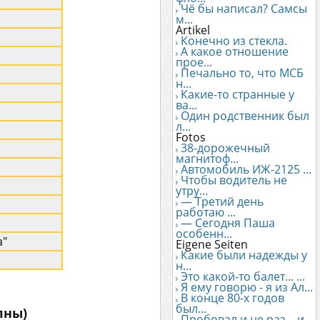
Чё бы написал? Самсы
м...
Artikel
Конечно из стекла.
А какое отношение
прое...
Печально то, что МСБ
н...
Какие-то странные у
ва...
Один родственник был
л...
Fotos
38-дорожечный
магнитоф...
Автомобиль ИЖ-2125 ...
Чтобы водитель не
утру...
— Третий день
работаю ...
— Сегодня Паша
особенн...
а"
Eigene Seiten
Какие были надежды у
н...
Это какой-то балет... ...
Я ему говорю - я из Ал...
В конце 80-х годов
был...
лны)
Пробовал и не раз... и...