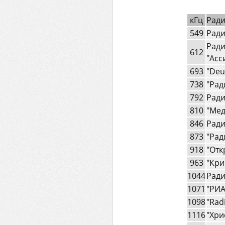
кГц
Ради
549
Ради
Ради
612
"Асс
693
"Deu
738
"Рад
792
Ради
810
"Мед
846
Ради
873
"Рад
918
"Отк
963
"Кри
1044
Ради
1071
"РИА
1098
"Radi
1116
"Хри