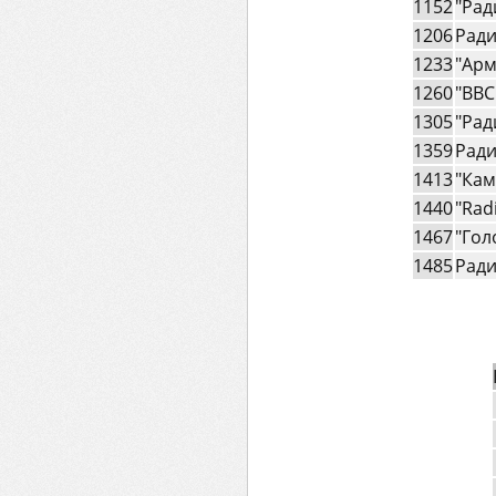
1152
"Рад
1206
Ради
1233
"Арм
1260
"BBC
1305
"Рад
1359
Ради
1413
"Кам
1440
"Rad
1467
"Гол
1485
Ради