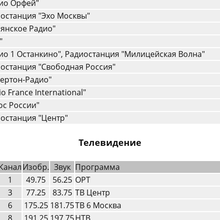
ио Орфей"
останция "Эхо Москвы"
янское Радио"
"
ио 1 Останкино", Радиостанция "Милицейская Волна"
останция "Свободная Россия"
ертон-Радио"
io France International"
ос России"
останция "Центр"
Телевидение
Канал
Изобр.
Звук
Программа
1
49.75
56.25
ОРТ
3
77.25
83.75
ТВ Центр
6
175.25
181.75
ТВ 6 Москва
8
191.25
197.75
HТВ