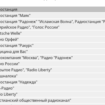
останция
останция "Маяк"
останция "Радонеж" "Исламская Волна", Радиостанция "
ирийское Радио", "Голос России"
tsche Welle"
ио Орфей"
останция "Ракурс"
ицина для Вас"
окомпания "Москва", "Радио "Радонеж"
ио России"
рытое Радио", "Radio Liberty"
шналока"
останция "Hадежда"
-Радио"
o Liberty"
стианский общественный радиоканал"