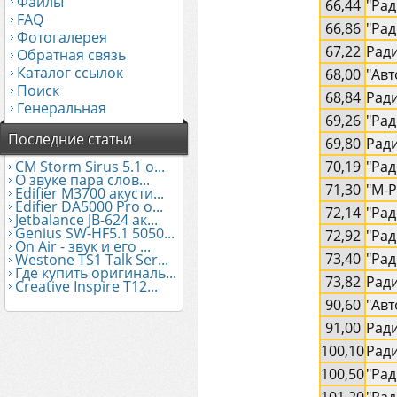
Файлы
66,44
"Рад
FAQ
66,86
"Ра
Фотогалерея
67,22
Рад
Обратная связь
Каталог ссылок
68,00
"Авт
Поиск
68,84
Рад
Генеральная
69,26
"Ра
Последние статьи
69,80
Рад
CM Storm Sirus 5.1 о...
70,19
"Рад
О звуке пара слов...
71,30
"М-
Edifier М3700 акусти...
Edifier DA5000 Pro о...
72,14
"Ра
Jetbalance JB-624 ак...
Genius SW-HF5.1 5050...
72,92
"Рад
On Air - звук и его ...
73,40
"Рад
Westone TS1 Talk Ser...
Где купить оригиналь...
73,82
Рад
Creative Inspire T12...
90,60
"Авт
91,00
Рад
100,10
Рад
100,50
"Рад