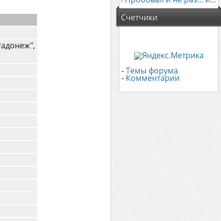
Счетчики
Радонеж",
-
Темы форума
-
Комментарии