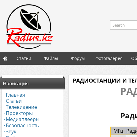
Search
Статьи
Файлы
Форум
Фотогалерея
Об
РАДИОСТАНЦИИ И ТЕ
Навигация
РА
Главная
Статьи
Телевидение
Проекторы
Рад
Медиаплееры
Безопасность
МГц
Рад
Звук