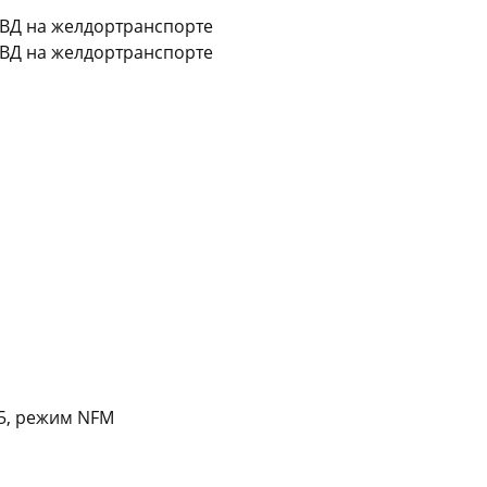
УВД на желдортранспорте
УВД на желдортранспорте
25, режим NFM