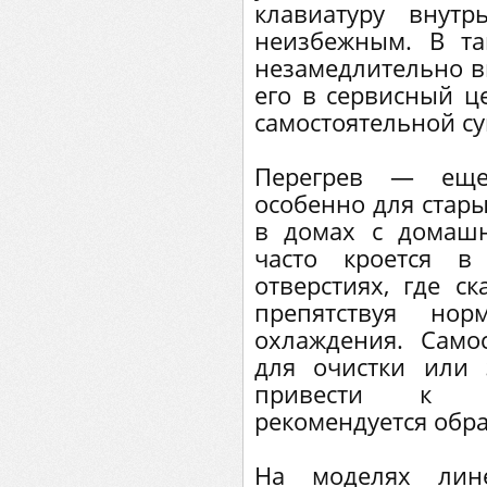
клавиатуру внутр
неизбежным. В та
незамедлительно в
его в сервисный ц
самостоятельной с
Перегрев — еще
особенно для стары
в домах с домаш
часто кроется в
отверстиях, где с
препятствуя нор
охлаждения. Само
для очистки или
привести к по
рекомендуется обр
На моделях лин