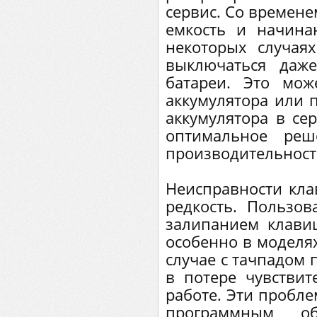
сервис. Со времене
емкость и начина
некоторых случая
выключаться даж
батареи. Это мо
аккумулятора или 
аккумулятора в с
оптимальное реш
производительности
Неисправности кла
редкость. Пользов
залипанием клави
особенно в моделях
случае с тачпадом 
в потере чувствит
работе. Эти пробле
программным о