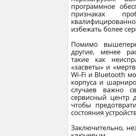
программное обе
признаках пр
квалифицирова
избежать более се
Помимо вышепере
другие, менее ра
такие как неиспр
«засветы» и «мертв
Wi-Fi и Bluetooth 
корпуса и шарниро
случаев важно с
сервисный центр д
чтобы предотврат
состояния устройств
Заключительно, не
ключевым а