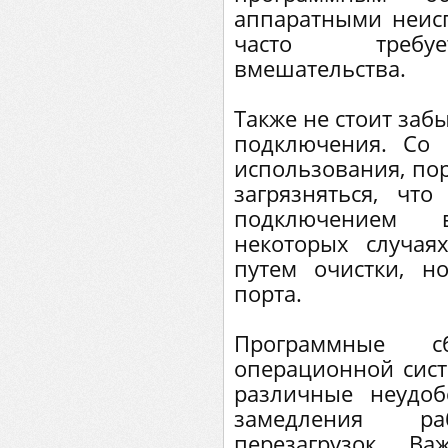
аппаратными неис
часто требуе
вмешательства.
Также не стоит заб
подключения. Со 
использования, по
загрязняться, чт
подключением 
некоторых случа
путем очистки, н
порта.
Программные
операционной сист
различные неудоб
замедления р
перезагрузок. В