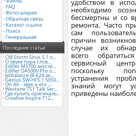
Файлы
удобством в испо
FAQ
необходимо осозн
Фотогалерея
бессмертны и со в
Обратная связь
ремонта. Часто пр
Каталог ссылок
Поиск
сам пользовател
Генеральная
причин возникнов
случае их обнар
Последние статьи
всего обратитьс
CM Storm Sirus 5.1 о...
О звуке пара слов...
сервисный це
Edifier М3700 акусти...
поскольку поп
Edifier DA5000 Pro о...
Jetbalance JB-624 ак...
устранения проб
Genius SW-HF5.1 5050...
On Air - звук и его ...
знаний могут ус
Westone TS1 Talk Ser...
приведены наиболе
Где купить оригиналь...
Creative Inspire T12...