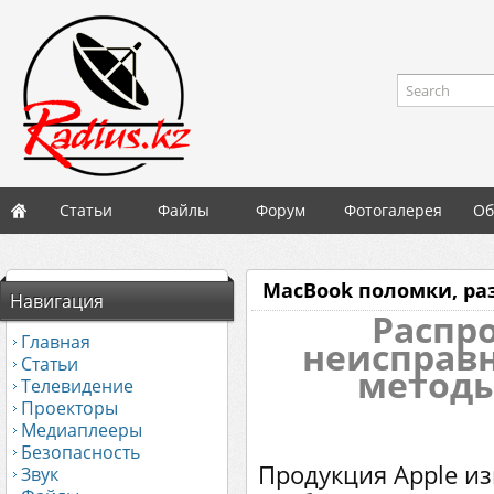
Search
Статьи
Файлы
Форум
Фотогалерея
Об
MacBook поломки, ра
Навигация
Распр
Главная
неисправн
Статьи
методы
Телевидение
Проекторы
Медиаплееры
Безопасность
Продукция Apple из
Звук