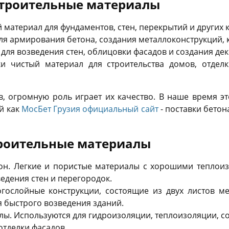
троительные материалы
й материал для фундаментов, стен, перекрытий и других 
для армирования бетона, создания металлоконструкций, 
 для возведения стен, облицовки фасадов и создания де
ки чистый материал для строительства домов, отдел
, огромную роль играет их качество. В наше время эт
й как
МосБет Грузия официальный сайт
- поставки бетон
роительные материалы
тон. Легкие и пористые материалы с хорошими теплои
едения стен и перегородок.
огослойные конструкции, состоящие из двух листов м
 быстрого возведения зданий.
ы. Используются для гидроизоляции, теплоизоляции, с
отделки фасадов.