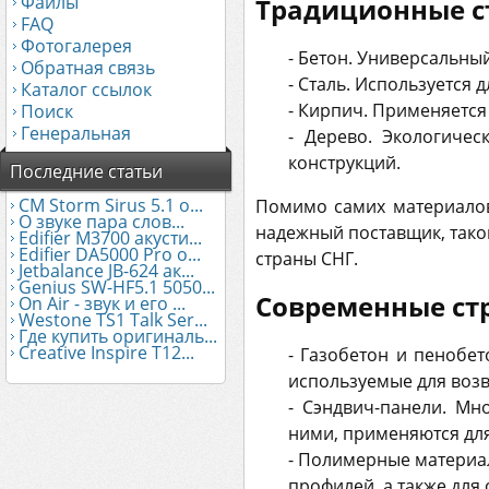
Файлы
Традиционные с
FAQ
Фотогалерея
- Бетон. Универсальны
Обратная связь
- Сталь. Используется 
Каталог ссылок
- Кирпич. Применяется
Поиск
Генеральная
- Дерево. Экологичес
конструкций.
Последние статьи
CM Storm Sirus 5.1 о...
Помимо самих материалов
О звуке пара слов...
надежный поставщик, тако
Edifier М3700 акусти...
Edifier DA5000 Pro о...
страны СНГ.
Jetbalance JB-624 ак...
Genius SW-HF5.1 5050...
Современные ст
On Air - звук и его ...
Westone TS1 Talk Ser...
Где купить оригиналь...
Creative Inspire T12...
- Газобетон и пенобе
используемые для возв
- Сэндвич-панели. Мн
ними, применяются для
- Полимерные материал
профилей, а также для 