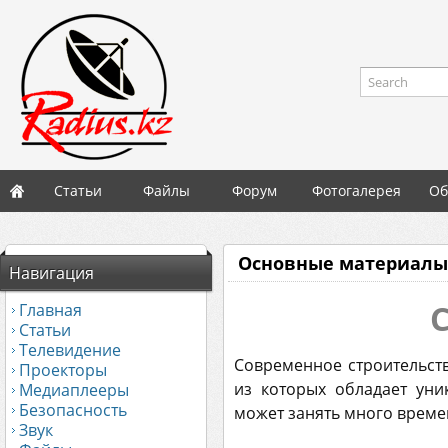
Search
Статьи
Файлы
Форум
Фотогалерея
Об
Основные материалы 
Навигация
Главная
Статьи
Телевидение
Современное строительст
Проекторы
из которых обладает ун
Медиаплееры
Безопасность
может занять много времен
Звук