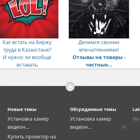
Как встать на биржу
Делимся своими
труда в Казахстане?
впечатлениями!
И нужно ли вообще
Отзывы на товары -
вставать
честные...
Новые темы
Обсуждаемые темы
Lat
Установка камер
Установка камер
No 
видеон...
видеон...
[0]
Купить проектор на