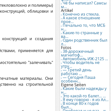
Чё бы написал? Самсы
стекловолокно и полимеры)
м...
Artikel
конструкций, облицовки и
Конечно из стекла.
А какое отношение
прое...
Печально то, что МСБ
н...
Какие-то странные у
ва...
 конструкций и создания
Один родственник был
л...
Fotos
йствами, применяется для
38-дорожечный
магнитоф...
Автомобиль ИЖ-2125 ...
Чтобы водитель не
остоятельно "залечивать"
утру...
— Третий день
работаю ...
— Сегодня Паша
печатные материалы. Они
особенн...
ственно на строительной
Eigene Seiten
Какие были надежды у
н...
Это какой-то балет... ...
Я ему говорю - я из Ал...
В конце 80-х годов
был...
Пробовал и не раз... и...