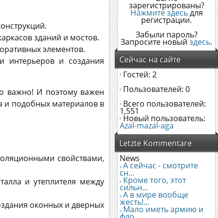
зарегистрированы?
Нажмите здесь
для
регистрации.
конструкций.
Забыли пароль?
каркасов зданий и мостов.
Запросите новый
здесь
.
коративных элементов.
Сейчас на сайте
ки интерьеров и создания
Гостей: 2
Пользователей: 0
о важно! И поэтому важен
а и подобных материалов в
Всего пользователей:
1,551
Новый пользователь:
Azal-mazal-aga
Letzte Kommentare
золяционными свойствами,
News
А сейчас - смотрите
сн...
Кроме того, этот
еталла и утеплителя между
сильн...
А в мире вообще
жесть!...
оздания оконных и дверных
Мало иметь армию и
фло...