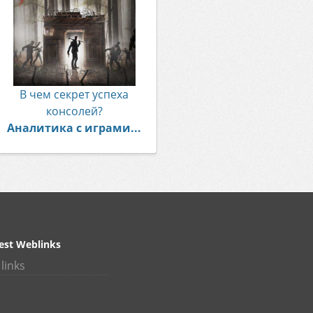
В чем секрет успеха
консолей?
Аналитика с играми...
est Weblinks
links