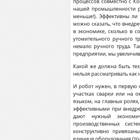
процессов совместно с Ко
нашей промышленности ро
меньше!). Эффективны ли
можно сказать, что внедре
в экономике, сколько в 
утомительного ручного т
немало ручного труда. Т
предприятии, мы увеличив
Какой же должна быть те
нельзя рассматривать как 
И робот нужен, в первую 
участках сварки или на 
языком, на главных ролях,
эффективными при внедрен
дают нужный экономич
производственных сист
конструктивно привязан
единице оборудования (тол