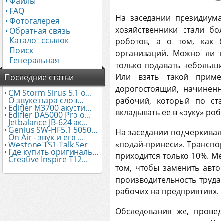
Файлы
FAQ
На заседании президиум
Фотогалерея
хозяйственники стали б
Обратная связь
Каталог ссылок
роботов, а о том, как 
Поиск
организаций. Можно ли 
Генеральная
только подавать небольши
Или взять такой прим
Последние статьи
дорогостоящий, начинен
CM Storm Sirus 5.1 о...
О звуке пара слов...
рабочий, который по ст
Edifier М3700 акусти...
вкладывать ее в «руку» ро
Edifier DA5000 Pro о...
Jetbalance JB-624 ак...
Genius SW-HF5.1 5050...
На заседании подчеркивало
On Air - звук и его ...
«подай-принеси». Транспо
Westone TS1 Talk Ser...
Где купить оригиналь...
приходится только 10%. М
Creative Inspire T12...
том, чтобы заменить авт
производительность труда
рабочих на предприятиях.
Обследования же, прове