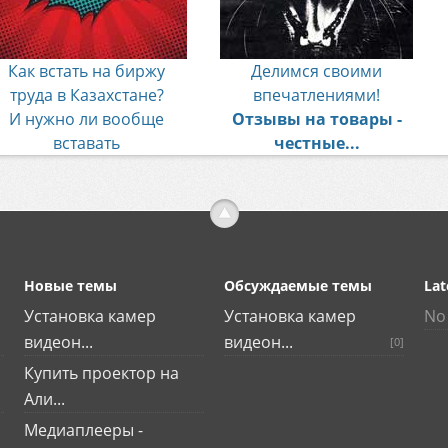
Как встать на биржу
Делимся своими
труда в Казахстане?
впечатлениями!
И нужно ли вообще
Отзывы на товары -
вставать
честные...
Новые темы
Обсуждаемые темы
Lat
Установка камер
Установка камер
No 
видеон...
видеон...
[0]
Купить проектор на
Али...
Медиаплееры -