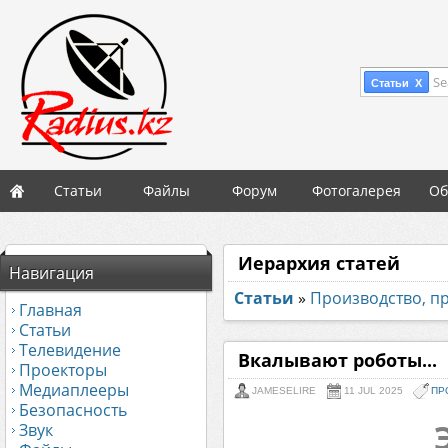
Se
Статьи X
Статьи
Файлы
Форум
Фотогалерея
Об
Иерархия статей
Навигация
Статьи
»
Производство, 
Главная
Статьи
Телевидение
Вкалывают роботы...
Проекторы
Медиаплееры
JAMESELIRE
11 JUL 2025
ПР
Безопасность
Звук