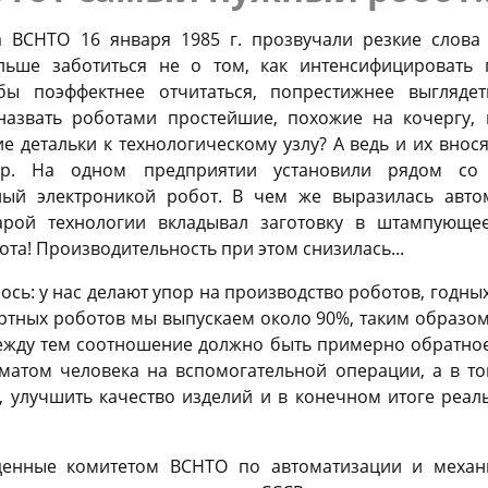
а ВСНТО 16 января 1985 г. прозвучали резкие слова
ольше заботиться не о том, как интенсифицировать
бы поэффектнее отчитаться, попрестижнее выгляде
назвать роботами простейшие, похожие на кочергу, 
е детальки к технологическому узлу? А ведь и их внося
ер. На одном предприятии установили рядом со
ный электроникой робот. В чем же выразилась автом
арой технологии вкладывал заготовку в штампующее 
бота! Производительность при этом снизилась...
сь: у нас делают упор на производство роботов, годны
ртных роботов мы выпускаем около 90%, таким образом
ежду тем соотношение должно быть примерно обратное.
оматом человека на вспомогательной операции, а в т
, улучшить качество изделий и в конечном итоге реал
денные комитетом ВСНТО по автоматизации и механ