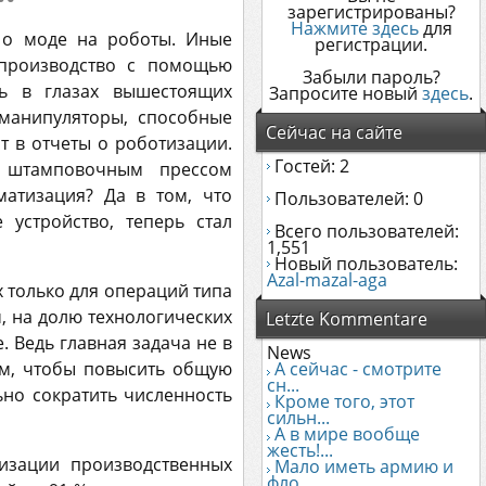
зарегистрированы?
Нажмите здесь
для
 о моде на роботы. Иные
регистрации.
 производство с помощью
Забыли пароль?
ть в глазах вышестоящих
Запросите новый
здесь
.
манипуляторы, способные
Сейчас на сайте
т в отчеты о роботизации.
Гостей: 2
 штамповочным прессом
атизация? Да в том, что
Пользователей: 0
устройство, теперь стал
Всего пользователей:
1,551
Новый пользователь:
Azal-mazal-aga
х только для операций типа
, на долю технологических
Letzte Kommentare
 Ведь главная задача не в
News
ом, чтобы повысить общую
А сейчас - смотрите
сн...
ьно сократить численность
Кроме того, этот
сильн...
А в мире вообще
жесть!...
изации производственных
Мало иметь армию и
фло...