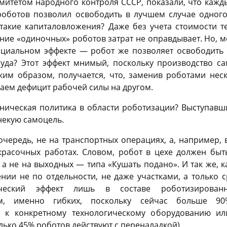
митетом народного контроля СССР, показали, что кажд
ботов позволил освободить в лучшем случае одного 
 такие капиталовложения? Даже без учета стоимости т
ние «одиночных» роботов затрат не оправдывает. Но, м
социальном эффекте — робот же позволяет освободить 
руда? Этот эффект мнимый, поскольку производство са
аким образом, получается, что, заменив роботами нес
аем дефицит рабочей силы на другом.
хническая политика в области роботизации? Выступавш
некую самоцель.
очередь, не на транспортных операциях, а, например, в
окрасочных работах. Словом, робот в цехе должен быт
 а не на выходных — типа «Кушать подано». И так же, к
ии не по отдельности, не даже участками, а только с
еский эффект лишь в составе роботизированн
ем, именно гибких, поскольку сейчас больше 9
ы к конкретному технологическому оборудованию ил
ько 45% роботов действуют с переналадкой).