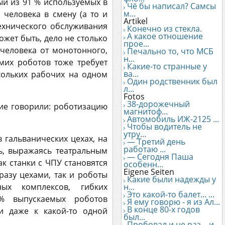
ый из 91 % используемых в
Чё бы написал? Самсы
м...
человека в смену (а то и
Artikel
ехнического обслуживания
Конечно из стекла.
А какое отношение
ожет быть, дело не столько
прое...
человека от монотонного,
Печально то, что МСБ
н...
мих роботов тоже требует
Какие-то странные у
ва...
кольких рабочих на одном
Один родственник был
л...
Fotos
38-дорожечный
ие говорили: роботизацию
магнитоф...
Автомобиль ИЖ-2125 ...
Чтобы водитель не
утру...
 гальванических цехах, на
— Третий день
работаю ...
ь, выражаясь театральным
— Сегодня Паша
ак станки с ЧПУ становятся
особенн...
Eigene Seiten
разу цехами, так и роботы
Какие были надежды у
ых комплексов, гибких
н...
Это какой-то балет... ...
0% выпускаемых роботов
Я ему говорю - я из Ал...
В конце 80-х годов
и даже к какой-то одной
был...
Пробовал и не раз... и...