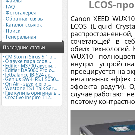
Файлы
LCOS-про
FAQ
Фотогалерея
Canon XEED WUX10
Обратная связь
Каталог ссылок
LCOS (Liquid Cryst
Поиск
распространенно
Генеральная
сочетающей в се
Последние статьи
обеих технологий. 
WUX10 полноцвет
CM Storm Sirus 5.1 о...
О звуке пара слов...
внутри устройст
Edifier М3700 акусти...
проецируется на эк
Edifier DA5000 Pro о...
Jetbalance JB-624 ак...
негативных эффект
Genius SW-HF5.1 5050...
On Air - звук и его ...
эффекта радуги). 
Westone TS1 Talk Ser...
случае работают не
Где купить оригиналь...
Creative Inspire T12...
поэтому контрастн