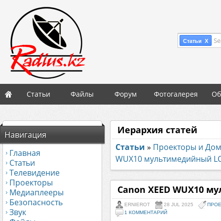
Se
Статьи X
Статьи
Файлы
Форум
Фотогалерея
Об
Иерархия статей
Навигация
Статьи
»
Проекторы и До
Главная
WUX10 мультимедийный L
Статьи
Телевидение
Проекторы
Canon XEED WUX10 м
Медиаплееры
Безопасность
ERNIEROT
28 JUL 2025
ПРОЕ
Звук
1 КОММЕНТАРИЙ