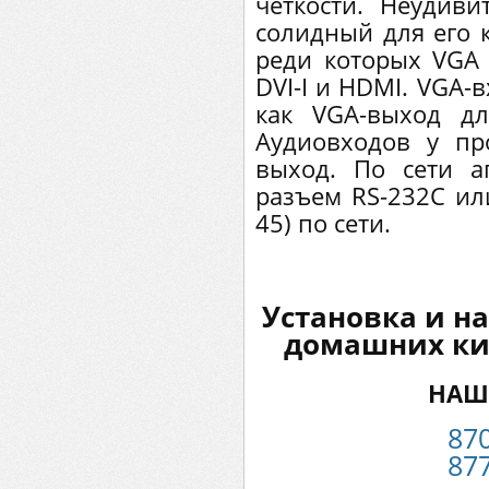
четкости. Неудив
солидный для его к
реди которых VGA
DVI-I и HDMI. VGA-
как VGA-выход дл
Аудиовходов у пр
выход. По сети а
разъем RS-232C ил
45) по сети.
Установка и н
домашних ки
НАШ
87
87