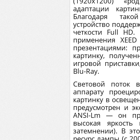
(1920x1200) «ро
адаптации карти
Благодаря тако
устройство поддер
четкости Full HD.
применения XEED
презентациями: п
картинку, получен
игровой приставки
Blu-Ray.
Световой поток 
аппарату проеци
картинку в освеще
предусмотрен и э
ANSI-Lm — он при
высокая яркость
затемнении). В эт
ресурс лампы (с 20