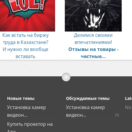
Как встать на биржу
Делимся своими
труда в Казахстане?
впечатлениями!
И нужно ли вообще
Отзывы на товары -
вставать
честные...
Новые темы
Обсуждаемые темы
Lat
Установка камер
Установка камер
No 
видеон...
видеон...
[0]
Купить проектор на
Али...