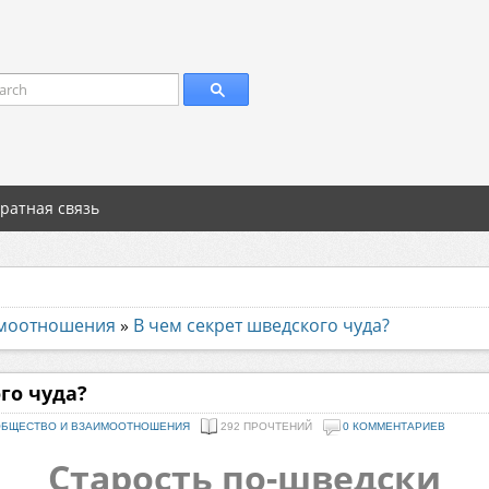
arch
ратная связь
имоотношения
»
В чем секрет шведского чуда?
го чуда?
БЩЕСТВО И ВЗАИМООТНОШЕНИЯ
292 ПРОЧТЕНИЙ
0 КОММЕНТАРИЕВ
Старость по-шведски