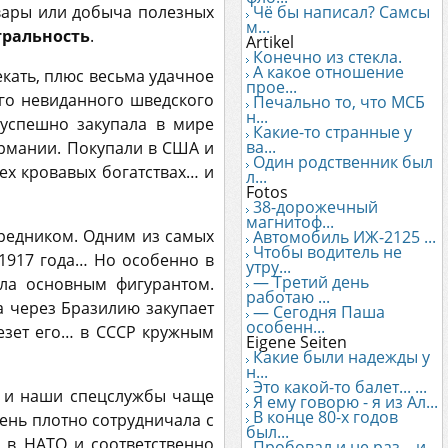
овары или добыча полезных
Чё бы написал? Самсы
м...
тральность
.
Artikel
Конечно из стекла.
А какое отношение
екать, плюс весьма удачное
прое...
его невиданного шведского
Печально то, что МСБ
н...
успешно закупала в мире
Какие-то странные у
ва...
ермании. Покупали в США и
Один родственник был
ех кровавых богатствах… и
л...
Fotos
38-дорожечный
магнитоф...
редником. Одним из самых
Автомобиль ИЖ-2125 ...
Чтобы водитель не
 1917 года… Но особенно в
утру...
— Третий день
ла основным фигурантом.
работаю ...
а через Бразилию закупает
— Сегодня Паша
особенн...
езет его… в СССР кружным
Eigene Seiten
Какие были надежды у
н...
Это какой-то балет... ...
а и наши спецслужбы чаще
Я ему говорю - я из Ал...
В конце 80-х годов
чень плотно сотрудничала с
был...
 в НАТО и соответственно
Пробовал и не раз... и...