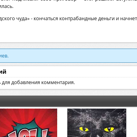
илась.
ского чуда» - кончаться контрабандные деньги и начнет
иев.
ий
ь для добавления комментария.