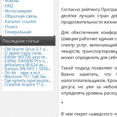
Файлы
FAQ
Согласно рейтингу Програ
Фотогалерея
десятке лучших стран дл
Обратная связь
Каталог ссылок
продолжительности жизни
Поиск
Генеральная
Для обеспечения комфор
Швеции работает единая с
Последние статьи
спектр услуг, включающий
CM Storm Sirus 5.1 о...
лекарств; транспортиров
О звуке пара слов...
Edifier М3700 акусти...
может определить для себ
Edifier DA5000 Pro о...
Jetbalance JB-624 ак...
Такой подход позволяет 
Genius SW-HF5.1 5050...
On Air - звук и его ...
Важно заметить, что б
Westone TS1 Talk Ser...
налогоплательщиков. Кром
Где купить оригиналь...
Creative Inspire T12...
досуга, но уже за небол
определять уровень расхо
*
В чем секрет «шведского ч