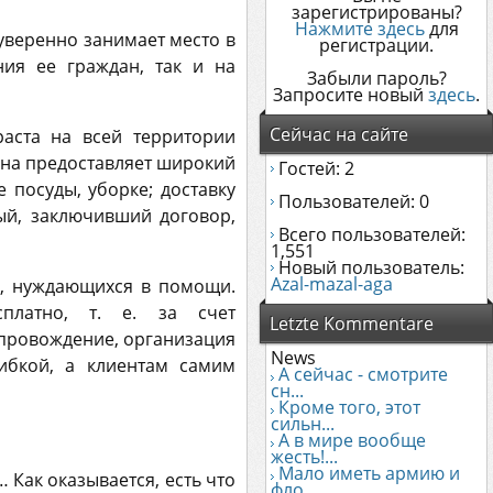
зарегистрированы?
Нажмите здесь
для
уверенно занимает место в
регистрации.
ния ее граждан, так и на
Забыли пароль?
Запросите новый
здесь
.
Сейчас на сайте
аста на всей территории
Она предоставляет широкий
Гостей: 2
 посуды, уборке; доставку
Пользователей: 0
ый, заключивший договор,
Всего пользователей:
1,551
Новый пользователь:
Azal-mazal-aga
й, нуждающихся в помощи.
сплатно, т. е. за счет
Letzte Kommentare
опровождение, организация
News
гибкой, а клиентам самим
А сейчас - смотрите
сн...
Кроме того, этот
сильн...
А в мире вообще
жесть!...
Мало иметь армию и
 Как оказывается, есть что
фло...