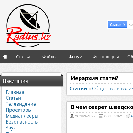
Se
Статьи X
Статьи
Файлы
Форум
Фотогалерея
Об
Иерархия статей
Навигация
Статьи
»
Общество и вза
Главная
Статьи
Телевидение
В чем секрет шведско
Проекторы
Медиаплееры
MONTANARVV
02 SEP 2025
О
Безопасность
Звук