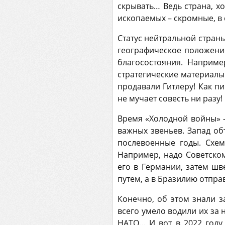
скрывать… Ведь страна, х
ископаемых – скромные, в 
Статус нейтральной страны
географическое положение
благосостояния. Наприм
стратегические материалы
продавали Гитлеру! Как п
не мучает совесть ни разу!
Время «Холодной войны» 
важных звеньев. Запад об
послевоенные годы. Схе
Например, надо Советском
его в Германии, затем ш
путем, а в Бразилию отпр
Конечно, об этом знали 
всего умело водили их за 
НАТО… И вот в 2022 году