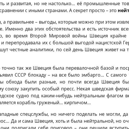
оть и развитая, но не настолько… её промышленные т
сравнении с иными странами. А секрет просто – это
ней
, а правильнее – выгоды, которые можно при этом извл
. Именно два этих обстоятельства и есть источник вс
ер, во время Второй Мировой войны Швеция крайне 
 и перепродавала их с большой выгодой нацистской Г
ишут честные аналитики, по сей день Швеция живет на т
- точно так же Швеция была перевалочной базой и пос
ъявил СССР блокаду – на все было эмбарго… С самого
мы обхода были разные, но почти всегда Швеция бы
у союзу закупить особый пресс. Некая шведская фирм
ведское судно под каким-нибудь нейтральным флагом в
авляется корабль груженый… кирпичом…
западные спецслужбы, но ничего поделать не могли, д
нос… Да и сама Швеция, хоть и была нейтральной, но о
 они подписали себе приговор – они решили вступить