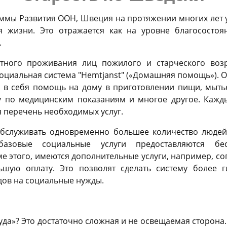
ммы Развития ООН, Швеция на протяжении многих лет 
я жизни. Это отражается как на уровне благосостоя
.
тного проживания лиц пожилого и старческого возр
оциальная система "Hemtjanst" («Домашняя помощь»). 
 в себя помощь на дому в приготовлении пищи, мытье
ку по медицинским показаниям и многое другое. Кажд
я перечень необходимых услуг.
обслуживать одновременно большее количество люде
азовые социальные услуги предоставляются бе
е этого, имеются дополнительные услуги, например, с
ьшую оплату. Это позволят сделать систему более 
дов на социальные нужды.
уда»? Это достаточно сложная и не освещаемая сторона…