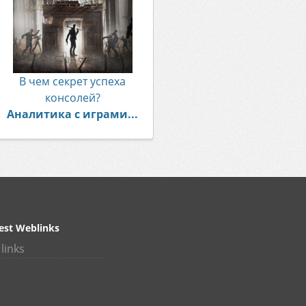
В чем секрет успеха
консолей?
Аналитика с играми...
est Weblinks
links