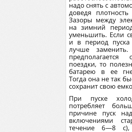
надо снять с автом
доведя плотность 
Зазоры между эле
на зимний период
уменьшить. Если с
и в период пуска
лучше заменить
предполагается 
поездки, то полез
батарею в ее гне
Тогда она не так б
сохранит свою емко
При пуске холод
потребляет боль
причине пуск на
включениями ста
течение 6—8 с),