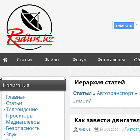
Se
Статьи X
Статьи
Файлы
Форум
Фотогалерея
Об
Иерархия статей
Навигация
Статьи
»
Автотранспорт
»
Главная
зимой?
Статьи
Телевидение
Проекторы
Как завести двигате
Медиаплееры
Безопасность
RADIUS
29 JAN 2026
АВТОТР
Звук