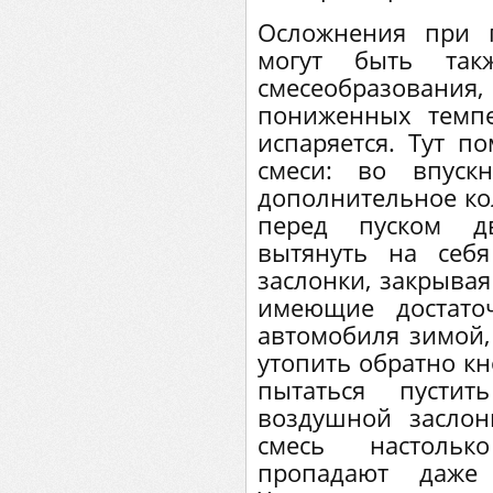
Осложнения при п
могут быть так
смесеобразован
пониженных темпе
испаряется. Тут п
смеси: во впуск
дополнительное кол
перед пуском дв
вытянуть на себ
заслонки, закрывая
имеющие достато
автомобиля зимой,
утопить обратно кн
пытаться пустит
воздушной заслон
смесь настольк
пропадают даже