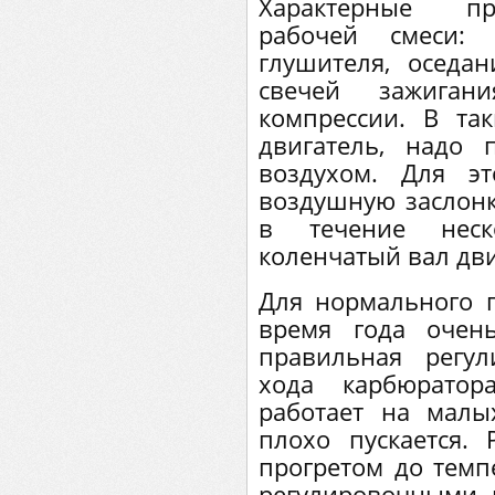
Характерные пр
рабочей смеси:
глушителя, оседа
свечей зажигани
компрессии. В так
двигатель, надо
воздухом. Для э
воздушную заслонк
в течение неск
коленчатый вал дви
Для нормального п
время года очен
правильная регул
хода карбюратор
работает на малы
плохо пускается.
прогретом до темп
регулировочными 