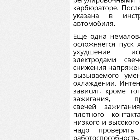
карбюраторе. Посл
указана в инст
автомобиля.
Еще одна немалов
осложняется пуск 
ухудшение иск
электродами све
снижения напряжен
вызываемого уме
охлаждении. Интен
зависит, кроме то
зажигания, прер
свечей зажигани
плотного контак
низкого и высокого
надо проверит
работоспособност