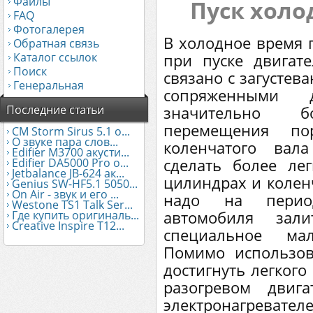
Файлы
Пуск холо
FAQ
Фотогалерея
В холодное время 
Обратная связь
Каталог ссылок
при пуске двигат
Поиск
связано с загустев
Генеральная
сопряженными 
Последние статьи
значительно 
перемещения п
CM Storm Sirus 5.1 о...
О звуке пара слов...
коленчатого вал
Edifier М3700 акусти...
сделать более л
Edifier DA5000 Pro о...
Jetbalance JB-624 ак...
цилиндрах и колен
Genius SW-HF5.1 5050...
On Air - звук и его ...
надо на перио
Westone TS1 Talk Ser...
автомобиля зал
Где купить оригиналь...
Creative Inspire T12...
специальное ма
Помимо использо
достигнуть легкого
разогревом двиг
электронагревателе