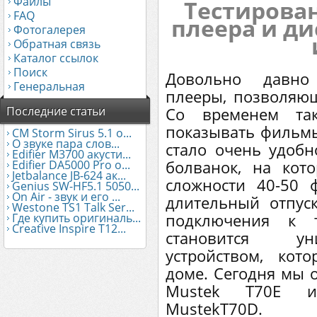
Файлы
Тестирова
FAQ
плеера и ди
Фотогалерея
Обратная связь
Каталог ссылок
Поиск
Довольно давно
Генеральная
плееры, позволяющ
Последние статьи
Со временем так
показывать фильмы
CM Storm Sirus 5.1 о...
О звуке пара слов...
стало очень удобн
Edifier М3700 акусти...
болванок, на ко
Edifier DA5000 Pro о...
Jetbalance JB-624 ак...
сложности 40-50 
Genius SW-HF5.1 5050...
On Air - звук и его ...
длительный отпус
Westone TS1 Talk Ser...
подключения к т
Где купить оригиналь...
Creative Inspire T12...
становится ун
устройством, кот
доме. Сегодня мы 
Mustek Т70Е и
MustekT70D.