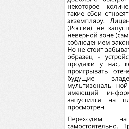
некоторое колич
такие сбои относят
экземпляру. Лиц
(Россия) не запу
неверной зоне (сам 
соблюдением закон
Но не стоит забыва
образец - устрой
продажи у нас, 
проигрывать отеч
будущие влад
мультизональ- ной
имеющий инфор
запустился на 
просмотрен.
Переходим на
самостоятельно. П