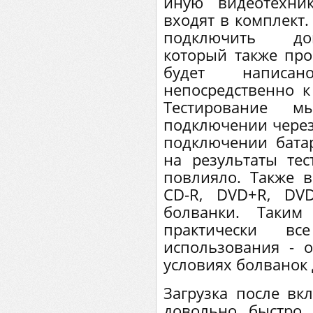
иную видеотехни
входят в комплект.
подключить до
который также про
будет написа
непосредственно к
Тестирование 
подключении через 
подключении батар
на результаты те
повлияло. Также в
CD-R, DVD+R, DV
болванки. Таким
практически в
использования - 
условиях болванок
Загрузка после вк
довольно быстро,