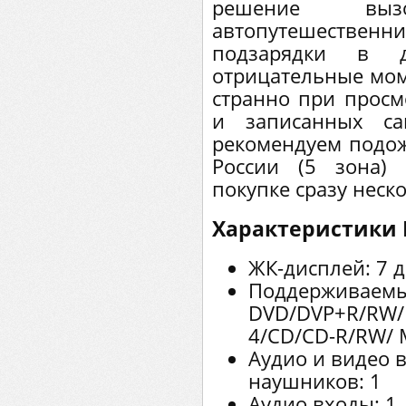
решение выз
автопутешественни
подзарядки в 
отрицательные мом
странно при просм
и записанных са
рекомендуем подо
России (5 зона)
покупке сразу неск
Характеристики 
ЖК-дисплей: 7 д
Поддерживаемы
DVD/DVР+R/RW/
4/CD/CD-R/RW/ M
Аудио и видео в
наушников: 1
Аудио входы: 1