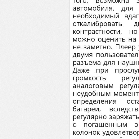
того, возможна 
автомобиля, для
необходимый адап
откалибровать
контрастности, н
можно оценить на 
не заметно. Плеер 
двумя пользовател
разъема для наушни
Даже при прослу
громкость рег
аналоговым регул
неудобным момент
определения ост
батареи, вследс
регулярно заряжать
с погашенным эк
колонок удовлетво