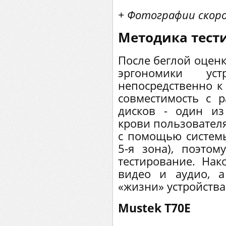
+ Фотографии скоро 
Методика тест
После беглой оценк
эргономики ус
непосредственно к
совместимость с
дисков - один из
крови пользовател
с помощью системы
5-я зона), поэто
тестирование. Нак
видео и аудио, 
«жизни» устройства
Mustek Т70Е