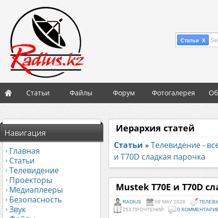
Se
Статьи X
Статьи
Файлы
Форум
Фотогалерея
Об
Иерархия статей
Навигация
Статьи
»
Телевидение - вс
Главная
и T70D сладкая парочка
Статьи
Телевидение
Проекторы
Mustek Т70Е и T70D с
Медиаплееры
Безопасность
RADIUS
09 MAY 2026
ТЕЛЕВИ
Звук
253 ПРОЧТЕНИЙ
0 КОММЕНТАРИ