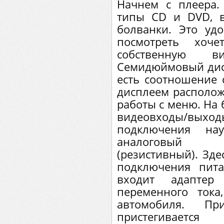
Начнем с плеера.
типы CD и DVD, 
болванки. Это уд
посмотреть хоч
собственную в
Семидюймовый дис
есть соотношение с
дисплеем располож
работы с меню. На 
видеовходы/вых
подключения на
аналоговый р
(резистивный). Зде
подключения пита
входит адаптер
переменного тока
автомобиля. П
пристегивается 