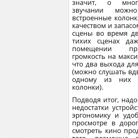
значит, о мног
звучании можн
встроенные колонк
качеством и запасо
сцены во время дв
тихих сценах да
помещении при
громкость на макс
что два выхода дл
(можно слушать вд
одному из них 
колонки).
Подводя итог, надо
недостатки устрой
эргономику и удо
просмотре в дорог
смотреть кино про