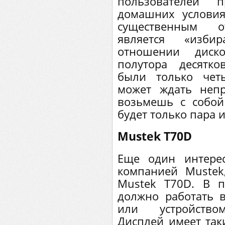
пользователей
домашних условия
существенным о
является «изби
отношении диско
полутора десятк
были только чет
может ждать неп
возьмешь с собой 
будет только пара и
Mustek T70D
Еще один интере
компанией Mustek
Mustek T70D. В п
должно работать 
или устройством
Дисплей имеет таки