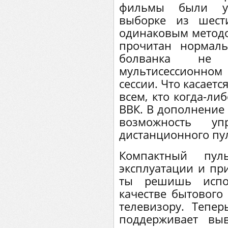
фильмы были у
выборке из шест
одинаковым методом
прочитан нормал
болванка не
мультисессионном
сессии. Что касаетс
всем, кто когда-ли
ВВК. В дополнение 
возможность у
дистанционного пу
Компактный пу
эксплуатации и при
ты решишь испо
качестве бытового
телевизору. Тепер
поддерживает выв