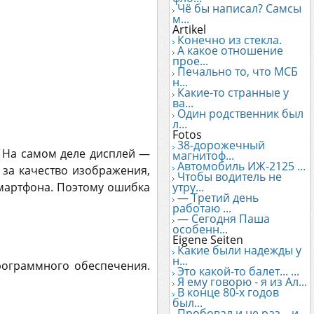
Чё бы написал? Самсы
м...
Artikel
Конечно из стекла.
А какое отношение
прое...
Печально то, что МСБ
н...
Какие-то странные у
ва...
Один родственник был
л...
Fotos
38-дорожечный
 На самом деле дисплей —
магнитоф...
Автомобиль ИЖ-2125 ...
 за качество изображения,
Чтобы водитель не
смартфона. Поэтому ошибка
утру...
— Третий день
работаю ...
— Сегодня Паша
особенн...
Eigene Seiten
Какие были надежды у
н...
рограммного обеспечения.
Это какой-то балет... ...
Я ему говорю - я из Ал...
В конце 80-х годов
был...
Пробовал и не раз... и...