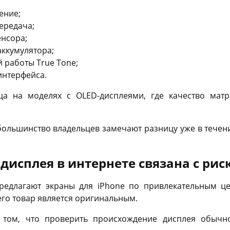
ение;
ередача;
енсора;
ккумулятора;
й работы True Tone;
интерфейса.
ца на моделях с OLED-дисплеями, где качество мат
большинство владельцев замечают разницу уже в течен
.
дисплея в интернете связана с рис
предлагают экраны для iPhone по привлекательным ц
его товар является оригинальным.
 том, что проверить происхождение дисплея обычн