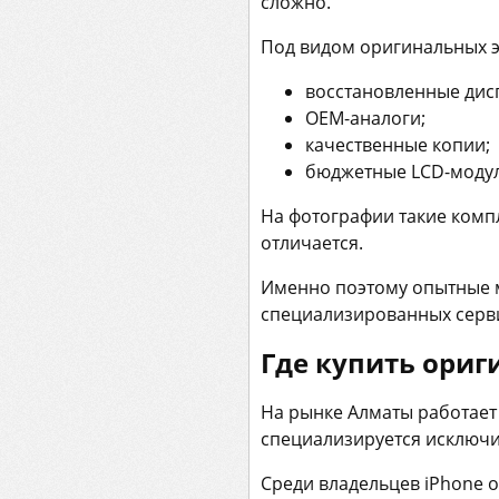
сложно.
Под видом оригинальных э
восстановленные дис
OEM-аналоги;
качественные копии;
бюджетные LCD-модул
На фотографии такие комп
отличается.
Именно поэтому опытные м
специализированных серв
Где купить ориг
На рынке Алматы работает
специализируется исключит
Среди владельцев iPhone о