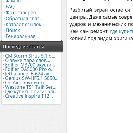
Файлы
FAQ
Разбитый экран остаётся
Фотогалерея
центры. Даже самые совре
Обратная связь
ударов и механических п
Каталог ссылок
Поиск
чем сам ремонт:
где купи
Генеральная
копией под видом оригина
Последние статьи
CM Storm Sirus 5.1 о...
О звуке пара слов...
Edifier М3700 акусти...
Edifier DA5000 Pro о...
Jetbalance JB-624 ак...
Genius SW-HF5.1 5050...
On Air - звук и его ...
Westone TS1 Talk Ser...
Где купить оригиналь...
Creative Inspire T12...