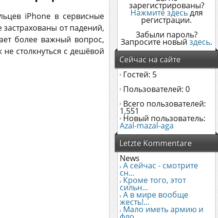
зарегистрированы?
Нажмите здесь
для
льцев iPhone в сервисные
регистрации.
 застрахованы от падений,
Забыли пароль?
ает более важный вопрос,
Запросите новый
здесь
.
к не столкнуться с дешёвой
Сейчас на сайте
Гостей: 5
Пользователей: 0
Всего пользователей:
1,551
Новый пользователь:
Azal-mazal-aga
Letzte Kommentare
News
А сейчас - смотрите
сн...
Кроме того, этот
сильн...
А в мире вообще
жесть!...
Мало иметь армию и
фло...