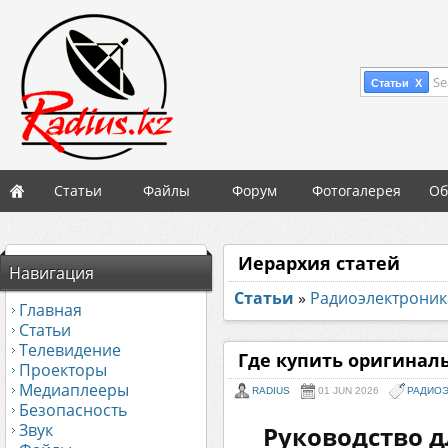
Se
Статьи X
Статьи
Файлы
Форум
Фотогалерея
Об
Иерархия статей
Навигация
Статьи
»
Радиоэлектроник
Главная
Статьи
Телевидение
Где купить оригинал
Проекторы
Медиаплееры
RADIUS
01 JUN 2026
РАДИО
Безопасность
Звук
Руководство д