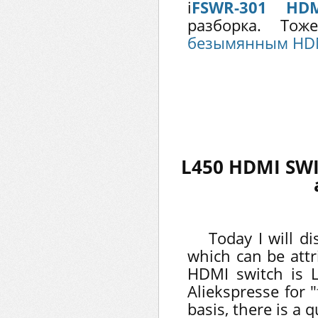
i
FSWR-301 HD
разборка. То
безымянным HD
L450 HDMI SWI
Today I will d
which can be attr
HDMI switch is 
Aliekspresse for 
basis, there is a 