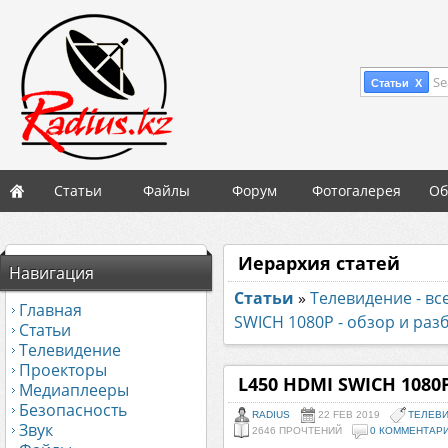
Se
Статьи X
Статьи
Файлы
Форум
Фотогалерея
Об
Иерархия статей
Навигация
Статьи
»
Телевидение - вс
Главная
SWICH 1080P - обзор и раз
Статьи
Телевидение
Проекторы
L450 HDMI SWICH 1080P
Медиаплееры
Безопасность
RADIUS
22 FEB 2019
ТЕЛЕВИ
Звук
2646 ПРОЧТЕНИЙ
0 КОММЕНТАР