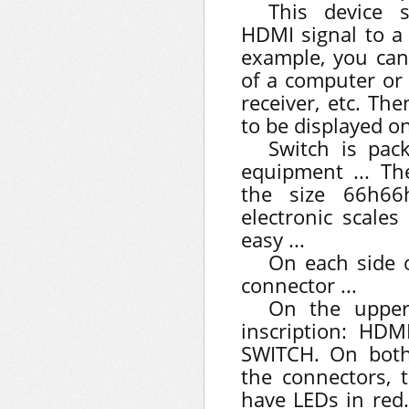
This device 
HDMI signal to a 
example, you can
of a computer or
receiver, etc. Th
to be displayed on
Switch is pac
equipment ... Th
the size 66h6
electronic scales
easy ...
On each side 
connector ...
On the upper
inscription: HD
SWITCH. On both 
the connectors, t
have LEDs in red