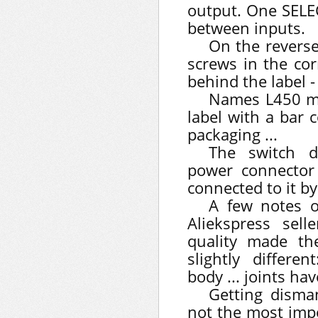
output. One SELEC
between inputs.
On the reverse
screws in the cor
behind the label - i
Names L450 mo
label with a bar 
packaging ...
The switch d
power connector
connected to it b
A few notes o
Aliekspress sell
quality made the 
slightly differen
body ... joints hav
Getting disma
not the most impo