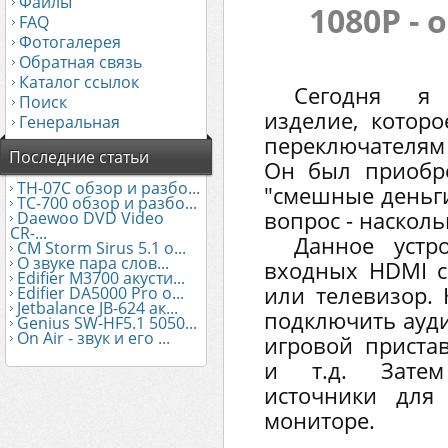
Файлы
1080P - 
FAQ
Фотогалерея
Обратная связь
Каталог ссылок
Сегодня я 
Поиск
изделие, котор
Генеральная
переключателям
Последние статьи
Он был приобре
TH-07C обзор и разбо...
"смешные деньги"
TC-700 обзор и разбо...
вопрос - наскол
Daewoo DVD Video
CR-...
Данное устр
CM Storm Sirus 5.1 о...
О звуке пара слов...
входных HDMI с
Edifier М3700 акусти...
или телевизор.
Edifier DA5000 Pro о...
Jetbalance JB-624 ак...
подключить ауд
Genius SW-HF5.1 5050...
On Air - звук и его ...
игровой пристав
и т.д. Затем
источники для
мониторе.