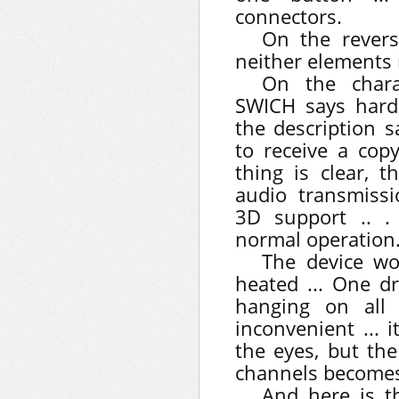
connectors.
On the revers
neither elements n
On the chara
SWICH says hard .
the description 
to receive a cop
thing is clear, 
audio transmissi
3D support .. . 
normal operation
The device wor
heated ... One d
hanging on all 
inconvenient ... 
the eyes, but the
channels becomes 
And here is th