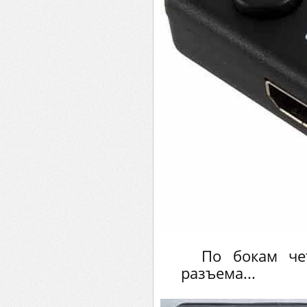
По бокам че
разъема...