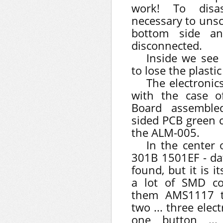
work! To disa
necessary to unsc
bottom side a
disconnected.
Inside we see 
to lose the plastic
The electronic
with the case o
Board assembled
sided PCB green 
the ALM-005.
In the center
301B 1501EF - dat
found, but it is i
a lot of SMD co
them AMS1117 tr
two ... three elec
one button ..