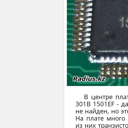
В центре пла
301B 1501EF - д
не найден, но эт
На плате много
из них транзист