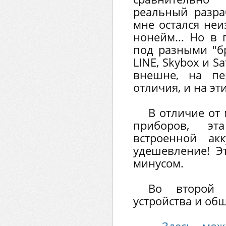
реальный разра
мне остался неи
нонейм... Но в 
под разными "бр
LINE, Skybox и Sa
внешне, на пе
отличия, и на эт
В отличие от
приборов, э
встроенной ак
удешевление! Эт
минусом.
Во второй 
устройства и об