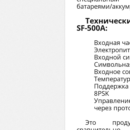
батареями/аккум
Техническ
SF-500A:
Входная ча
Электропит
Входной си
Символьная
Входное со
Температур
Поддержка
8PSK
Управлени
через прот
Это прод
сравнительн