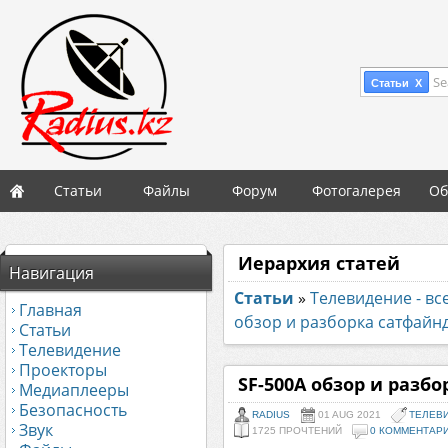
Se
Статьи X
Статьи
Файлы
Форум
Фотогалерея
Об
Иерархия статей
Навигация
Статьи
»
Телевидение - вс
Главная
обзор и разборка сатфайн
Статьи
Телевидение
Проекторы
SF-500A обзор и разб
Медиаплееры
Безопасность
RADIUS
01 AUG 2021
ТЕЛЕВИ
Звук
1725 ПРОЧТЕНИЙ
0 КОММЕНТАР