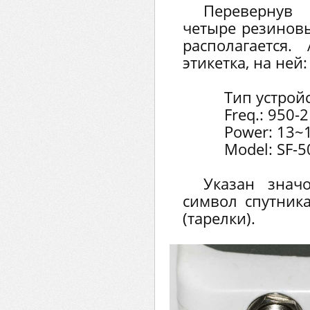
Перевернув 
четыре резиновы
располагается
этикетка, на ней:
Тип устройст
Freq.: 950-
Power: 13~
Model: SF-
Указан знач
символ спутник
(тарелки).