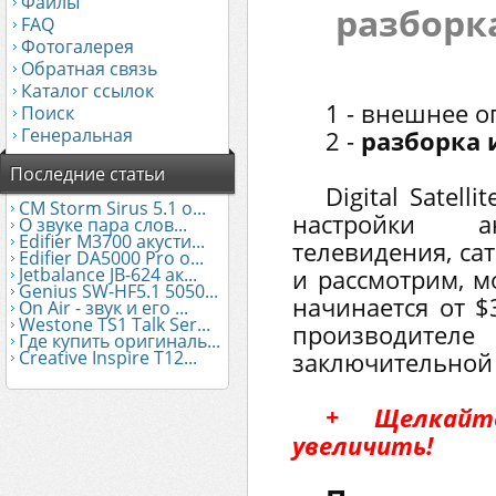
Файлы
разборк
FAQ
Фотогалерея
Обратная связь
Каталог ссылок
1 - внешнее 
Поиск
Генеральная
2 -
разборка
Последние статьи
Digital Satell
CM Storm Sirus 5.1 о...
настройки а
О звуке пара слов...
Edifier М3700 акусти...
телевидения, са
Edifier DA5000 Pro о...
Jetbalance JB-624 ак...
и рассмотрим, м
Genius SW-HF5.1 5050...
начинается от $
On Air - звук и его ...
Westone TS1 Talk Ser...
производите
Где купить оригиналь...
Creative Inspire T12...
заключительной 
+ Щелкай
увеличить!