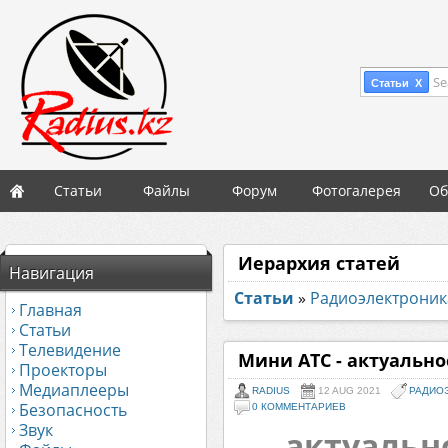
Se
Статьи X
Статьи
Файлы
Форум
Фотогалерея
Об
Иерархия статей
Навигация
Статьи
»
Радиоэлектроник
Главная
Статьи
Телевидение
Мини АТС - актуальн
Проекторы
Медиаплееры
RADIUS
12 AUG 2021
РАДИО
Безопасность
0 КОММЕНТАРИЕВ
Звук
актуальн