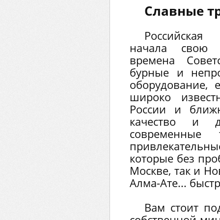
Славные т
Российская
начала свою 
времена Совет
бурные и непро
оборудование, 
широко извест
России и ближ
качество и д
современные 
привлекательн
которые без про
Москве, так и Н
Алма-Ате... быст
Вам стоит по
собственной мин