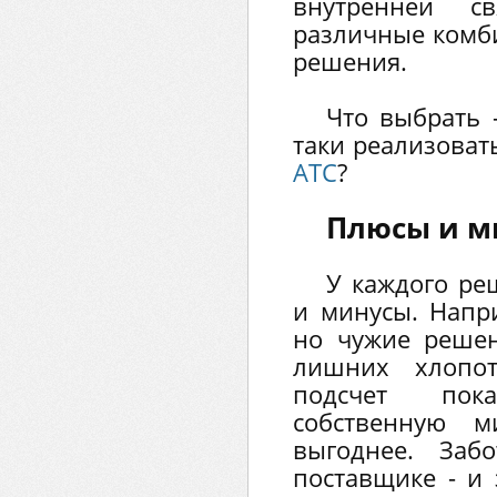
внутренней св
различные комб
решения.
Что выбрать 
таки реализоват
АТС
?
Плюсы и м
У каждого ре
и минусы. Напри
но чужие реше
лишних хлопот,
подсчет пок
собственную м
выгоднее. Заб
поставщике - и 