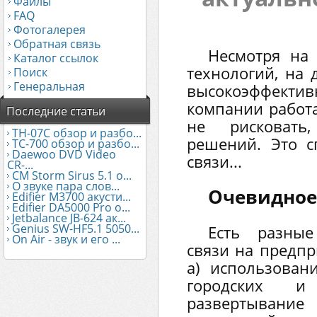
Файлы
FAQ
Фотогалерея
Обратная связь
Несмотря на 
Каталог ссылок
технологий, на 
Поиск
Генеральная
высокоэффекти
компании работа
Последние статьи
не рисковать,
TH-07C обзор и разбо...
решений. Это с
TC-700 обзор и разбо...
Daewoo DVD Video
связи...
CR-...
CM Storm Sirus 5.1 о...
О звуке пара слов...
Очевидное
Edifier М3700 акусти...
Edifier DA5000 Pro о...
Jetbalance JB-624 ак...
Genius SW-HF5.1 5050...
Есть разные
On Air - звук и его ...
связи на предпр
а) использован
городских 
развертывани