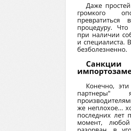
Даже простей
громкого о
превратиться 
процедуру. Что
при наличии со
и специалиста. 
безболезненно.
Сан
импортозам
Конечно, эт
партнеры" я
производителям
же неплохое... 
последних лет 
момент, любой
разорван, в у