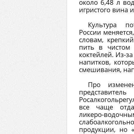
около 6,48 л во
игристого вина 
Культура по
России меняется,
словам, крепки
пить в чистом
коктейлей. Из-за
напитков, кото
смешивания, нап
Про измене
представитель
Росалкогольрег
все чаще отда
ликеро-водоч
слабоалкогол
продукции, но 