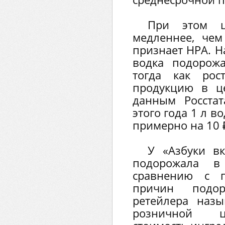
При этом ц
медленнее, чем
признает НРА. Н
водка подорож
тогда как рос
продукцию в ц
данным Росстат
этого года 1 л 
примерно на 10 ₽
У «Азбуки вк
подорожала 
сравнению с 
причин подор
ретейлера наз
розничной ц