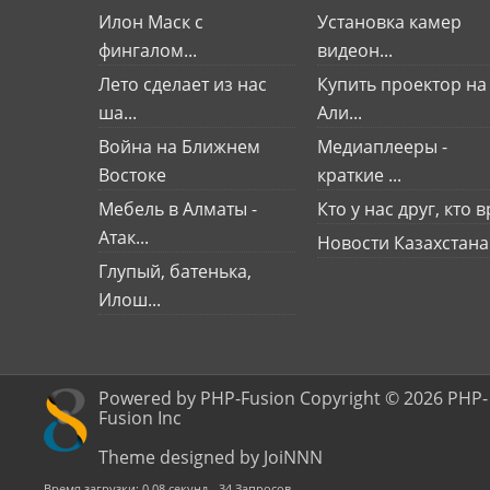
Илон Маск с
Установка камер
фингалом...
видеон...
Лето сделает из нас
Купить проектор на
ша...
Али...
Война на Ближнем
Медиаплееры -
Востоке
краткие ...
Мебель в Алматы -
Кто у нас друг, кто вр
Атак...
Новости Казахстана
Глупый, батенька,
Илош...
Powered by PHP-Fusion Copyright © 2026 PHP-
Fusion Inc
Theme designed by JoiNNN
Время загрузки: 0.08 секунд - 34 Запросов