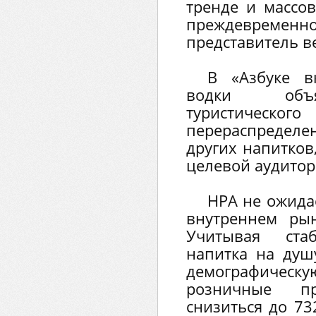
тренде и массов
преждеврем
представитель в
В «Азбуке в
водки объя
туристиче
перераспредел
других напитков
целевой аудитор
НРА не ожида
внутреннем ры
Учитывая стаб
напитка на душ
демографическую
розничные п
снизиться до 73