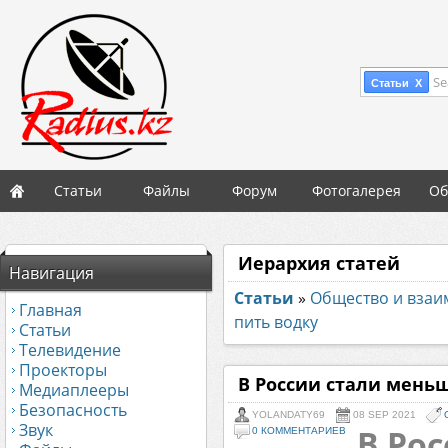
Se
Статьи X
Статьи
Файлы
Форум
Фотогалерея
Об
Иерархия статей
Навигация
Статьи
»
Общество и вза
Главная
пить водку
Статьи
Телевидение
Проекторы
В России стали мень
Медиаплееры
Безопасность
YOLANDATY69
08 SEP 2021
Звук
В Ро
0 КОММЕНТАРИЕВ