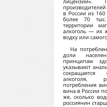
лицензии».
производителей
в России из 160
более 70 тыс
территории ма
алкоголь — их 
водку или самого
На потреблен
доли населен
принципам здо
указывают анали
сокращается 
алкоголя, р
потребления вин
вина в России п
же, сколько вод
россиянин старш