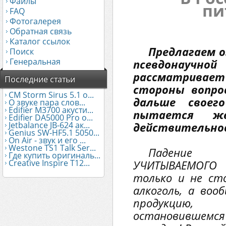
Файлы
пи
FAQ
Фотогалерея
Обратная связь
Каталог ссылок
Предлагаем о
Поиск
Генеральная
псевдонаучн
рассматрива
Последние статьи
стороны вопро
CM Storm Sirus 5.1 о...
дальше своег
О звуке пара слов...
Edifier М3700 акусти...
пытается ж
Edifier DA5000 Pro о...
Jetbalance JB-624 ак...
действительно
Genius SW-HF5.1 5050...
On Air - звук и его ...
Westone TS1 Talk Ser...
Падение
Где купить оригиналь...
Creative Inspire T12...
УЧИТЫВАЕМОГО 
только и не сто
алкоголь, а во
продукцию,
остановившемся 