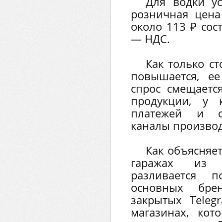
Для водки у
розничная цена
около 113 ₽ сос
— НДС.
Как только с
повышается, е
спрос смещаетс
продукции, у 
платежей и 
каналы производ
Как объясняет
гаражах из 
разливается п
основных бр
закрытых Teleg
магазинах, кот