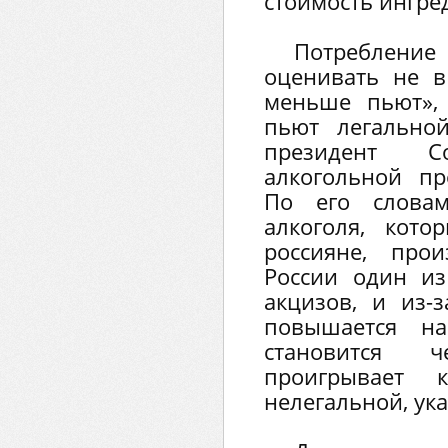
стоимость ингре
Потребление 
оценивать не 
меньше пьют»,
пьют легальной
президент С
алкогольной пр
По его словам
алкоголя, кото
россияне, про
России один и
акцизов, и из-
повышается на
становится 
проигрывает 
нелегальной, ук