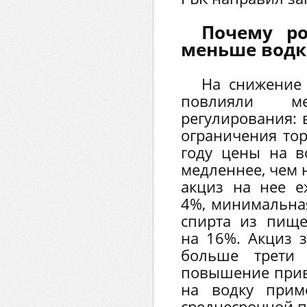
Почему ро
меньше вод
На снижение 
повлияли ме
регулирования: 
ограничения тор
году цены на в
медленнее, чем 
акциз на нее е
4%, минимальная
спирта из пище
на 16%. Акциз з
больше трети
повышение приве
на водку прим
среднесрочной п