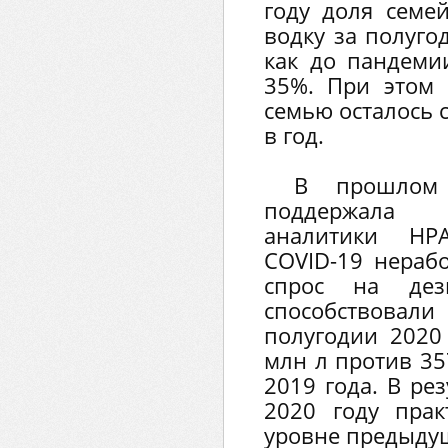
году доля семе
водку за полуго
как до пандемии
35%. При этом 
семью осталось 
в год.
В прошлом
поддержала 
аналитики НР
COVID-19 нера
спрос на дез
способствовали
полугодии 2020
млн л против 3
2019 года. В ре
2020 году прак
уровне предыдущ