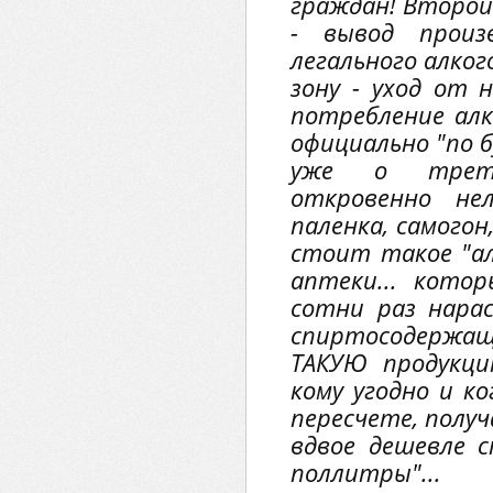
граждан! Второй
- вывод произ
легального алког
зону - уход от н
потребление алк
официально "по б
уже о треть
откровенно нел
паленка, самогон
стоит такое "ал
аптеки... кото
сотни раз нара
спиртосодержа
ТАКУЮ продукц
кому угодно и ко
пересчете, полу
вдвое дешевле 
поллитры"...