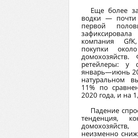
Еще более з
водки — почти
первой поло
зафиксировал
компания GfK,
покупки окол
домохозяйств.
ретейлеры: у 
январь—июнь 20
натуральном в
11% по сравне
2020 года, и на 
Падение спро
тенденция, ко
домохозяйств
неизменно снижа