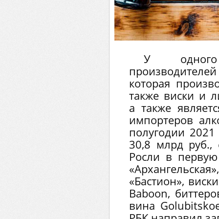
У одног
производителе
которая произво
также виски и л
а также являет
импортеров алк
полугодии 2021 
30,8 млрд руб.,
Росли в первую
«Архангельская»
«Бастион», виск
Baboon, биттеро
вина Golubitskoe
РБК направил за