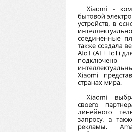
Xiaomi - ко
бытовой электро
устройств, в ос
интеллектуа
соединенные пл
также создала в
AIoT (AI + IoT) д
подключен
интеллектуальн
Xiaomi предста
странах мира.
Xiaomi выбр
своего партне
линейного те
запросу, а так
рекламы. Am