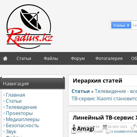
Se
Статьи X
Статьи
Файлы
Форум
Фотогалерея
Об
Иерархия статей
Навигация
Статьи
»
Телевидение - вс
Главная
ТВ-сервис Xiaomi становит
Статьи
Телевидение
Проекторы
Линейный ТВ-сервис 
Медиаплееры
Безопасность
с Amagi
YOLANDATY69
08 NOV 2021
Звук
888 ПРОЧТЕНИЙ
0 КОММЕНТАРИ