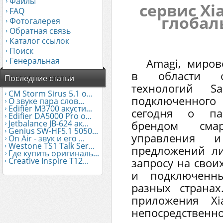
Файлы
сервис Xi
FAQ
глобал
Фотогалерея
Обратная связь
Каталог ссылок
Поиск
Генеральная
Amagi, миров
в области о
Последние статьи
технологий 
CM Storm Sirus 5.1 о...
подключенного
О звуке пара слов...
Edifier М3700 акусти...
сегодня о па
Edifier DA5000 Pro о...
Jetbalance JB-624 ак...
брендом сма
Genius SW-HF5.1 5050...
управления 
On Air - звук и его ...
Westone TS1 Talk Ser...
предложений л
Где купить оригиналь...
Creative Inspire T12...
запросу на свои
и подключенн
разных странах
приложения Xi
непосредственно