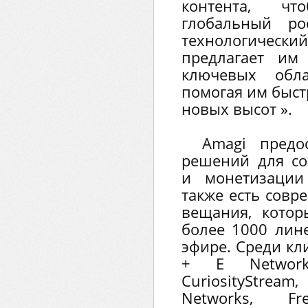
контента, ч
глобальный р
технологиче
предлагает им
ключевых обла
помогая им быст
новых высот ».
Amagi предо
решений для со
и монетизации
также есть совр
вещания, кото
более 1000 лин
эфире. Среди кл
+ E Network
CuriosityStream
Networks, Fre