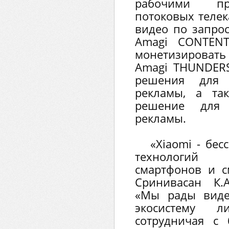
рабочими пр
потоковых телек
видео по запро
Amagi CONTEN
монетизирова
Amagi THUNDER
решения для 
рекламы, а та
решение для 
рекламы.
«Xiaomi - бе
технологий 
смартфонов и см
Сринивасан К.А
«Мы рады виде
экосистему ли
сотрудничая с