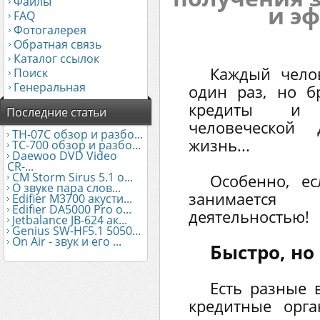
Файлы
и э
FAQ
Фотогалерея
Обратная связь
Каталог ссылок
Каждый чело
Поиск
Генеральная
один раз, но б
кредиты и 
Последние статьи
человеческой 
TH-07C обзор и разбо...
жизнь...
TC-700 обзор и разбо...
Daewoo DVD Video
CR-...
CM Storm Sirus 5.1 о...
Особенно, е
О звуке пара слов...
занимается 
Edifier М3700 акусти...
Edifier DA5000 Pro о...
деятельностью!
Jetbalance JB-624 ак...
Genius SW-HF5.1 5050...
On Air - звук и его ...
Быстро, но
Есть разные 
кредитные орга