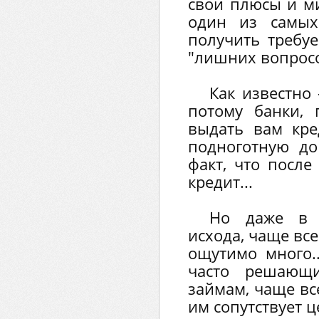
свои плюсы и ми
один из самых
получить требу
"лишних вопросо
Как известно 
потому банки,
выдать вам кре
подноготную до
факт, что после
кредит...
Но даже в с
исхода, чаще вс
ощутимо много.
часто решающ
займам, чаще все
им сопутствует ц