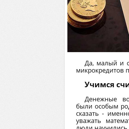
Да, малый и 
микрокредитов п
Учимся счи
Денежные во
были особым ро
сказать - имен
уважать матема
люди научились с