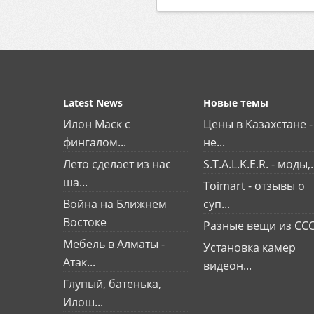
Latest News
Новые темы
Илон Маск с
Цены в Казахстане -
фингалом...
не...
Лето сделает из нас
S.T.A.L.K.E.R. - моды,.
ша...
Toimart - отзывы о
Война на Ближнем
суп...
Востоке
Разные вещи из СС
Мебель в Алматы -
Установка камер
Атак...
видеон...
Глупый, батенька,
Илош...