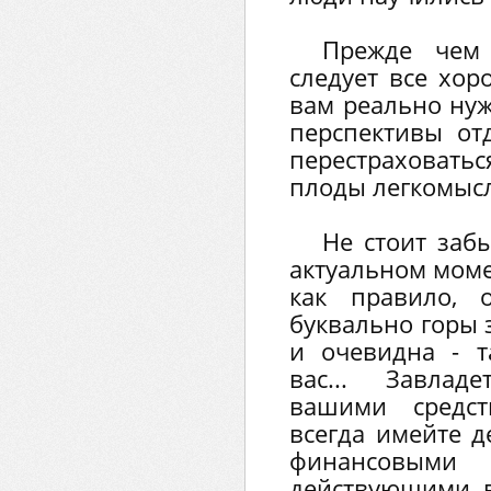
Прежде чем 
следует все хор
вам реально нуж
перспективы от
перестраховать
плоды легкомыс
Не стоит заб
актуальном моме
как правило, 
буквально горы 
и очевидна - т
вас... Завла
вашими средст
всегда имейте д
финансовы
действующими в