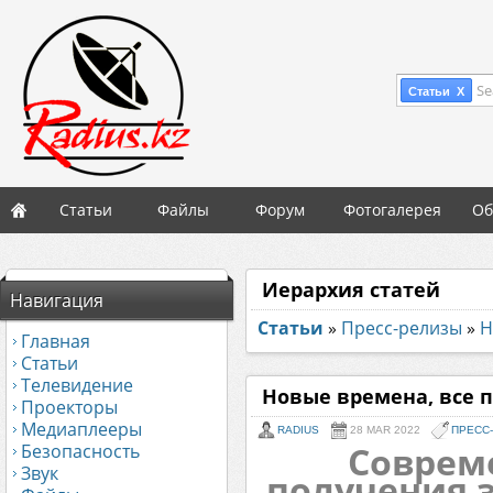
Se
Статьи X
Статьи
Файлы
Форум
Фотогалерея
Об
Иерархия статей
Навигация
Статьи
»
Пресс-релизы
»
Н
Главная
Статьи
Телевидение
Новые времена, все 
Проекторы
Медиаплееры
RADIUS
28 MAR 2022
ПРЕСС
Соврем
Безопасность
Звук
получения 