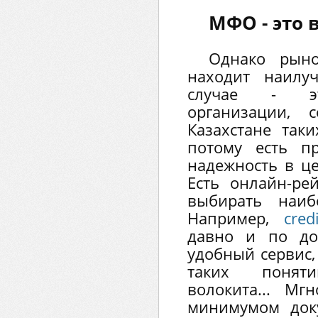
МФО - это 
Однако рыно
находит наилу
случае - эт
организации,
Казахстане так
потому есть п
надежность в це
Есть онлайн-ре
выбирать наиб
Например,
cred
давно и по до
удобный сервис,
таких понят
волокита... М
минимумом доку