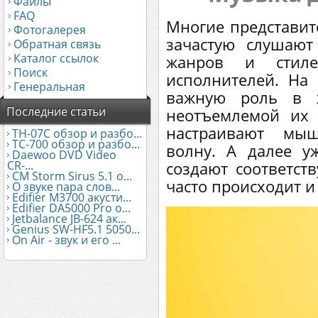
Файлы
FAQ
Многие представит
Фотогалерея
зачастую слушаю
Обратная связь
Каталог ссылок
жанров и стиле
Поиск
исполнителей. На 
Генеральная
важную роль в 
Последние статьи
неотъемлемой их
настраивают мы
TH-07C обзор и разбо...
TC-700 обзор и разбо...
волну. А далее 
Daewoo DVD Video
CR-...
создают соответст
CM Storm Sirus 5.1 о...
часто происходит и
О звуке пара слов...
Edifier М3700 акусти...
Edifier DA5000 Pro о...
Jetbalance JB-624 ак...
Genius SW-HF5.1 5050...
On Air - звук и его ...