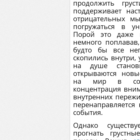
продолжить грус
поддерживает нас
отрицательных м
погружаться в у
Порой это даже п
немного поплавав,
будто бы все не
скопились внутри, 
на душе станови
открываются новы
на мир в сов
концентрация вним
внутренних пережи
перенаправляется 
события.
Однако существу
прогнать грустн