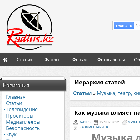
Se
Статьи X
Статьи
Файлы
Форум
Фотогалерея
Об
Иерархия статей
Навигация
Статьи
»
Музыка, театр, к
Главная
Статьи
Телевидение
Как музыка влияет н
Проекторы
Медиаплееры
RADIUS
15 SEP 2022
МУЗЫКА
Безопасность
0 КОММЕНТАРИЕВ
Музыка д
Звук