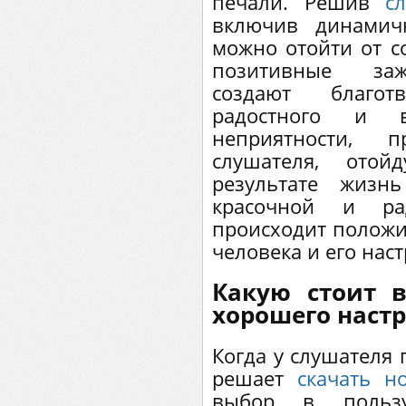
печали. Решив
с
включив динамич
можно отойти от с
позитивные заж
создают благо
радостного и в
неприятности,
слушателя, ото
результате жизн
красочной и ра
происходит положи
человека и его нас
Какую стоит 
хорошего наст
Когда у слушателя 
решает
скачать н
выбор в польз