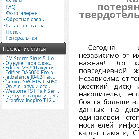
Файлы
потерян
FAQ
твердотель
Фотогалерея
Обратная связь
Каталог ссылок
Поиск
Генеральная
Сегодня с
Последние статьи
независимо от и
CM Storm Sirus 5.1 о...
важная! Это к
О звуке пара слов...
Edifier М3700 акусти...
повседневной жи
Edifier DA5000 Pro о...
Jetbalance JB-624 ак...
Независимо от то
Genius SW-HF5.1 5050...
(жесткий диск)
On Air - звук и его ...
Westone TS1 Talk Ser...
накопитель), ес
Где купить оригиналь...
Creative Inspire T12...
боятся больше вс
данных на диск
одинаковой сте
носителей инфо
карты памяти, C