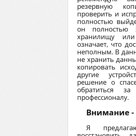
резервную ко
проверить и испр
полностью выйде
он полностью 
хранилищу или
означает, что до
неполным. В дан
не хранить данны
копировать исх
другие устрой
решение о спас
обратиться з
профессионалу.
Внимание - 
Я предлаг
восстановить д