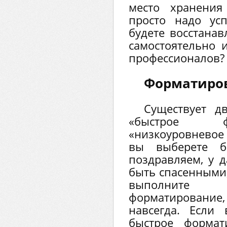
место хранени
просто надо ус
будете восстана
самостоятельно 
профессионалов?
Форматиров
Существует д
«быстрое ф
«низкоуровнево
вы выберете бы
поздравляем, у 
быть спасенными,
выполните
форматирование
навсегда. Если
быстрое формат