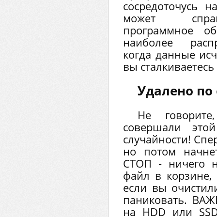
сосредоточусь н
может справ
программное об
наиболее распр
когда данные исч
вы сталкиваетесь
Удалено по
Не говорит
совершали это
случайности! Спе
но потом начнет
СТОП - ничего н
файл в корзине,
если вы очистили
паниковать. ВАЖ
на HDD или SSD