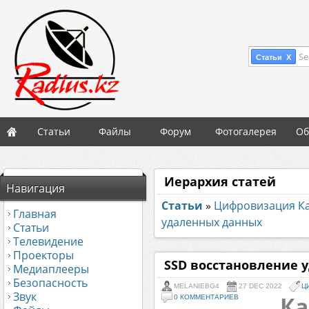
Se
Статьи X
Статьи
Файлы
Форум
Фотогалерея
Об
Иерархия статей
Навигация
Статьи
»
Цифровизация Ка
Главная
удаленных данных
Статьи
Телевидение
Проекторы
SSD восстановление 
Медиаплееры
Безопасность
MELANIEBG4
27 DEC 2022
Ц
Звук
Ка
0 КОММЕНТАРИЕВ