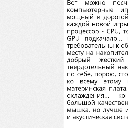
Вот можно посчи
компьютерные иг
мощный и дорогой
каждой новой игры
процессор - CPU, т
GPU подкачало...
требовательны к о
месту на накопител
добрый жесткий 
твердотельный нак
по себе, порою, ст
ко всему этому 
материнская плата,
охлаждения... к
большой качествен
мышка, но лучше и
и акустическая сист