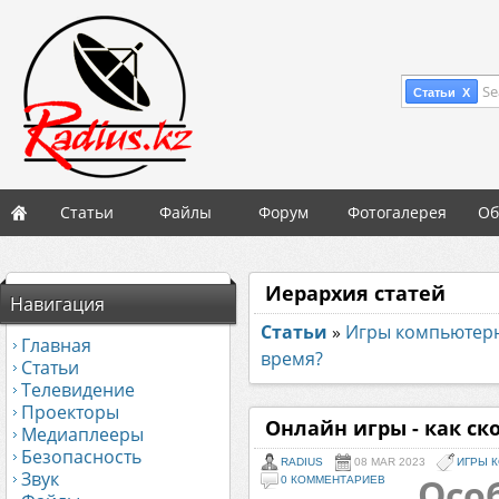
Se
Статьи X
Статьи
Файлы
Форум
Фотогалерея
Об
Иерархия статей
Навигация
Статьи
»
Игры компьютер
Главная
время?
Статьи
Телевидение
Проекторы
Онлайн игры - как ск
Медиаплееры
Безопасность
RADIUS
08 MAR 2023
ИГРЫ 
Звук
Осо
0 КОММЕНТАРИЕВ