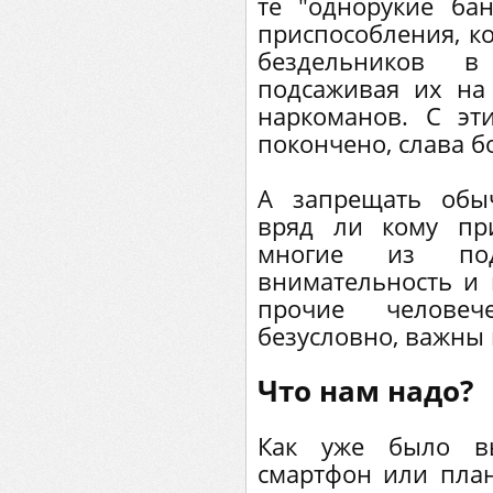
те "однорукие ба
приспособления, к
бездельников в
подсаживая их на 
наркоманов. С эт
покончено, слава бо
А запрещать обы
вряд ли кому пр
многие из под
внимательность и 
прочие человеч
безусловно, важны 
Что нам надо?
Как уже было в
смартфон или пла