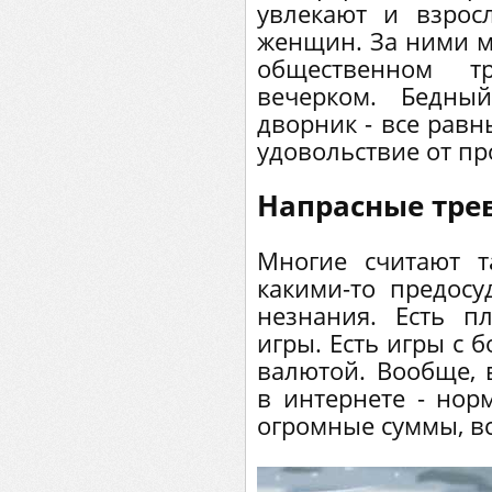
увлекают и взро
женщин. За ними мо
общественном т
вечерком. Бедны
дворник - все равн
удовольствие от пр
Напрасные тре
Многие считают 
какими-то предосу
незнания. Есть п
игры. Есть игры с 
валютой. Вообще, 
в интернете - нор
огромные суммы, вс