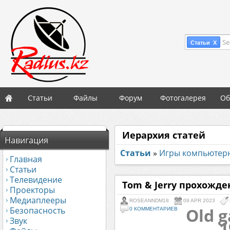
Se
Статьи X
Статьи
Файлы
Форум
Фотогалерея
Об
Иерархия статей
Навигация
Статьи
»
Игры компьютер
Главная
Статьи
Телевидение
Tom & Jerry прохожде
Проекторы
Медиаплееры
ROSEANNDM18
09 APR 2023
Old g
Безопасность
0 КОММЕНТАРИЕВ
Звук
1