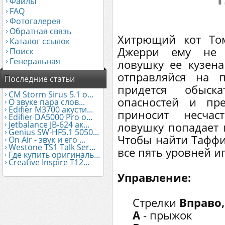
Файлы
FAQ
Фотогалерея
Обратная связь
Хитрющий кот То
Каталог ссылок
Джерри ему не с
Поиск
Генеральная
ловушку ее кузена
отправляйся на п
Последние статьи
придется обыс
CM Storm Sirus 5.1 о...
опасностей и пр
О звуке пара слов...
Edifier М3700 акусти...
приносит несча
Edifier DA5000 Pro о...
Jetbalance JB-624 ак...
ловушку попадает 
Genius SW-HF5.1 5050...
Чтобы найти Таффи,
On Air - звук и его ...
Westone TS1 Talk Ser...
все пять уровней и
Где купить оригиналь...
Creative Inspire T12...
Управление:
Стрелки
Вправо,
А
- прыжок