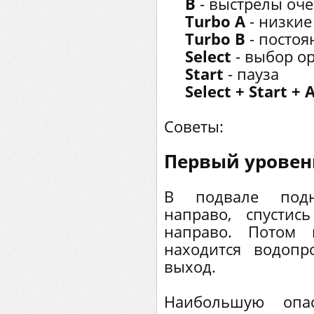
В
- выстрелы оч
Turbo А
- низки
Turbo В
- постоя
Select
- выбор ор
Start
- пауза
Select + Start + 
Советы:
Первый уровен
В подвале подн
направо, спусти
направо. Потом 
находится водопр
выход.
Наибольшую опас